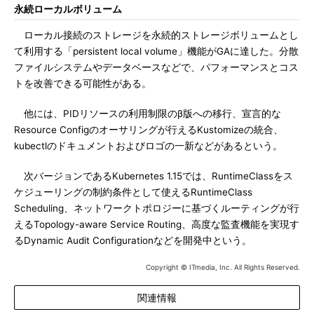
永続ローカルボリューム
ローカル接続のストレージを永続的ストレージボリュームとし
て利用する「persistent local volume」機能がGAに達した。分散
ファイルシステムやデータベースなどで、パフォーマンスとコス
トを改善できる可能性がある。
他には、PIDリソースの利用制限のβ版への移行、宣言的な
Resource Configのオーサリングが行えるKustomizeの統合、
kubectlのドキュメントおよびロゴの一新などがあるという。
次バージョンであるKubernetes 1.15では、RuntimeClassをス
ケジューリングの制約条件として使えるRuntimeClass
Scheduling、ネットワークトポロジーに基づくルーティングが行
えるTopology-aware Service Routing、高度な監査機能を実現す
るDynamic Audit Configurationなどを開発中という。
Copyright © ITmedia, Inc. All Rights Reserved.
関連情報