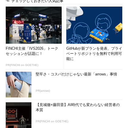
チェックしておきたい人気記事
FINCHI主催「IVS2026」トーク
GitHubが新プランを発表、プライ
セッションが話題に！
ベートリポジトリを無料で利用可
能に
PR(FINCHI on GOETHE)
堅牢さ・コスパだけじゃない最新「arrows」事情
PR(arrows)
【見城徹×藤田晋】AI時代でも変わらない経営者の
本質
PR(FINCHI on GOETHE)