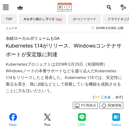
TOP
AIを作り動かし守り生かす
ロー/ノーコード
クラウドネイ
ニュース
2019年3月26日 公開
永続ローカルボリュームもGA
Kubernetes 1.14がリリース、Windowsコンテナサ
ポートが安定版に到達
Kubernetesプロジェクトは2019年3月25日（米国時間）、
Windowsノードの本番サポートなどを盛り込んだKubernetes
1.14をリリースしたと発表した。Kubernetes 1.14では、安定性に
重点を置き、既にβ版などとして搭載している機能を成熟させる
ことに力を注いだという。
[
三木泉
，＠IT]
PC用表示
関連情報
Share
Post
LINE
Hatena