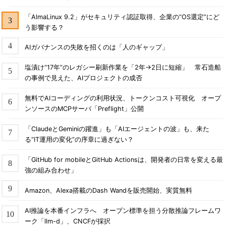
「AlmaLinux 9.2」がセキュリティ認証取得、企業の“OS選定”にど
う影響する？
AIガバナンスの失敗を招くのは「人のギャップ」
塩漬け“17年”のレガシー刷新作業を「2年→2日に短縮」 常石造船
の事例で見えた、AIプロジェクトの成否
無料でAIコーディングの利用状況、トークンコスト可視化 オープ
ンソースのMCPサーバ「Preflight」公開
「ClaudeとGeminiの躍進」も「AIエージェントの波」も、来た
る“IT運用の変化”の序章に過ぎない？
「GitHub for mobileとGitHub Actionsは、開発者の日常を変える最
強の組み合わせ」
Amazon、Alexa搭載のDash Wandを販売開始、実質無料
AI推論を本番インフラへ オープン標準を担う分散推論フレームワ
ーク「llm-d」、CNCFが採択