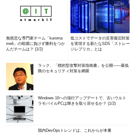
無慈悲な専門家チーム「kuroma
低コストでデータの災害復旧対策
me6」の暗躍に負けず勝利をつか
を実現する新たなSDS「ストレー
んだチームは？ (1/2)
ジレプリカ」とは
ラック、「標的型攻撃対策指南書」を公開――最低
限のセキュリティ対策を網羅
Windows 10への強行アップデートで、古いウルト
ラモバイルPCは輝きを取り戻せるか？ (1/2)
国内DevOpsトレンドは、これからが本番