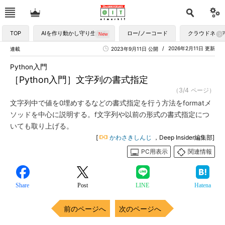
TOP
AIを作り動かし守り生かす
ロー/ノーコード
クラウドネイ
2026年2月11日 更新
連載
2023年9月11日 公開
Python入門
［Python入門］文字列の書式指定
（3/4 ページ）
文字列中で値を0埋めするなどの書式指定を行う方法をformatメ
ソッドを中心に説明する。f文字列や以前の形式の書式指定につ
いても取り上げる。
[
かわさきしんじ
，Deep Insider編集部]
PC用表示
関連情報
Share
Post
LINE
Hatena
前のページへ
次のページへ