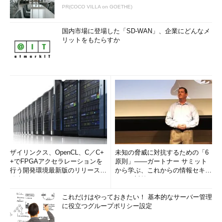
PR(COCO VILLA on GOETHE)
国内市場に登場した「SD-WAN」、企業にどんなメ
リットをもたらすか
ザイリンクス、OpenCL、C／C+
未知の脅威に対抗するための「6
+でFPGAアクセラレーションを
原則」――ガートナー サミット
行う開発環境最新版のリリースを
から学ぶ、これからの情報セキュ
発表
リティ対策
これだけはやっておきたい！ 基本的なサーバー管理
に役立つグループポリシー設定