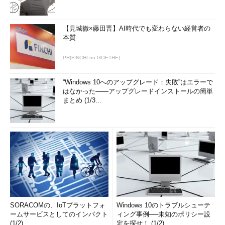
【見城徹×藤田晋】AI時代でも変わらない経営者の
本質
PR(FINCHI on GOETHE)
“Windows 10へのアップグレード：失敗”はエラーで
はなかった――アップグレードインストールの簡単
まとめ (1/3...
SORACOMの、IoTプラットフォ
Windows 10のトラブルシューテ
ームサービスとしてのインパクト
ィング事例──未知のポリシー設
(1/2)
定を探せ！ (1/2)