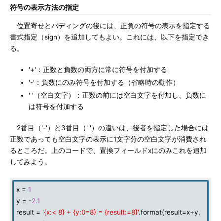
符号の表示方法の指定
位置寄せとパディングの後には、正負の符号の表示を指定する
書式指定（sign）を追加してもよい。これには、以下を指定でき
る。
'+'：正数と負数の両方に常に符号を付加する
'-'：負数にのみ符号を付加する（省略時の動作）
' '（空白文字）：正数の前には空白文字を付加し、負数に
は符号を付加する
2番目（'-'）と3番目（' '）の違いは、後者を指定した場合には
正数であっても空白文字の表示に1文字分の空白文字が消費され
るところだ。上のコードで、置換フィールドxにのみこれを追加
してみよう。
x =
1
y = -
2.1
result =
'{x:< 8} + {y:0=8} = {result:=8}'
.format(result=x+y,