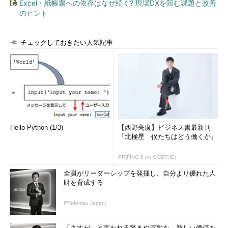
Excel・紙帳票への依存はなぜ続く? 現場DXを阻む課題と改善
のヒント
チェックしておきたい人気記事
Hello Python (1/3)
【西野亮廣】ビジネス書最新刊
『北極星 僕たちはどう働くか』
PR(FINCHI on GOETHE)
全員がリーダーシップを発揮し、自分より優れた人
財を育成する
PR(dentsu Japan)
「さすが」と言われる驚きや感動を。新しい価値を