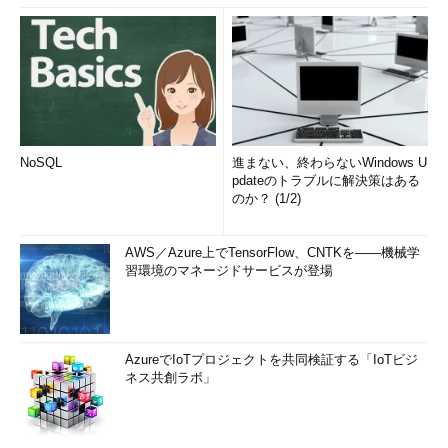
NoSQL
進まない、終わらないWindows U
pdateのトラブルに解決策はある
のか？ (1/2)
AWS／Azure上でTensorFlow、CNTKを――機械学
習環境のマネージドサービスが登場
AzureでIoTプロジェクトを共同検証する「IoTビジ
ネス共創ラボ」