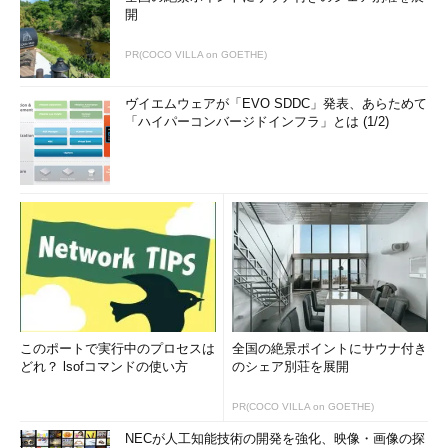
開
PR(COCO VILLA on GOETHE)
ヴイエムウェアが「EVO SDDC」発表、あらためて
「ハイパーコンバージドインフラ」とは (1/2)
このポートで実行中のプロセスは
全国の絶景ポイントにサウナ付き
どれ？ lsofコマンドの使い方
のシェア別荘を展開
PR(COCO VILLA on GOETHE)
NECが人工知能技術の開発を強化、映像・画像の探