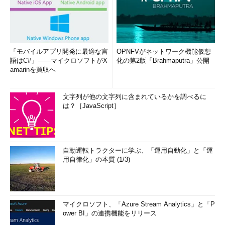
「モバイルアプリ開発に最適な言
OPNFVがネットワーク機能仮想
語はC#」――マイクロソフトがX
化の第2版「Brahmaputra」公開
amarinを買収へ
文字列が他の文字列に含まれているかを調べるに
は？［JavaScript］
自動運転トラクターに学ぶ、「運用自動化」と「運
用自律化」の本質 (1/3)
マイクロソフト、「Azure Stream Analytics」と「P
ower BI」の連携機能をリリース