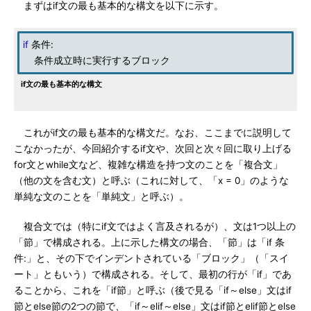
まずはif文の最も基本的な構文を以下に示す。
if
条件:
条件成立時に実行するブロック
if文の最も基本的な構文
これがif文の最も基本的な構文だ。なお、ここまでに説明して
こなかったが、今回紹介するif文や、次回と次々回に取り上げる
for文とwhile文など、複雑な構造を持つ文のことを「複合文」
（他の文を含む文）と呼ぶ（これに対して、「x = 0」のような
単純な文のことを「単純文」と呼ぶ）。
複合文では（特にif文ではよく言及されるが）、文は1つ以上の
「節」で構成される。上に示した構文の場合、「節」は「if 条
件:」と、その下でインデントされている「ブロック」（「スイ
ート」ともいう）で構成される。そして、最初の行が「if」であ
ることから、これを「if節」と呼ぶ（後で見る「if～else」文はif
節とelse節の2つの節で、「if～elif～else」文はif節とelif節とelse