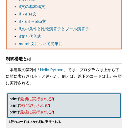
if文の基本構文
if～else文
if～elif～else文
if文の条件と比較演算子とブール演算子
if文と代入式
match文について簡単に
制御構造とは
本連載の第2回「
Hello Python
」では「プログラムは上から下
に順に実行される」と述べた。例えば、以下のコードは上から順
に実行される。
print(
'最初に実行される'
)
print(
'次に実行される'
)
print(
'最後に実行される'
)
3行のコードは上から順に実行される