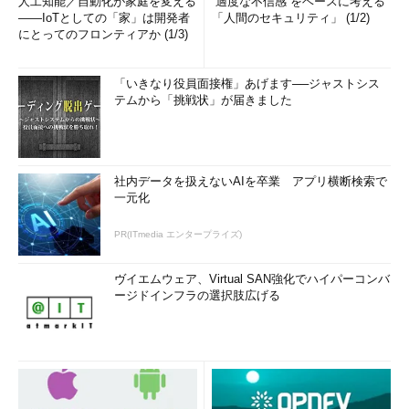
人工知能／自動化が家庭を変える
“適度な不信感”をベースに考える
――IoTとしての「家」は開発者
「人間のセキュリティ」 (1/2)
にとってのフロンティアか (1/3)
「いきなり役員面接権」あげます──ジャストシス
テムから「挑戦状」が届きました
社内データを扱えないAIを卒業 アプリ横断検索で
一元化
PR(ITmedia エンタープライズ)
ヴイエムウェア、Virtual SAN強化でハイパーコンバ
ージドインフラの選択肢広げる