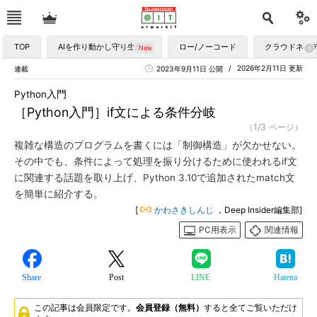
TOP
AIを作り動かし守り生かす
ロー/ノーコード
クラウドネイ
2026年2月11日 更新
連載
2023年9月11日 公開
Python入門
［Python入門］if文による条件分岐
（1/3 ページ）
複雑な構造のプログラムを書くには「制御構造」が欠かせない。
その中でも、条件によって処理を振り分けるために使われるif文
に関連する話題を取り上げ、Python 3.10で追加されたmatch文
を簡単に紹介する。
[
かわさきしんじ
，Deep Insider編集部]
PC用表示
関連情報
Share
Post
LINE
Hatena
この記事は会員限定です。
会員登録（無料）
すると全てご覧いただけ