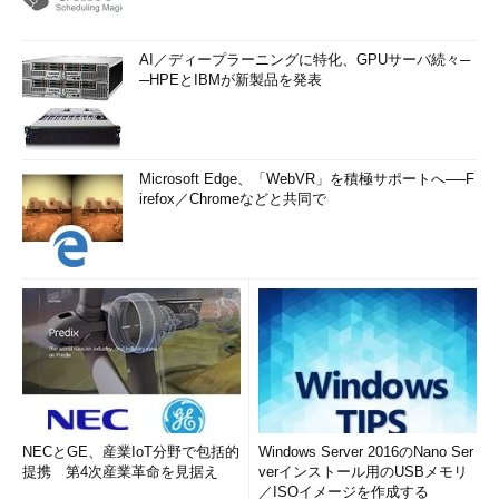
AI／ディープラーニングに特化、GPUサーバ続々─
─HPEとIBMが新製品を発表
Microsoft Edge、「WebVR」を積極サポートへ──F
irefox／Chromeなどと共同で
NECとGE、産業IoT分野で包括的
Windows Server 2016のNano Ser
提携 第4次産業革命を見据え
verインストール用のUSBメモリ
／ISOイメージを作成する