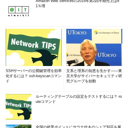
Amazon Web Servicesの2015年第2四半期売上は8
1％増
SSHサーバーの公開鍵管理を効率
文系と理系の知恵を生かす――東
化するには？ ssh-keyscanコマン
京大学がサイバーセキュリティ研
ド
究グループを始動
ルーティングテーブルの設定をテストするには？ ro
uteコマンド
全国の絶景ポイントにサウナ付きのシェア別荘を展