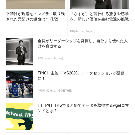
下請けが現場をトンズラ。取り残
「さすが」と言われる驚きや感動
された元請けの運命は？ (1/2)
を。新しい価値を生む電通の挑戦
PR(dentsu Japan)
全員がリーダーシップを発揮し、自分より優れた人
財を育成する
PR(dentsu Japan)
FINCHI主催「IVS2026」トークセッションが話題
に！
PR(FINCHI on GOETHE)
HTTP/HTTPSでまとめてデータを取得するwgetコマ
ンドとは？