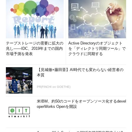
テープストレージの需要に拡大の
Active Directoryのオブジェクト
兆し――IDC、2019年までの国内
を「ディレクトリ同期ツール」で
市場予測を発表
クラウドに同期する
【見城徹×藤田晋】AI時代でも変わらない経営者の
本質
PR(FINCHI on GOETHE)
米IBM、約50のコードをオープンソース化するdevel
operWorks Openを開設