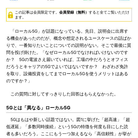
この記事は会員限定です。
会員登録（無料）
すると全てご覧いただけ
ます。
「ローカル5G」が話題になっている。先日、説明会に出席す
る機会があったのだが、概念や想定されるユースケースの話ばか
りで、一番知りたいことについての説明がない。そこで最後に質
問を投げ掛けた。「なぜローカル5Gでなければいけないのです
か？ 5Gの電波さえ届いていれば、工場の中だろうとオフィス
だろうとキャリアの5Gでよいではないですか？ わざわざ免許
を取り、設備投資をしてまでローカル5Gを使うメリットはある
のですか？」
この質問に対してすっきりした回答はもらえなかった。
5Gとは「異なる」ローカル5G
5Gはもはや新しい話題ではない。図1に挙げた「超高速」「超
低遅延」「多数同時接続」という5Gの特徴を何度も目にした読
者も多いだろう。ここにもう一つ加えるなら「高信頼性」が挙が