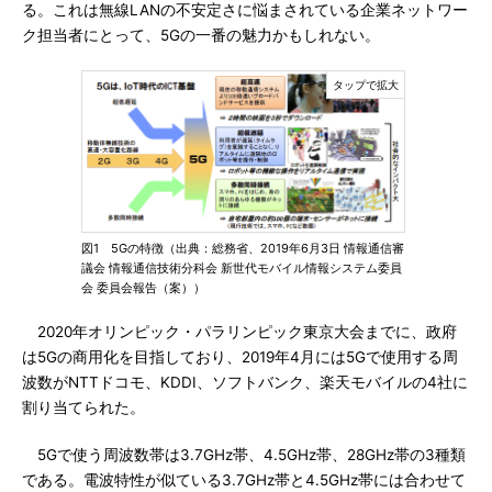
る。これは無線LANの不安定さに悩まされている企業ネットワー
ク担当者にとって、5Gの一番の魅力かもしれない。
図1 5Gの特徴（出典：総務省、2019年6月3日 情報通信審
議会 情報通信技術分科会 新世代モバイル情報システム委員
会 委員会報告（案））
2020年オリンピック・パラリンピック東京大会までに、政府
は5Gの商用化を目指しており、2019年4月には5Gで使用する周
波数がNTTドコモ、KDDI、ソフトバンク、楽天モバイルの4社に
割り当てられた。
5Gで使う周波数帯は3.7GHz帯、4.5GHz帯、28GHz帯の3種類
である。電波特性が似ている3.7GHz帯と4.5GHz帯には合わせて