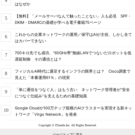
はなぜか
【無料】「メールサーバなんて触ったことない」人も必見 SPF・
DKIM・DMARCの基礎が学べる電子書籍75ページ
これからの企業ネットワークの運用／保守はAIが主役、しかし全て
はカバーできない
700キロ先でも成功、“60GHz帯”無線LANでつないだロボットを低
遅延制御 その通信とは？
フィジカルAI時代に露呈するインフラの限界とは？ Cisco調査で
見えた「本番運用61％」の現実
「単に通信をつなぐ人」はもう古い ネットワーク管理者が“安全
につなぐ仕組み”を支えるための基礎知識
Google Cloudが100万チップ規模のAIクラスターを実現する新ネッ
トワーク「Virgo Network」を発表
Copyright © ITmedia Inc. All Rights Reserved.
ページトップに戻る