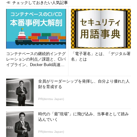
チェックしておきたい人気記事
コンテナベースの継続的インテグ
「電子署名」とは、「デジタル署
レーションの利点／課題と、CIパ
名」とは
イプライン、Docker Build高速化
のコツ (1/2...
全員がリーダーシップを発揮し、自分より優れた人
財を育成する
PR(dentsu Japan)
時代の「最"現場"」に飛び込み、当事者として踏み
込んでいく
PR(dentsu Japan)