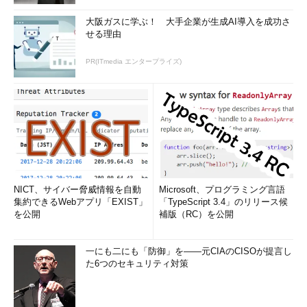
大阪ガスに学ぶ！ 大手企業が生成AI導入を成功さ
せる理由
PR(ITmedia エンタープライズ)
NICT、サイバー脅威情報を自動
Microsoft、プログラミング言語
集約できるWebアプリ「EXIST」
「TypeScript 3.4」のリリース候
を公開
補版（RC）を公開
一にも二にも「防御」を――元CIAのCISOが提言し
た6つのセキュリティ対策