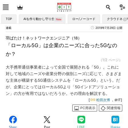
TOP
AIを作り動かし守り生かす
ロー/ノーコード
クラウドネイ
連載
2019年7月29日 公開
羽ばたけ！ネットワークエンジニア（18）
「ローカル5G」は企業のニーズに合った5Gなの
か？
（1/2 ページ）
大手携帯通信事業者によって全国で展開される「5G」。これに
対して地域のニーズや産業分野の個別ニーズに応じて、さまざま
な主体が構築する5G通信システムを「ローカル5G」という。だ
が、企業にとってはローカル5Gより「5Gインドアソリューショ
ン」の方が有用ではないだろうか。その理由を解説する。
[
松田次博
，＠IT]
PC用表示
関連情報
Share
Post
LINE
Hatena