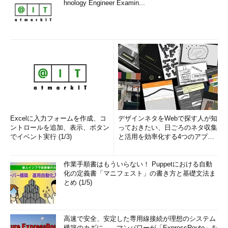
hnology Engineer Examin...
Excelに入力フォームを作成、コ
デザインネタをWebで探す人が知
ントロールを追加、表示、ボタン
っておきたい、日ごろのネタ収集
でイベント実行 (1/3)
と活用を効率化する4つのアプリ
(1/3)
作業手順書はもういらない！ Puppetにおける自動
化の定義書「マニフェスト」の書き方と基礎文法ま
とめ (1/5)
高速で安全、安定した専用線接続が理想のシステム
構築のカギに――マンパワーが「ExpressRoute」を