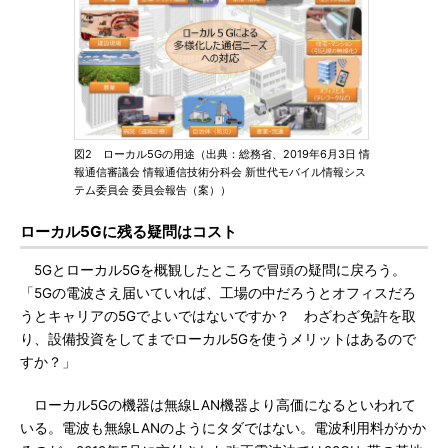
図2 ローカル5Gの用途（出典：総務省、2019年6月3日 情
報通信審議会 情報通信技術分科会 新世代モバイル情報シス
テム委員会 委員会報告（案））
ローカル5Gに残る疑問はコスト
5Gとローカル5Gを概観したところで冒頭の疑問に戻ろう。
「5Gの電波さえ届いていれば、工場の中だろうとオフィスだろ
うとキャリアの5Gでよいではないですか？ わざわざ免許を取
り、設備投資をしてまでローカル5Gを使うメリットはあるので
すか？」
ローカル5Gの機器は無線LAN機器より高価になるといわれて
いる。電波も無線LANのようにタダではない。電波利用料がかか