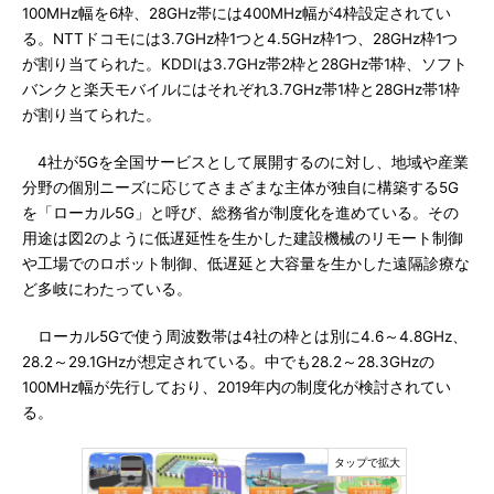
100MHz幅を6枠、28GHz帯には400MHz幅が4枠設定されてい
る。NTTドコモには3.7GHz枠1つと4.5GHz枠1つ、28GHz枠1つ
が割り当てられた。KDDIは3.7GHz帯2枠と28GHz帯1枠、ソフト
バンクと楽天モバイルにはそれぞれ3.7GHz帯1枠と28GHz帯1枠
が割り当てられた。
4社が5Gを全国サービスとして展開するのに対し、地域や産業
分野の個別ニーズに応じてさまざまな主体が独自に構築する5G
を「ローカル5G」と呼び、総務省が制度化を進めている。その
用途は図2のように低遅延性を生かした建設機械のリモート制御
や工場でのロボット制御、低遅延と大容量を生かした遠隔診療な
ど多岐にわたっている。
ローカル5Gで使う周波数帯は4社の枠とは別に4.6～4.8GHz、
28.2～29.1GHzが想定されている。中でも28.2～28.3GHzの
100MHz幅が先行しており、2019年内の制度化が検討されてい
る。