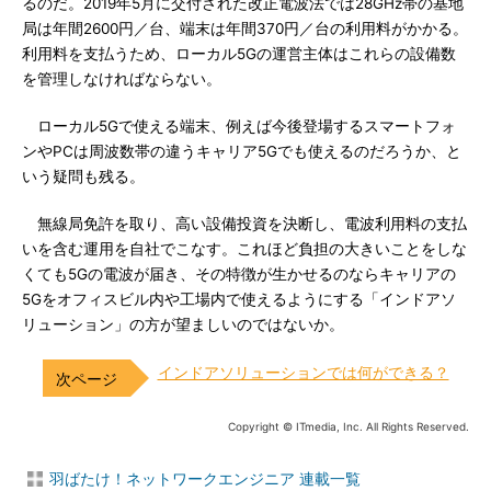
るのだ。2019年5月に交付された改正電波法では28GHz帯の基地
局は年間2600円／台、端末は年間370円／台の利用料がかかる。
利用料を支払うため、ローカル5Gの運営主体はこれらの設備数
を管理しなければならない。
ローカル5Gで使える端末、例えば今後登場するスマートフォ
ンやPCは周波数帯の違うキャリア5Gでも使えるのだろうか、と
いう疑問も残る。
無線局免許を取り、高い設備投資を決断し、電波利用料の支払
いを含む運用を自社でこなす。これほど負担の大きいことをしな
くても5Gの電波が届き、その特徴が生かせるのならキャリアの
5Gをオフィスビル内や工場内で使えるようにする「インドアソ
リューション」の方が望ましいのではないか。
インドアソリューションでは何ができる？
Copyright © ITmedia, Inc. All Rights Reserved.
羽ばたけ！ネットワークエンジニア 連載一覧