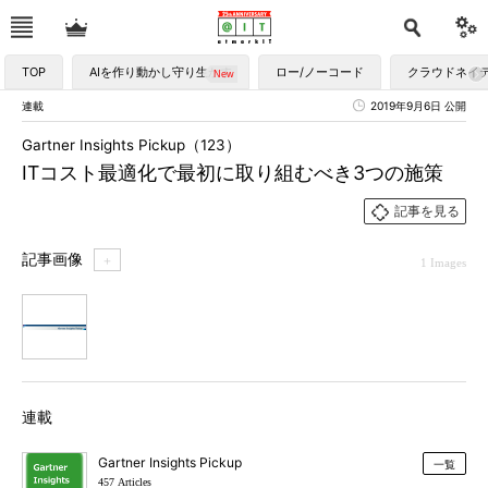
TOP
AIを作り動かし守り生かす
ロー/ノーコード
クラウドネイ
連載
2019年9月6日 公開
Gartner Insights Pickup（123）
ITコスト最適化で最初に取り組むべき3つの施策
記事を見る
記事画像
＋
1 Images
1
連載
Gartner Insights Pickup
一覧
457 Articles