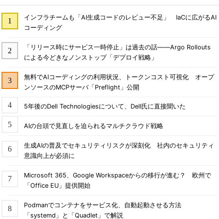
インフラチームも「AI生成コードのレビュー不足」 IaCに広がるAI
コーディング
「リリース時にサービス一時停止」は過去の話――Argo Rollouts
による今どきなノンストップ「デプロイ戦略」
無料でAIコーディングの利用状況、トークンコスト可視化 オープ
ンソースのMCPサーバ「Preflight」公開
5年後のDell Technologiesについて、Dell氏に直接聞いた
AIの台頭で見直しを迫られるマルチクラウド戦略
生成AIの普及でセキュリティリスクが深刻化 社内のセキュリティ
意識向上が必須に
Microsoft 365、Google Workspaceからの移行が進む？ 欧州で
「Office EU」提供開始
Podmanでコンテナをサービス化、自動起動させる方法
「systemd」と「Quadlet」で解説