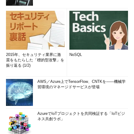
2015年、セキュリティ業界に激
NoSQL
震をもたらした「標的型攻撃」を
振り返る (1/2)
AWS／Azure上でTensorFlow、CNTKを――機械学
習環境のマネージドサービスが登場
AzureでIoTプロジェクトを共同検証する「IoTビジ
ネス共創ラボ」