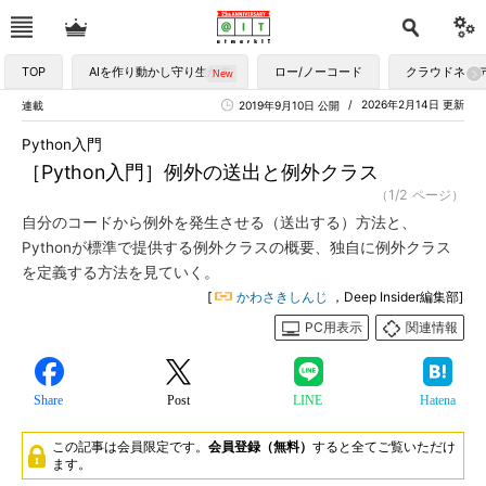
TOP
AIを作り動かし守り生かす
ロー/ノーコード
クラウドネイ
2026年2月14日 更新
連載
2019年9月10日 公開
Python入門
［Python入門］例外の送出と例外クラス
（1/2 ページ）
自分のコードから例外を発生させる（送出する）方法と、
Pythonが標準で提供する例外クラスの概要、独自に例外クラス
を定義する方法を見ていく。
[
かわさきしんじ
，Deep Insider編集部]
PC用表示
関連情報
Share
Post
LINE
Hatena
この記事は会員限定です。
会員登録（無料）
すると全てご覧いただけ
ます。