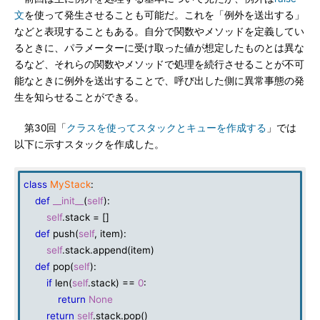
文
を使って発生させることも可能だ。これを「例外を送出する」
などと表現することもある。自分で関数やメソッドを定義してい
るときに、パラメーターに受け取った値が想定したものとは異な
るなど、それらの関数やメソッドで処理を続行させることが不可
能なときに例外を送出することで、呼び出した側に異常事態の発
生を知らせることができる。
第30回「
クラスを使ってスタックとキューを作成する
」では
以下に示すスタックを作成した。
class
MyStack
:
def
__init__
(
self
):
self
.stack = []
def
push(
self
, item):
self
.stack.append(item)
def
pop(
self
):
if
len(
self
.stack) ==
0
:
return
None
return
self
.stack.pop()