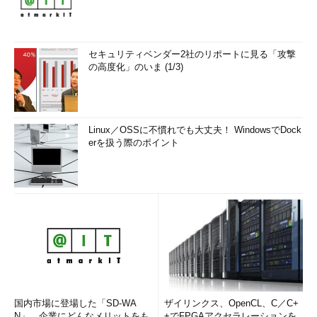
セキュリティベンダー2社のリポートに見る「攻撃
の高度化」のいま (1/3)
Linux／OSSに不慣れでも大丈夫！ WindowsでDock
erを扱う際のポイント
国内市場に登場した「SD-WA
ザイリンクス、OpenCL、C／C+
N」、企業にどんなメリットをも
+でFPGAアクセラレーションを