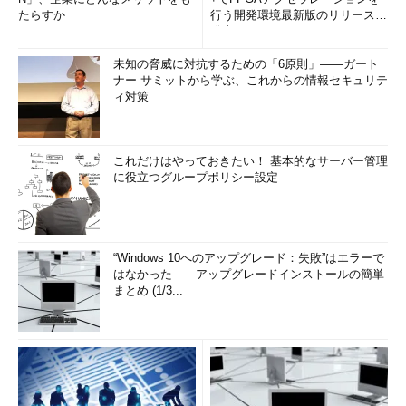
たらすか
行う開発環境最新版のリリースを
発表
未知の脅威に対抗するための「6原則」――ガート
ナー サミットから学ぶ、これからの情報セキュリテ
ィ対策
これだけはやっておきたい！ 基本的なサーバー管理
に役立つグループポリシー設定
“Windows 10へのアップグレード：失敗”はエラーで
はなかった――アップグレードインストールの簡単
まとめ (1/3...