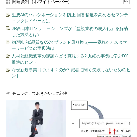
関連資料（ホワイトペーパー）
PR
生成AIのハルシネーションを防止 回答精度を高めるセマンテ
ィックレイヤーとは
JR西日本ITソリューションズが「監視業務の属人化」を解消
した方法とは?
約7割が低品質なCXでブランド乗り換え――優れたカスタマ
ーサービスの実現法は
人材と組織変革の課題をどう克服する? 丸紅の事例に学ぶDX
推進のヒント
なぜ新規事業はつまずくのか? 識者に聞く失敗しないためのヒ
ント
チェックしておきたい人気記事