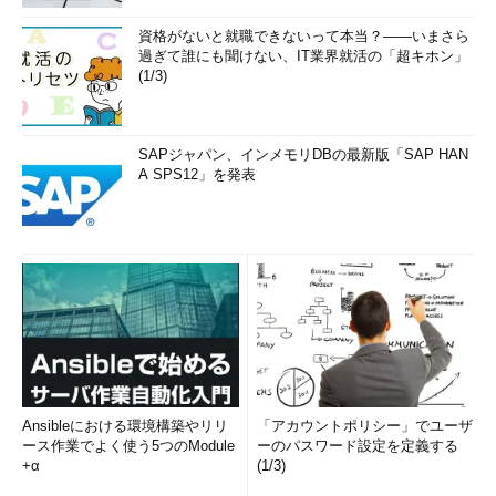
資格がないと就職できないって本当？――いまさら
過ぎて誰にも聞けない、IT業界就活の「超キホン」
(1/3)
SAPジャパン、インメモリDBの最新版「SAP HAN
A SPS12」を発表
Ansibleにおける環境構築やリリ
「アカウントポリシー」でユーザ
ース作業でよく使う5つのModule
ーのパスワード設定を定義する
+α
(1/3)