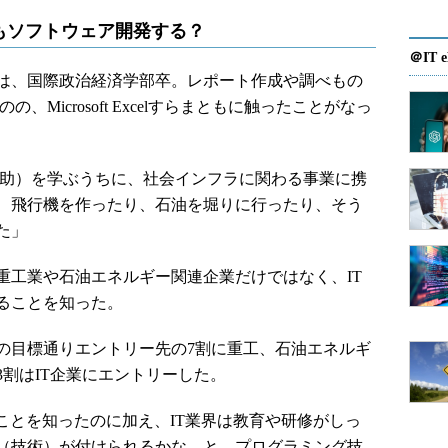
もソフトウェア開発する？
＠IT e
は、国際政治経済学部卒。レポート作成や調べもの
Microsoft Excelすらまともに触ったことがなっ
助）を学ぶうちに、社会インフラに関わる事業に携
、飛行機を作ったり、石油を堀りに行ったり、そう
た」
工業や石油エネルギー関連企業だけではなく、IT
ることを知った。
目標通りエントリー先の7割に重工、石油エネルギ
割はIT企業にエントリーした。
ことを知ったのに加え、IT業界は教育や研修がしっ
（技術）が付けられるかな、と。プログラミング技