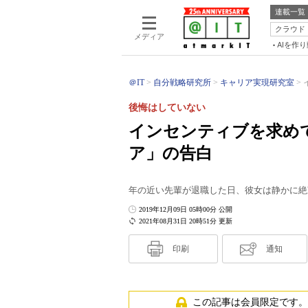
連載一覧
クラウド
メディア
AIを作
＠IT
自分戦略研究所
キャリア実現研究室
後悔はしていない
インセンティブを求め
ア」の告白
年の近い先輩が退職した日、彼女は静かに絶
2019年12月09日 05時00分 公開
2021年08月31日 20時51分 更新
印刷
通知
この記事は会員限定です。