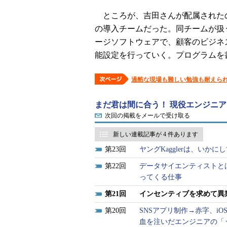
ところが、吉田さんが配属された
の導入チームだった。同チームが扱
ージソフトウェアで、顧客のビジネ
能設定を行っていく。プログラムを
過酷な現場も難しい勉強も耐えら
まだ君は間に合う！ 現役エンジニ
次回の掲載をメールで受け取る
新しい連載記事が 4 件あります
23
ヤングKagglerは、いか
22
データサイエンティストと
ってくる仕事
21
インセンティブを求めて異
20
SNSアプリ制作→赤字、i
血を注いだエンジニアの「