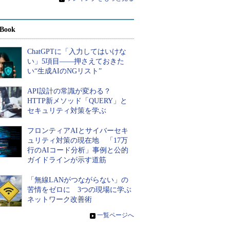
Book
ChatGPTに「入力してはいけな
い」5項目――押さえておきた
い“生成AIのNGリスト”
API設計の常識が変わる？
HTTP新メソッド「QUERY」と
セキュリティ対策を学ぶ
フロンティアAIとサイバーセキ
ュリティ対策の現在地 「17万
行のAIコード分析」事例と公的
ガイドラインが示す道筋
「無線LANがつながらない」の
苦情をゼロに 3つの現場に学ぶ
ネットワーク改善術
»
一覧ページへ