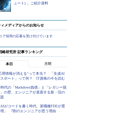
ュート) 」ご紹介資料
ティメディアからのお知らせ
リア採用の応募を受け付けています
戦略研究所 記事ランキング
月間
本日
応用情報が消える”って本当？ 「生成AI
パスポート」って何？ IT資格の今を読む
I時代の「Markdown負債」と「レガシー脱
却」の壁、エンジニアが直面する新・旧の
課題
AIがコードを書く時代、新職種FDEが需
要増」 7割のエンジニアが思う理由