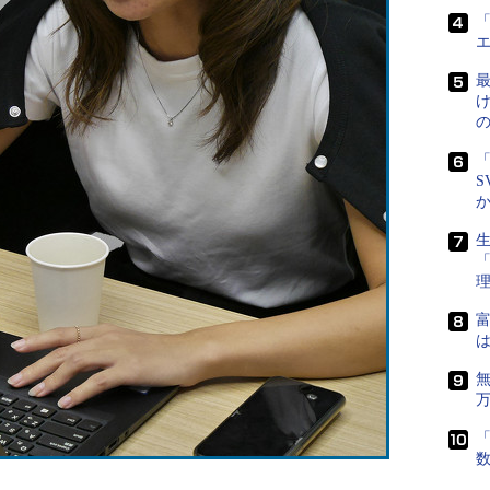
「
最
「
S
生
富
は
「