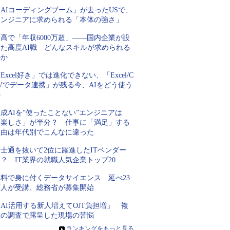
AIコーディングブーム」が去ったUSで、
エンジニアに求められる「本体の強さ」
高で「年収6000万超」――国内企業が設
けた高度AI職 どんなスキルが求められる
のか
Excel好き」では進化できない、「Excel/C
Vでデータ連携」が残る今、AIをどう使う
か
成AIを“使ったことない”エンジニアは
「楽しさ」が半分？ 仕事に「満足」する
理由は年代別でこんなに違った
士通を抜いて2位に躍進したITベンダー
？ IT業界の就職人気企業トップ20
無料で身に付くデータサイエンス 延べ23
万人が受講、総務省が募集開始
AI活用する新人増えてOJT負担増」 複
数の調査で露呈した現場の苦悩
»
ランキングをもっと見る