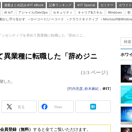
連載まとめ読み＠IT eBook
記事ランキング
＠IT Special
セミナー
ホワイト
AI IoT
アジャイル/DevOps
セキュリティ
キャリア&スキル
Windows
初
り動かし守り生かす
ローコード/ノーコード
クラウドネイティブ
Microsoft&Windo
Server & Storage
HTML5 + UX
インセンティブを求めて異業種に転職した「辞めジニ...
Smart & Social
Coding Edge
て異業種に転職した「辞めジニ
ホワ
Java Agile
Database Expert
（1/3 ページ）
Linux ＆ OSS
望した。
Master of IP Networ
[
竹内充彦
,
鈴木麻紀
，
＠IT
]
Security & Trust
見る
Share
Test & Tools
Insider.NET
ブログ
会員登録（無料）
すると全てご覧いただけます。