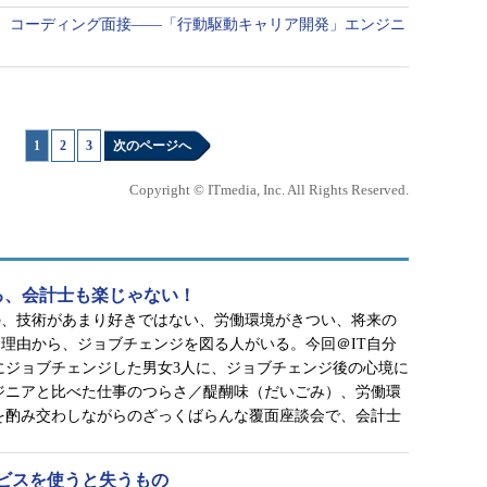
、コーディング面接――「行動駆動キャリア開発」エンジニ
1
|
2
|
3
次のページへ
Copyright © ITmedia, Inc. All Rights Reserved.
る、会計士も楽じゃない！
の、技術があまり好きではない、労働環境がきつい、将来の
理由から、ジョブチェンジを図る人がいる。今回＠IT自分
にジョブチェンジした男女3人に、ジョブチェンジ後の心境に
ジニアと比べた仕事のつらさ／醍醐味（だいごみ）、労働環
を酌み交わしながらのざっくばらんな覆面座談会で、会計士
ビスを使うと失うもの