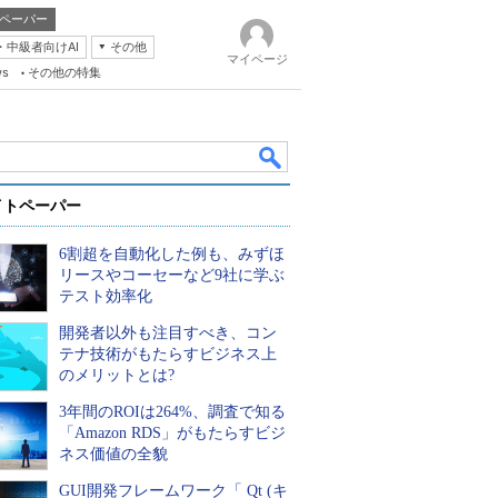
ペーパー
・中級者向けAI
その他
マイページ
ws
その他の特集
イトペーパー
6割超を自動化した例も、みずほ
リースやコーセーなど9社に学ぶ
テスト効率化
開発者以外も注目すべき、コン
k
テナ技術がもたらすビジネス上
のメリットとは?
3年間のROIは264%、調査で知る
「Amazon RDS」がもたらすビジ
ネス価値の全貌
GUI開発フレームワーク「 Qt (キ