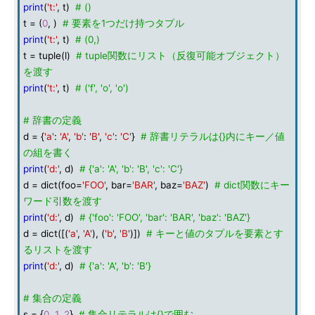
print
(
't:'
, t)
# ()
t = (
0
, )
# 要素を1つだけ持つタプル
print
(
't:'
, t)
# (0,)
t = tuple(l)
# tuple関数にリスト（反復可能オブジェクト）
を渡す
print
(
't:'
, t)
# ('f', 'o', 'o')
# 辞書の定義
d = {
'a'
:
'A'
,
'b'
:
'B'
,
'c'
:
'C'
}
# 辞書リテラルは{}内にキー／値
の組を書く
print
(
'd:'
, d)
# {'a': 'A', 'b': 'B', 'c': 'C'}
d = dict(foo=
'FOO'
, bar=
'BAR'
, baz=
'BAZ'
)
# dict関数にキー
ワード引数を渡す
print
(
'd:'
, d)
# {'foo': 'FOO', 'bar': 'BAR', 'baz': 'BAZ'}
d = dict([(
'a'
,
'A'
), (
'b'
,
'B'
)])
# キーと値のタプルを要素とす
るリストを渡す
print
(
'd:'
, d)
# {'a': 'A', 'b': 'B'}
# 集合の定義
s = {
0
,
1
,
2
}
# 集合リテラルは{}で囲む