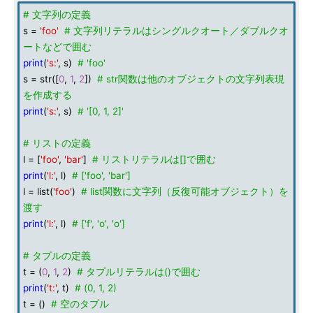
# 文字列の定義
s =
'foo'
# 文字列リテラルはシングルクオート／ダブルクオ
ートなどで囲む
print
(
's:'
, s)
# 'foo'
s = str([
0
,
1
,
2
])
# str関数は他のオブジェクトの文字列表現
を作成する
print
(
's:'
, s)
# '[0, 1, 2]'
# リストの定義
l = [
'foo'
,
'bar'
]
# リストリテラルは[]で囲む
print
(
'l:'
, l)
# ['foo', 'bar']
l = list(
'foo'
)
# list関数に文字列（反復可能オブジェクト）を
渡す
print
(
'l:'
, l)
# ['f', 'o', 'o']
# タプルの定義
t = (
0
,
1
,
2
)
# タプルリテラルは()で囲む
print
(
't:'
, t)
# (0, 1, 2)
t = ()
# 空のタプル