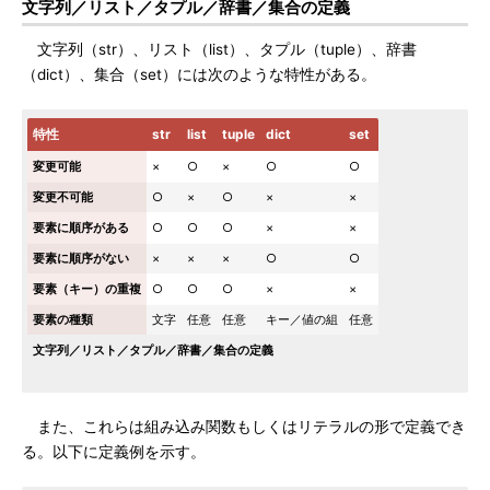
文字列／リスト／タプル／辞書／集合の定義
文字列（str）、リスト（list）、タプル（tuple）、辞書
（dict）、集合（set）には次のような特性がある。
特性
str
list
tuple
dict
set
変更可能
×
○
×
○
○
変更不可能
○
×
○
×
×
要素に順序がある
○
○
○
×
×
要素に順序がない
×
×
×
○
○
要素（キー）の重複
○
○
○
×
×
要素の種類
文字
任意
任意
キー／値の組
任意
文字列／リスト／タプル／辞書／集合の定義
また、これらは組み込み関数もしくはリテラルの形で定義でき
る。以下に定義例を示す。