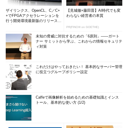
ザイリンクス、OpenCL、C／C+
【見城徹×藤田晋】AI時代でも変
+でFPGAアクセラレーションを
わらない経営者の本質
行う開発環境最新版のリリースを
発表
PR(FINCHI on GOETHE)
未知の脅威に対抗するための「6原則」――ガート
ナー サミットから学ぶ、これからの情報セキュリテ
ィ対策
これだけはやっておきたい！ 基本的なサーバー管理
に役立つグループポリシー設定
Caffeで画像解析を始めるための基礎知識とインス
トール、基本的な使い方 (1/2)