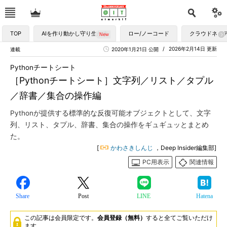
TOP
AIを作り動かし守り生かす
ロー/ノーコード
クラウドネイ
2026年2月14日 更新
連載
2020年1月21日 公開
Pythonチートシート
［Pythonチートシート］文字列／リスト／タプル
／辞書／集合の操作編
Pythonが提供する標準的な反復可能オブジェクトとして、文字
列、リスト、タプル、辞書、集合の操作をギュギュッとまとめ
た。
[
かわさきしんじ
，Deep Insider編集部]
PC用表示
関連情報
Share
Post
LINE
Hatena
この記事は会員限定です。
会員登録（無料）
すると全てご覧いただけ
ます。