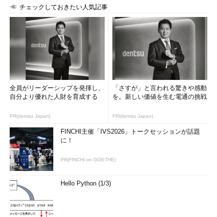
チェックしておきたい人気記事
全員がリーダーシップを発揮し、
「さすが」と言われる驚きや感動
自分より優れた人財を育成する
を。新しい価値を生む電通の挑戦
PR(dentsu Japan)
PR(dentsu Japan)
FINCHI主催「IVS2026」トークセッションが話題
に！
PR(FINCHI on GOETHE)
Hello Python (1/3)