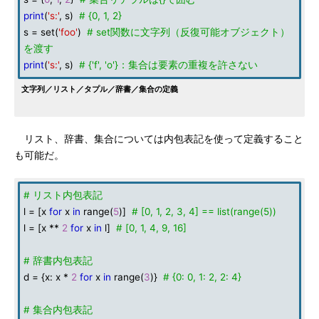
print
(
's:'
, s)
# {0, 1, 2}
s = set(
'foo'
)
# set関数に文字列（反復可能オブジェクト）
を渡す
print
(
's:'
, s)
# {'f', 'o'}：集合は要素の重複を許さない
文字列／リスト／タプル／辞書／集合の定義
リスト、辞書、集合については内包表記を使って定義すること
も可能だ。
# リスト内包表記
l = [x
for
x
in
range(
5
)]
# [0, 1, 2, 3, 4] == list(range(5))
l = [x **
2
for
x
in
l]
# [0, 1, 4, 9, 16]
# 辞書内包表記
d = {x: x *
2
for
x
in
range(
3
)}
# {0: 0, 1: 2, 2: 4}
# 集合内包表記