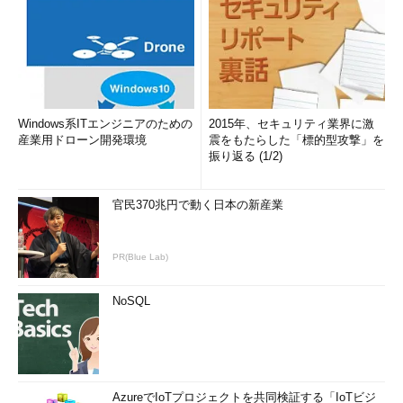
Windows系ITエンジニアのための
2015年、セキュリティ業界に激
産業用ドローン開発環境
震をもたらした「標的型攻撃」を
振り返る (1/2)
官民370兆円で動く日本の新産業
PR(Blue Lab)
NoSQL
AzureでIoTプロジェクトを共同検証する「IoTビジ