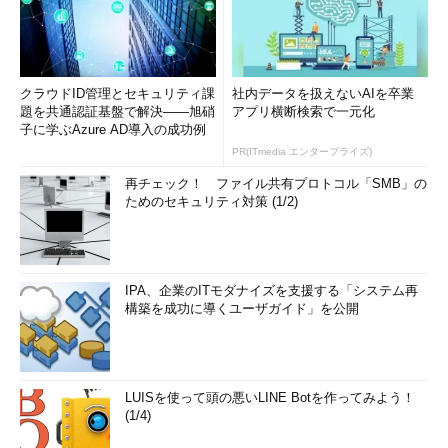
クラウドID管理とセキュリティ課
社内データを扱えないAIを卒業
題を共通認証基盤で解決――旭硝
アプリ横断検索で一元化
子に学ぶAzure AD導入の成功例
PR(ITmedia エンタープライズ)
再チェック！ ファイル共有プロトコル「SMB」の
ためのセキュリティ対策 (1/2)
IPA、企業のITモダナイズを支援する「システム再
構築を成功に導くユーザガイド」を公開
LUISを使って頭の悪いLINE Botを作ってみよう！
(1/4)