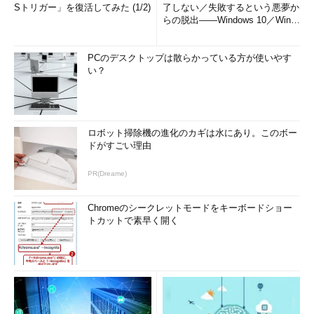
Sトリガー」を復活してみた (1/2)
了しない／失敗するという悪夢か
らの脱出――Windows 10／Wind
ows...
PCのデスクトップは散らかっている方が使いやす
い？
ロボット掃除機の進化のカギは水にあり。このボー
ドがすごい理由
PR(Dreame)
Chromeのシークレットモードをキーボードショー
トカットで素早く開く