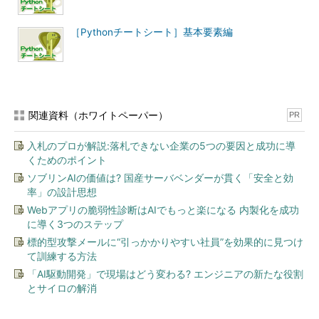
［Pythonチートシート］基本要素編
関連資料（ホワイトペーパー）
PR
入札のプロが解説:落札できない企業の5つの要因と成功に導
くためのポイント
ソブリンAIの価値は? 国産サーバベンダーが貫く「安全と効
率」の設計思想
Webアプリの脆弱性診断はAIでもっと楽になる 内製化を成功
に導く3つのステップ
標的型攻撃メールに“引っかかりやすい社員”を効果的に見つけ
て訓練する方法
「AI駆動開発」で現場はどう変わる? エンジニアの新たな役割
とサイロの解消