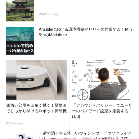
PR(Blue Lab)
Ansibleにおける環境構築やリリース作業でよく使う
5つのModule+α
四角い部屋を四角く拭く！壁際ま
「アカウントポリシー」でユーザ
でしっかり拭けるロボット掃除機
ーのパスワード設定を定義する
(1/3)
PR(Dreame)
一瞬で消え去る怪しいウィンドウ、「ウソクライア
ント（usoclient.exe）」のホントの仕事は？ (1/2)