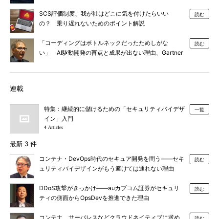
SCS評価制度、我が社はどこに気を付けたらいい
読む
の？ 乗り遅れないためのポイント解説
「コーディングはボトルネックだったためしがな
読む
い」 AI駆動開発の盲点と成果が出ない理由、Gartner
が明かす
連載
特集：継続的に儲けるための「セキュリティバイデザ
一覧
イン」入門
4 Articles
最新 3 件
コンテナ・DevOps時代のセキュア開発を問う――セキ
読む
ュリティバイデザインがもう避けては通れない理由
DDoS攻撃がきっかけ――auカブコム証券がセキュリ
読む
ティの側面からOpsDevを推進できた理由
コンテナ、サーバレスなどクラウドネイティブに求め
読む