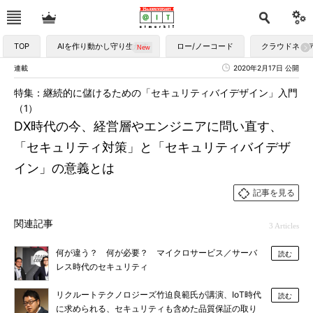
TOP
AIを作り動かし守り生かす
ロー/ノーコード
クラウドネイ
連載
2020年2月17日 公開
特集：継続的に儲けるための「セキュリティバイデザイン」入門
（1）
DX時代の今、経営層やエンジニアに問い直す、
「セキュリティ対策」と「セキュリティバイデザ
イン」の意義とは
記事を見る
関連記事
3 Articles
何が違う？ 何が必要？ マイクロサービス／サーバ
読む
レス時代のセキュリティ
リクルートテクノロジーズ竹迫良範氏が講演、IoT時代
読む
に求められる、セキュリティも含めた品質保証の取り