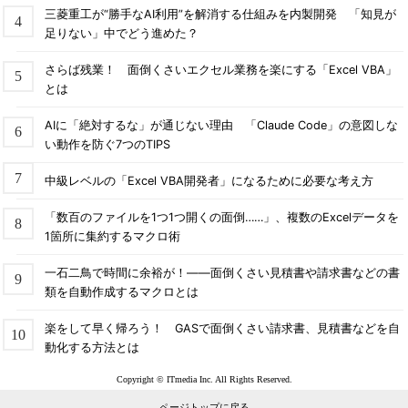
三菱重工が“勝手なAI利用”を解消する仕組みを内製開発 「知見が
足りない」中でどう進めた？
さらば残業！ 面倒くさいエクセル業務を楽にする「Excel VBA」
とは
AIに「絶対するな」が通じない理由 「Claude Code」の意図しな
い動作を防ぐ7つのTIPS
中級レベルの「Excel VBA開発者」になるために必要な考え方
「数百のファイルを1つ1つ開くの面倒……」、複数のExcelデータを
1箇所に集約するマクロ術
一石二鳥で時間に余裕が！――面倒くさい見積書や請求書などの書
類を自動作成するマクロとは
楽をして早く帰ろう！ GASで面倒くさい請求書、見積書などを自
動化する方法とは
Copyright © ITmedia Inc. All Rights Reserved.
ページトップに戻る