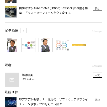
組みとは
国防総省がKubernetesとIstioでDevSecOps基盤を構
読む
築、「ウォーターフォール文化を変える」
記事画像
＋
5 Images
1
2
3
4
5
著者
1 Authors
高橋睦美
一覧
1631 Articles
最新 3 件
即アプデが命取り？ 流行の「ソフトウェアサプライ
読む
チェーン攻撃」プロならこう防ぐ