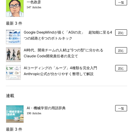
一色政彦
一覧
547 Articles
最新 3 件
Google DeepMindが描く「AGIの次」 超知能に至る4
読む
つの経路と6つのボトルネック
AI時代、開発チームの人材は“5つの型”に分かれる
読む
Claude Code開発責任者の見立て
AIコーディングの「ループ」4種類を完全入門
読む
Anthropic公式が分かりやすく整理して解説
連載
AI・機械学習の用語辞典
一覧
190 Articles
最新 3 件