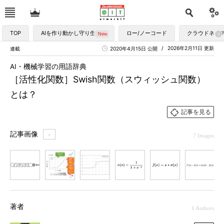
TOP
AIを作り動かし守り生かす
ロー/ノーコード
クラウドネイ
2026年2月11日 更新
連載
2020年4月15日 公開
AI・機械学習の用語辞典
［活性化関数］Swish関数（スウィッシュ関数）
とは？
記事を見る
記事画像
＋
7 Images
1
2
3
4
5
6
7
著者
1 Authors