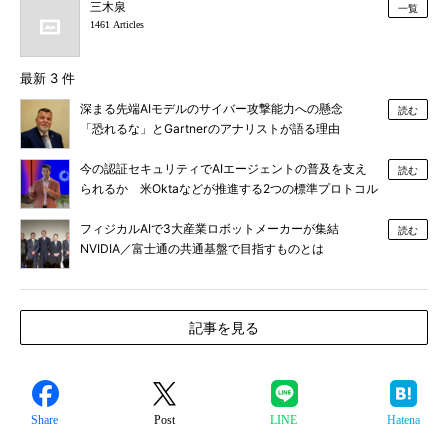
三木泉
一覧
1461 Articles
最新 3 件
深まる先端AIモデルのサイバー攻撃能力への懸念
読む
「恐れるな」とGartnerのアナリストが語る理由
今の認証セキュリティでAIエージェントの普及を支え
読む
られるか 米Oktaなどが推進する2つの標準プロトコル
とは
フィジカルAIで3大産業ロボットメーカーが集結
読む
NVIDIA／富士通の共通基盤で目指すものとは
記事を見る
Share
Post
LINE
Hatena