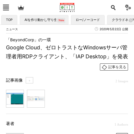
TOP
AIを作り動かし守り生かす
ロー/ノーコード
クラウドネイ
ニュース
2020年5月22日 公開
「BeyondCorp」の一環
Google Cloud、ゼロトラストなWindowsサーバ管
理者用RDPクライアント、「IAP Desktop」を発表
記事を見る
記事画像
＋
2 Images
1
2
著者
1 Authors