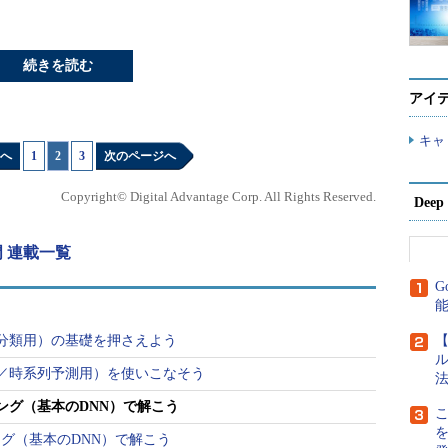
続きを読む
アイ
キャ
へ
1
|
2
|
3
次のページへ
Copyright© Digital Advantage Corp. All Rights Reserved.
Dee
）入門 連載一覧
G
分類用）の基礎を押さえよう
【
ル
／時系列予測用）を使いこなそう
法
ング（基本のDNN）で解こう
こ
グ（基本のDNN）で解こう