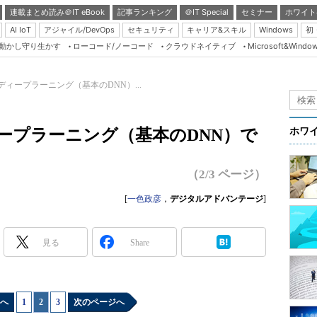
連載まとめ読み＠IT eBook
記事ランキング
＠IT Special
セミナー
ホワイト
AI IoT
アジャイル/DevOps
セキュリティ
キャリア&スキル
Windows
初
り動かし守り生かす
ローコード/ノーコード
クラウドネイティブ
Microsoft&Windo
Server & Storage
HTML5 + UX
ィープラーニング（基本のDNN）...
Smart & Social
Coding Edge
ープラーニング（基本のDNN）で
ホワ
Java Agile
Database Expert
（2/3 ページ）
Linux ＆ OSS
[
一色政彦
，
デジタルアドバンテージ
]
Master of IP Networ
Security & Trust
見る
Share
Test & Tools
Insider.NET
へ
1
|
2
|
3
次のページへ
ブログ