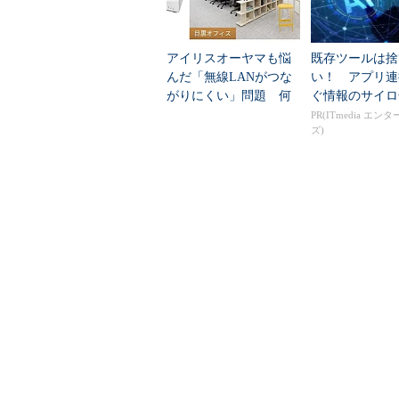
アイリスオーヤマも悩
既存ツールは捨
んだ「無線LANがつな
い！ アプリ連
がりにくい」問題 何
ぐ情報のサイロ
を変えて解決した？
PR(ITmedia エン
ズ)