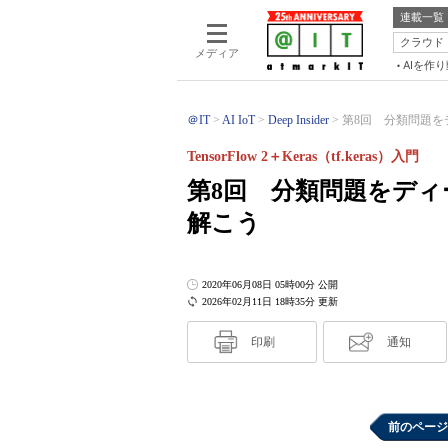
連載一覧
クラウド
メディア
AIを作
＠IT
AI IoT
Deep Insider
第8回 分類問題をデ
TensorFlow 2＋Keras（tf.keras）入門
第8回 分類問題をディ
解こう
2020年06月08日 05時00分 公開
2026年02月11日 18時35分 更新
印刷
通知
前のページ