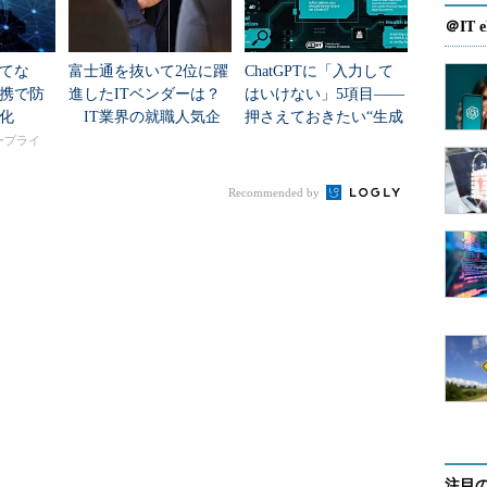
＠IT e
てな
富士通を抜いて2位に躍
ChatGPTに「入力して
携で防
進したITベンダーは？
はいけない」5項目――
化
IT業界の就職人気企
押さえておきたい“生成
業トップ20
AIのNGリスト”
タープライ
Recommended by
注目