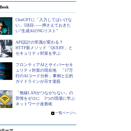
Book
ChatGPTに「入力してはいけな
い」5項目――押さえておきた
い“生成AIのNGリスト”
API設計の常識が変わる？
HTTP新メソッド「QUERY」と
セキュリティ対策を学ぶ
フロンティアAIとサイバーセキ
ュリティ対策の現在地 「17万
行のAIコード分析」事例と公的
ガイドラインが示す道筋
「無線LANがつながらない」の
苦情をゼロに 3つの現場に学ぶ
ネットワーク改善術
»
一覧ページへ
のテーマ