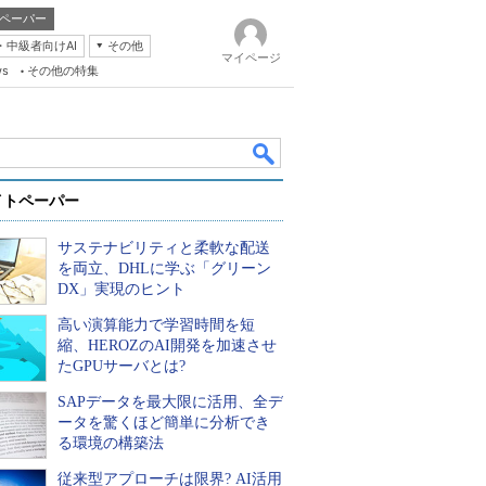
ペーパー
・中級者向けAI
その他
マイページ
ws
その他の特集
イトペーパー
サステナビリティと柔軟な配送
を両立、DHLに学ぶ「グリーン
DX」実現のヒント
高い演算能力で学習時間を短
k
縮、HEROZのAI開発を加速させ
たGPUサーバとは?
SAPデータを最大限に活用、全デ
ータを驚くほど簡単に分析でき
る環境の構築法
従来型アプローチは限界? AI活用