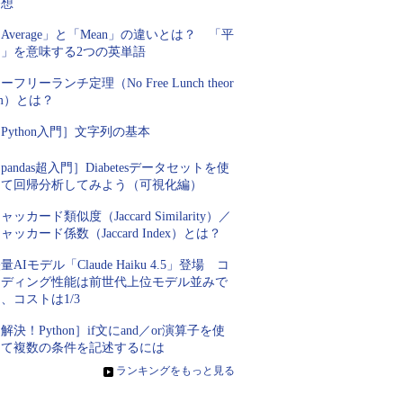
発想
Average」と「Mean」の違いとは？ 「平
均」を意味する2つの英単語
ーフリーランチ定理（No Free Lunch theor
m）とは？
Python入門］文字列の基本
pandas超入門］Diabetesデータセットを使
って回帰分析してみよう（可視化編）
ャッカード類似度（Jaccard Similarity）／
ャッカード係数（Jaccard Index）とは？
量AIモデル「Claude Haiku 4.5」登場 コ
ーディング性能は前世代上位モデル並みで
、コストは1/3
解決！Python］if文にand／or演算子を使
って複数の条件を記述するには
»
ランキングをもっと見る