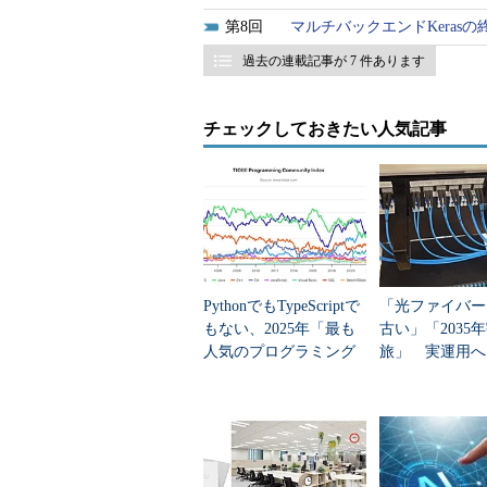
8
マルチバックエンドKerasの終焉
過去の連載記事が 7 件あります
チェックしておきたい人気記事
PythonでもTypeScriptで
「光ファイバー
もない、2025年「最も
古い」「2035
人気のプログラミング
旅」 実運用へ
言語」
データセンター