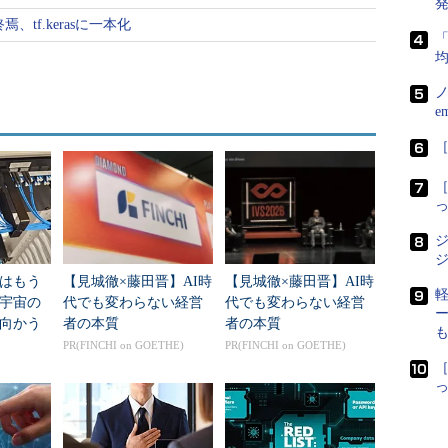
、tf.kerasに一本化
「
ノ
e
［
［
ジ
ジ
はもう
【見城徹×藤田晋】AI時
【見城徹×藤田晋】AI時
軽
年宇宙の
代でも変わらない経営
代でも変わらない経営
向かう
者の本質
者の本質
も
新技術
PR(FINCHI on GOETHE)
PR(FINCHI on GOETHE)
［