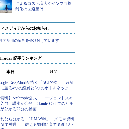
によるコスト増大やインフラ複
雑化の回避策は
ティメディアからのお知らせ
リア採用の応募を受け付けています
p Insider 記事ランキング
月間
本日
oogle DeepMindが描く「AGIの次」 超知
能に至る4つの経路と6つのボトルネック
無料】Anthropic公式「エージェントスキ
入門」講座が公開 Claude Codeでの活用
が分かる22分の動画
れなら分かる「LLM Wiki」 メモや資料
をAIで整理し、使える知識に育てる新しい