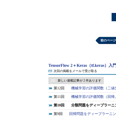
前のページ
TensorFlow 2＋Keras（tf.keras
次回の掲載をメールで受け取る
新しい連載記事が 2 件あります
12
機械学習の評価関数（二値
11
機械学習の評価関数（回帰
10
分類問題をディープラーニ
9
回帰問題をディープラーニン