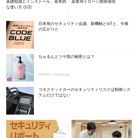
基礎知識とインストール、基本的
産業用ドローン開発環境
な使い方 (1/2)
日本発のセキュリティ会議、新機軸とIoTと、今後
の広がりと
ちゅるんとツヤ肌の秘密とは？
PR(DHC｜CanCam.jp)
コネクテッドカーのセキュリティリスクは制御シス
テムだけではない