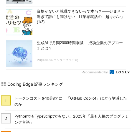
資格がないと就職できないって本当？――いまさら
過ぎて誰にも聞けない、IT業界就活の「超キホン」
(1/3)
生成AIで月間2000時間削減 成功企業のアプロー
チとは？
PR(ITmedia エンタープライズ)
Recommended by
Coding Edge 記事ランキング
トークンコストを10分の1に 「GitHub Copilot」はどう削減した
のか
PythonでもTypeScriptでもない、2025年「最も人気のプログラミ
ング言語」