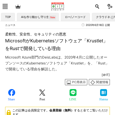
TOP
AIを作り動かし守り生かす
ロー/ノーコード
クラウドネイ
ニュース
2020年6月18日 公開
柔軟性、安全性、セキュリティの恩恵
MicrosoftがKubernetesソフトウェア「Krustlet」
をRustで開発している理由
Microsoft Azure部門のDeisLabsは、2020年4月に公開したオー
プンソースのKubernetesソフトウェア「Krustlet」を、「Rust」
で開発している理由を解説した。
[＠IT]
PC用表示
関連情報
Share
Post
LINE
Hatena
この記事は会員限定です。
会員登録（無料）
すると全てご覧いただけ
ます。