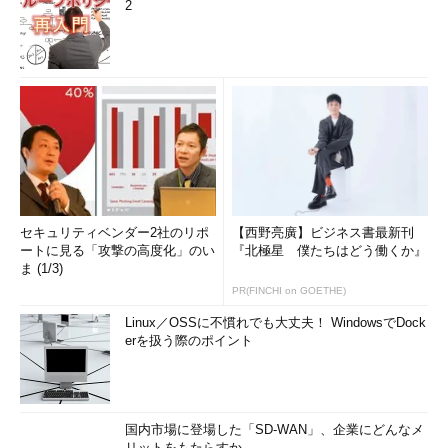
2
セキュリティベンダー2社のリポ
【西野亮廣】ビジネス書最新刊
ートに見る「攻撃の高度化」のい
『北極星 僕たちはどう働くか』
ま (1/3)
PR(FINCHI on GOETHE)
Linux／OSSに不慣れでも大丈夫！ WindowsでDock
erを扱う際のポイント
国内市場に登場した「SD-WAN」、企業にどんなメ
リットをもたらすか