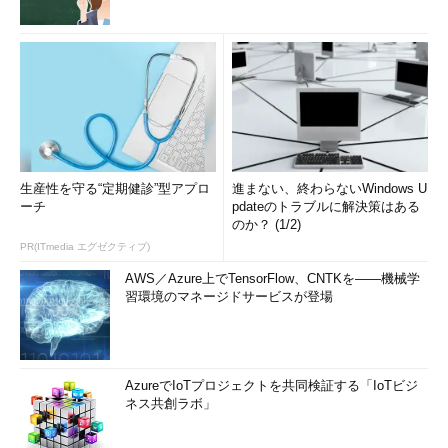
生産性を守る“定期健診”型アプロ
進まない、終わらないWindows U
ーチ
pdateのトラブルに解決策はある
のか？ (1/2)
PR(ITmedia エグゼクティブ)
AWS／Azure上でTensorFlow、CNTKを――機械学
習環境のマネージドサービスが登場
AzureでIoTプロジェクトを共同検証する「IoTビジ
ネス共創ラボ」