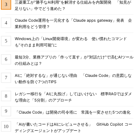
三菱重工が“勝手なAI利用”を解消する仕組みを内製開発 「知見が
足りない」中でどう進めた？
Claude Code運用を一元化する「Claude apps gateway」発表 企
業利用をどう管理？
Windows上の「Linux開発環境」が変わる 使い慣れたコマンド
も“そのまま利用可能”に
最短3分、業務アプリの「作って直す」が“対話だけ”で済むAIツール
の仕組みとは？
AIに「絶対するな」が通じない理由 「Claude Code」の意図しな
い動作を防ぐ7つのTIPS
レガシー移行を「AIに丸投げ」してはいけない 標準RAGではダメ
な理由と「5分割」のアプローチ
「Claude Code」は開発の司令塔に 常識を一変させた5つの進化
「AIが書いたコードはAIにレビューさせる」 GitHub Copilot コー
ディングエージェントがアップデート