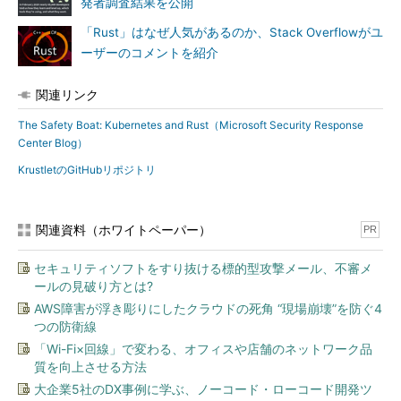
発者調査結果を公開
「Rust」はなぜ人気があるのか、Stack Overflowがユ
ーザーのコメントを紹介
関連リンク
The Safety Boat: Kubernetes and Rust（Microsoft Security Response
Center Blog）
KrustletのGitHubリポジトリ
関連資料（ホワイトペーパー）
PR
セキュリティソフトをすり抜ける標的型攻撃メール、不審メ
ールの見破り方とは?
AWS障害が浮き彫りにしたクラウドの死角 “現場崩壊”を防ぐ4
つの防衛線
「Wi-Fi×回線」で変わる、オフィスや店舗のネットワーク品
質を向上させる方法
大企業5社のDX事例に学ぶ、ノーコード・ローコード開発ツ