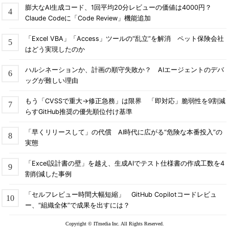
膨大なAI生成コード、1回平均20分レビューの価値は4000円？
Claude Codeに「Code Review」機能追加
「Excel VBA」「Access」ツールの“乱立”を解消 ペット保険会社
はどう実現したのか
ハルシネーションか、計画の順守失敗か？ AIエージェントのデバ
ッグが難しい理由
もう「CVSSで重大→修正急務」は限界 「即対応」脆弱性を9割減
らすGitHub推奨の優先順位付け基準
「早くリリースして」の代償 AI時代に広がる“危険な本番投入”の
実態
「Excel設計書の壁」を越え、生成AIでテスト仕様書の作成工数を4
割削減した事例
「セルフレビュー時間大幅短縮」 GitHub Copilotコードレビュ
ー、“組織全体”で成果を出すには？
Copyright © ITmedia Inc. All Rights Reserved.