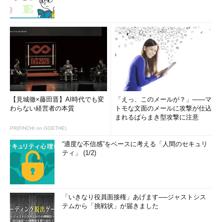
【見城徹×藤田晋】AI時代でも変
「えっ、このメールが？」――マ
わらない経営者の本質
トモな文面のメールに攻撃が仕込
まれるばらまき型攻撃に注意
PR(FINCHI on GOETHE)
“適度な不信感”をベースに考える「人間のセキュリ
ティ」 (1/2)
「いきなり役員面接権」あげます──ジャストシス
テムから「挑戦状」が届きました