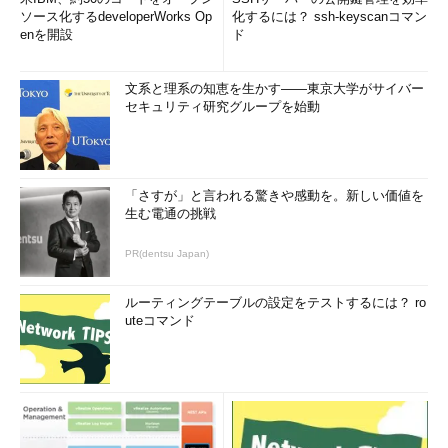
ソース化するdeveloperWorks Op
化するには？ ssh-keyscanコマン
enを開設
ド
文系と理系の知恵を生かす――東京大学がサイバー
セキュリティ研究グループを始動
「さすが」と言われる驚きや感動を。新しい価値を
生む電通の挑戦
PR(dentsu Japan)
ルーティングテーブルの設定をテストするには？ ro
uteコマンド