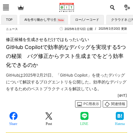
TOP
AIを作り動かし守り生かす
ロー/ノーコード
クラウドネイ
2025年3月20日 更新
ニュース
2025年3月12日 公開
修正候補を生成させるだけではもったいない
GitHub Copilotで効率的なデバッグを実現する5つ
の秘策 バグ修正からテスト生成までをどう効率
化できるのか
GitHubは2025年2月21日、「GitHub Copilot」を使ったデバッグ
について解説するブログエントリを公開した。効率的なデバッグ
をするためのベストプラクティスを解説している。
[＠IT]
PC用表示
関連情報
Share
Post
LINE
Hatena