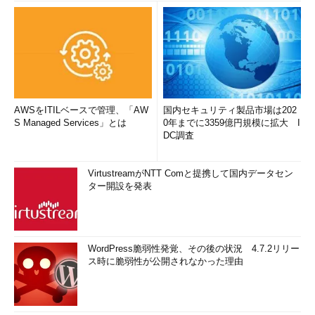
AWSをITILベースで管理、「AW
国内セキュリティ製品市場は202
S Managed Services」とは
0年までに3359億円規模に拡大 I
DC調査
VirtustreamがNTT Comと提携して国内データセン
ター開設を発表
WordPress脆弱性発覚、その後の状況 4.7.2リリー
ス時に脆弱性が公開されなかった理由