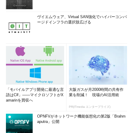
ヴイエムウェア、Virtual SAN強化でハイパーコンバ
ージドインフラの選択肢広げる
「モバイルアプリ開発に最適な言
大阪ガスが月2000時間の共有作
語はC#」――マイクロソフトがX
業を削減！ 現場のAI活用術
amarinを買収へ
PR(ITmedia エンタープライズ)
OPNFVがネットワーク機能仮想化の第2版「Brahm
aputra」公開