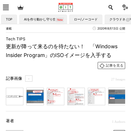
TOP
AIを作り動かし守り生かす
ロー/ノーコード
クラウドネイ
連載
2020年8月13日 公開
Tech TIPS
更新が降って来るのを待たない！ 「Windows
Insider Program」のISOイメージを入手する
記事を見る
記事画像
＋
27 Images
1
2
3
4
5
6
7
著者
1 Authors