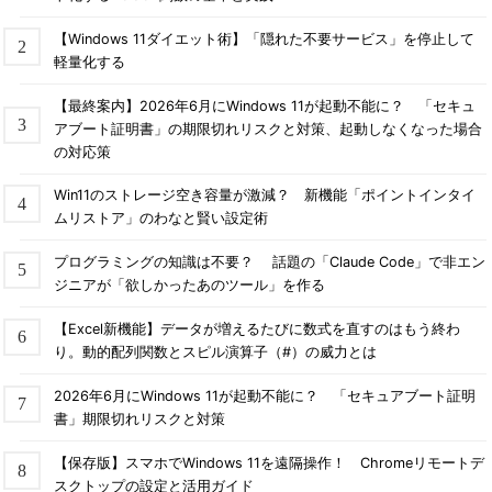
【Windows 11ダイエット術】「隠れた不要サービス」を停止して
軽量化する
【最終案内】2026年6月にWindows 11が起動不能に？ 「セキュ
アブート証明書」の期限切れリスクと対策、起動しなくなった場合
の対応策
Win11のストレージ空き容量が激減？ 新機能「ポイントインタイ
ムリストア」のわなと賢い設定術
プログラミングの知識は不要？ 話題の「Claude Code」で非エン
ジニアが「欲しかったあのツール」を作る
【Excel新機能】データが増えるたびに数式を直すのはもう終わ
り。動的配列関数とスピル演算子（#）の威力とは
2026年6月にWindows 11が起動不能に？ 「セキュアブート証明
書」期限切れリスクと対策
【保存版】スマホでWindows 11を遠隔操作！ Chromeリモートデ
スクトップの設定と活用ガイド