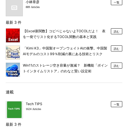
小林章彦
一覧
889 Articles
最新 3 件
【Excel新関数】コピペじゃないよTOCOLだよ！ 表
読む
を一発でリスト化するTOCOL関数の基本と実践
「Kimi K3」中国製オープンウェイトAIの衝撃。中国製
読む
AIモデルのコスト99％削減の裏にある技術とリスク
Win11のストレージ空き容量が激減？ 新機能「ポイン
読む
トインタイムリストア」のわなと賢い設定術
連載
Tech TIPS
一覧
1624 Articles
最新 3 件