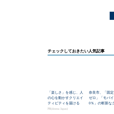
チェックしておきたい人気記事
「楽しさ」を感じ、人
奈良市、「固定
の心を動かすクリエイ
ゼロ」「モバイ
ティビティを届ける
0％」の斬新な
PBXシステムで
PR(dentsu Japan)
BX業者」を実