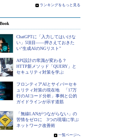
»
ランキングをもっと見る
Book
ChatGPTに「入力してはいけな
い」5項目――押さえておきた
い“生成AIのNGリスト”
API設計の常識が変わる？
HTTP新メソッド「QUERY」と
セキュリティ対策を学ぶ
フロンティアAIとサイバーセキ
ュリティ対策の現在地 「17万
行のAIコード分析」事例と公的
ガイドラインが示す道筋
「無線LANがつながらない」の
苦情をゼロに 3つの現場に学ぶ
ネットワーク改善術
»
一覧ページへ