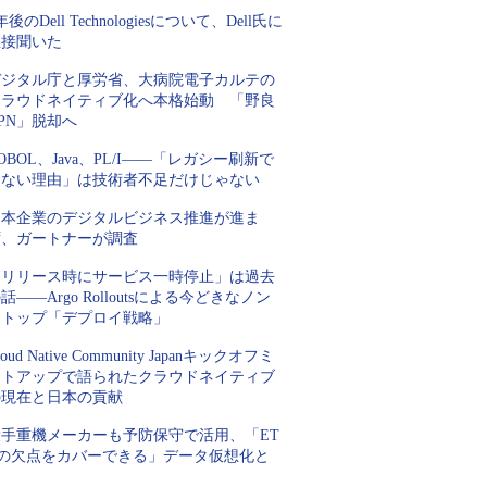
年後のDell Technologiesについて、Dell氏に
直接聞いた
デジタル庁と厚労省、大病院電子カルテの
クラウドネイティブ化へ本格始動 「野良
PN」脱却へ
OBOL、Java、PL/I――「レガシー刷新で
きない理由」は技術者不足だけじゃない
日本企業のデジタルビジネス推進が進ま
ず、ガートナーが調査
「リリース時にサービス一時停止」は過去
話――Argo Rolloutsによる今どきなノン
ストップ「デプロイ戦略」
loud Native Community Japanキックオフミ
ートアップで語られたクラウドネイティブ
の現在と日本の貢献
大手重機メーカーも予防保守で活用、「ET
Lの欠点をカバーできる」データ仮想化と
は