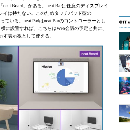
t.Board」がある。neat.Barは任意のディスプレイ
レイは持たない。このためタッチパッド型の
ている。neat.Padはneat.Barのコントローラーとし
＠IT e
横に設置すれば、こちらはWeb会議の予定と共に、
示す表示板として使える。