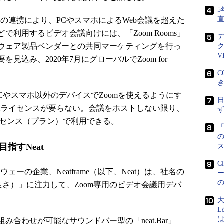
5
の連携により、PCやスマホによるWeb会議を超えた
利用するビデオ会議向けには、「Zoom Rooms」
ウェア製品ベンダーとの共同マーケティングを行っ
V
込み、2020年7月にグローバルでZoom for
C
ーがPCやスマホ以外のデバイスでZoomを使えるようにす
omライセンスが要らない。会議をホストしない限り、
ライセンス（プラン）で利用できる。
の
指すNeat
C
ェーの企業、Neatframe（以下、Neat）は、社名の
の良さ）」に注力して、Zoom専用のビデオ会議用デバ
合わせが可能なサウンドバー型の「neat.Bar」