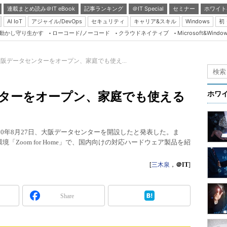
連載まとめ読み＠IT eBook
記事ランキング
＠IT Special
セミナー
ホワイト
AI IoT
アジャイル/DevOps
セキュリティ
キャリア&スキル
Windows
初
り動かし守り生かす
ローコード/ノーコード
クラウドネイティブ
Microsoft&Windo
Server & Storage
HTML5 + UX
が大阪データセンターをオープン、家庭でも使え...
Smart & Social
Coding Edge
ンターをオープン、家庭でも使える
ホワ
Java Agile
Database Expert
日本法人は2020年8月27日、大阪データセンターを開設したと発表した。ま
Linux ＆ OSS
「Zoom for Home」で、国内向けの対応ハードウェア製品を紹
Master of IP Networ
[
三木泉
，
＠IT
]
Security & Trust
Test & Tools
Share
Insider.NET
ブログ