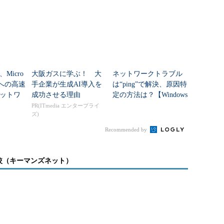
Micro
大阪ガスに学ぶ！ 大
ネットワークトラブル
omへの高速
手企業が生成AI導入を
は“ping”で解決、原因特
ットワ
成功させる理由
定の方法は？【Windows
10／11】 大切なのは
PR(ITmedia エンタープライ
ズ)
やはり基本
Recommended by
較（キーマンズネット）
話会議』検討のポイント
BX』製品はどれ？
手！『FAXサービス』製品一覧
ビ会議／ビデオ会議』製品比較