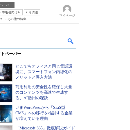
ペーパー
・中級者向けAI
その他
マイページ
ws
その他の特集
イトペーパー
どこでもオフィスと同じ電話環
境に、スマートフォン内線化の
メリットと導入方法
商用利用の安全性を確保し大量
k
のコンテンツを高速で生成す
る、AI活用の秘訣
いまWordPressから「SaaS型
CMS」への移行を検討する企業
が増えている理由
「Microsoft 365」徹底解説ガイド