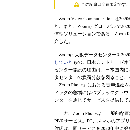
この記事は会員限定です。
Zoom Video Communicati
た。また、Zoomがグローバルで20
体型ソリューションである「Zoom f
介した。
Zoomは大阪データセンターを202
していた
もの。日本カントリーゼネ
センター開設の理由は、日本国内に
タセンターの負荷分散を図ること、そ
「Zoom Phone」における音声遅
ィックの急増にはパブリッククラウ
ンターを通じてサービスを提供して
一方、Zoom Phoneは、一般的
PBXサービス。PC、スマホのアプ
賀氏は、同サービスを2020年中に発