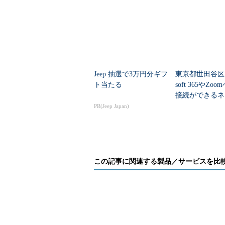
Jeep 抽選で3万円分ギフ
東京都世田谷区、
ト当たる
soft 365やZo
接続ができるネ
ークに移行
PR(Jeep Japan)
この記事に関連する製品／サービスを比
自社会議の実態に合った機能はある？『電
安定性と拡張性のバランスがとれた『IP-P
利用開始の手軽さや詳細機能が選定の決め
データ遅延やパケットロスを要確認『テレ