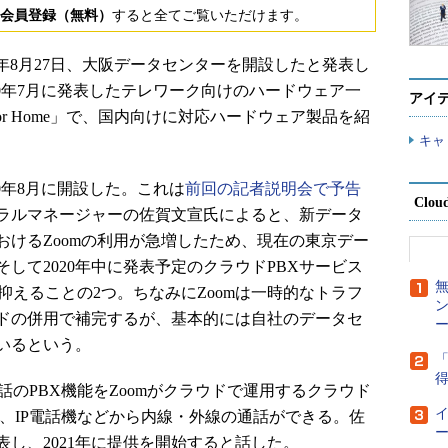
会員登録（無料）
すると全てご覧いただけます。
onsは2020年8月27日、大阪データセンターを開設したと発表し
20年7月に発表したテレワーク向けのハードウェア一
アイ
or Home」で、国内向けに対応ハードウェア製品を紹
キャ
0年8月に開設した。これは
前回の記者説明会で予告
Clou
ラルマネージャーの佐賀文宣氏によると、新データ
おけるZoomの利用が急増したため、現在の東京デー
して2020年中に発表予定のクラウドPBXサービス
延を抑えることの2つ。ちなみにZoomは一時的なトラフ
ドの併用で補完するが、基本的には自社のデータセ
ー
いるという。
「
得
な電話のPBX機能をZoomがクラウドで運用するクラウド
リ、IP電話機などから内線・外線の通話ができる。佐
ー
表し、2021年に提供を開始すると話した。