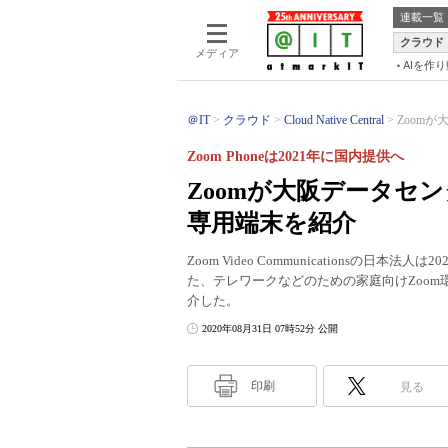
連載一覧
クラウド
メディア
AIを作
＠IT
クラウド
Cloud Native Central
Zoom
Zoom Phoneは2021年に国内提供へ
Zoomが大阪データセ
専用端末を紹介
Zoom Video Communicationsの
た、テレワークなどのための家庭向けZoom環境
介した。
2020年08月31日 07時52分 公開
印刷
見る