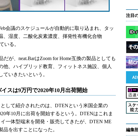
注目
Web会議のスケジュールが自動的に取り込まれ、タッ
温、湿度、二酸化炭素濃度、揮発性有機化合物
えている。
だが、neat.BarはZoom for Home互換の製品としても
の他、ハイブリッド教育、フィットネス施設、個人
していきたいという。
デバイスは9万円で2020年10月出荷開始
バイスとして紹介されたのは、DTENという米国企業の
020年10月に出荷を開始するという。DTENはこれま
プレイ一体型端末を開発・販売してきたが、DTEN ME
製品を出すことになった。
編集