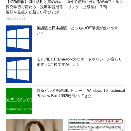
【8/25開催】CBT活用と質の高い
5分で絶対に分かるWebフィルタ
探究学習で変わる！次期学習指導
リング（上級編） (1/5)
要領を見据えた新しい学びと評価
のカタチ【オンラインイベ...
PR(COMPASS)
英語版と日本語版、どっちのOS環境が使いやす
い？
IEと.NET Frameworkのサポートポリシーが変わり
ます（1年後ですが……）
最新ビルドを詳細レビュー！ Windows 10 Technical
Preview Build 9926がやってきた ...