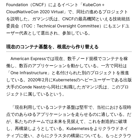
Foundation（CNCF）によるイベント「KubeCon＋
CloudNativeCon 2020 Virtual」で、同社の進めるプロジェクト
を説明した。ガマンジ氏は、CNCFの最高機関といえる技術統括
委員会（TOC：Technical Oversight Committee）にもエンドユ
ーザー代表として選出され、参加している。
現在のコンテナ基盤を、根底から作り替える
American Expressでは現在、数千ノード規模でコンテナを稼
働し、数百のアプリケーションを動かしている。一方で同社は
「One Infrastructure」と名付けられた別のプロジェクトを推進
している。2020年2月にKubernetesのヘビーユーザーである出版
大手のConde Nastから同社に転職したガマンジ氏は、このプロ
ジェクトに属しているという。
「現在利用しているコンテナ基盤は堅牢で、当社における現時
点でのあらゆるアプリケーションを走らせるのに適している。だ
が、私たちのチームでは未来を見据えて、これを創造的に破壊
し、再構築しようとしている。Kubernetesをよりクラウドネイ
ティブに使い、さらにクラスタの構築についても、もっとクラウ