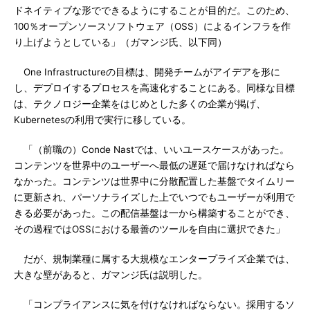
ドネイティブな形でできるようにすることが目的だ。このため、
100％オープンソースソフトウェア（OSS）によるインフラを作
り上げようとしている」（ガマンジ氏、以下同）
One Infrastructureの目標は、開発チームがアイデアを形に
し、デプロイするプロセスを高速化することにある。同様な目標
は、テクノロジー企業をはじめとした多くの企業が掲げ、
Kubernetesの利用で実行に移している。
「（前職の）Conde Nastでは、いいユースケースがあった。
コンテンツを世界中のユーザーへ最低の遅延で届けなければなら
なかった。コンテンツは世界中に分散配置した基盤でタイムリー
に更新され、パーソナライズした上でいつでもユーザーが利用で
きる必要があった。この配信基盤は一から構築することができ、
その過程ではOSSにおける最善のツールを自由に選択できた」
だが、規制業種に属する大規模なエンタープライズ企業では、
大きな壁があると、ガマンジ氏は説明した。
「コンプライアンスに気を付けなければならない。採用するソ