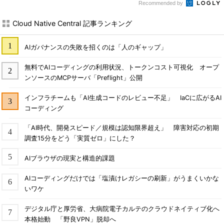
Recommended by
Cloud Native Central 記事ランキング
AIガバナンスの失敗を招くのは「人のギャップ」
無料でAIコーディングの利用状況、トークンコスト可視化 オープ
ンソースのMCPサーバ「Preflight」公開
インフラチームも「AI生成コードのレビュー不足」 IaCに広がるAI
コーディング
「AI時代、開発スピード／規模は認知限界超え」 障害対応の初期
調査15分をどう「実質ゼロ」にした？
AIブラウザの現実と構造的課題
AIコーディングだけでは「塩漬けレガシーの刷新」がうまくいかな
いワケ
デジタル庁と厚労省、大病院電子カルテのクラウドネイティブ化へ
本格始動 「野良VPN」脱却へ