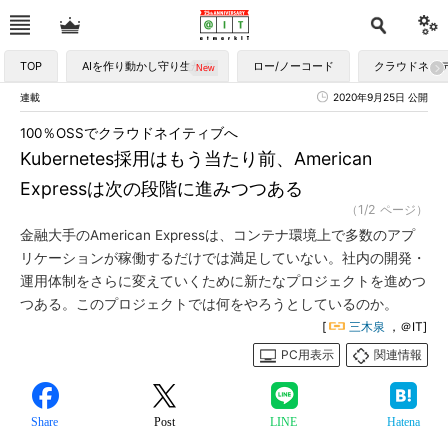
TOP
AIを作り動かし守り生かす
ロー/ノーコード
クラウドネイ
連載
2020年9月25日 公開
100％OSSでクラウドネイティブへ
Kubernetes採用はもう当たり前、American
Expressは次の段階に進みつつある
（1/2 ページ）
金融大手のAmerican Expressは、コンテナ環境上で多数のアプ
リケーションが稼働するだけでは満足していない。社内の開発・
運用体制をさらに変えていくために新たなプロジェクトを進めつ
つある。このプロジェクトでは何をやろうとしているのか。
[
三木泉
，＠IT]
PC用表示
関連情報
Share
Post
LINE
Hatena