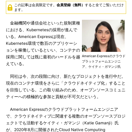
この記事は会員限定です。
会員登録（無料）
すると全てご覧いただけ
ます。
金融機関や通信会社といった規制業種
における、Kubernetesの採用が進んで
いる。American Expressは現在、
Kubernetes環境で数百のアプリケーシ
ョンを稼働しているといい、コンテナの
American Expressのクラウド
採用に関しては既に最初のハードルを越
プラットフォームエンジニ
えている。
ア、ケイティ・ガマンジ氏
同社は今、次の段階に向け、新たなプロジェクトを進行中だ。
現在のコンテナ環境をさらに「クラウドネイティブ化」すること
を目指している。この取り組みのため、オープンソースコミュニ
ティーへの積極的な参加と貢献が不可欠だという。
American Expressのクラウドプラットフォームエンジニア
で、クラウドネイティブに関連する複数のオープンソースプロジ
ェクトでも活動するケイティ・ガマンジ（Katie Gamanji）氏
が、2020年8月に開催されたCloud Native Computing