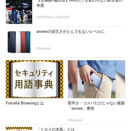
【見城徹×藤田晋】AI時代でも変わらない経営者の
本質
PR(FINCHI on GOETHE)
arrowsの頑丈さがとんでもないレベルに
PR(arrows)
Forceful Browsingとは
堅牢さ・コスパだけじゃない最新
「arrows」事情
PR(arrows)
「トロイの木馬」とは