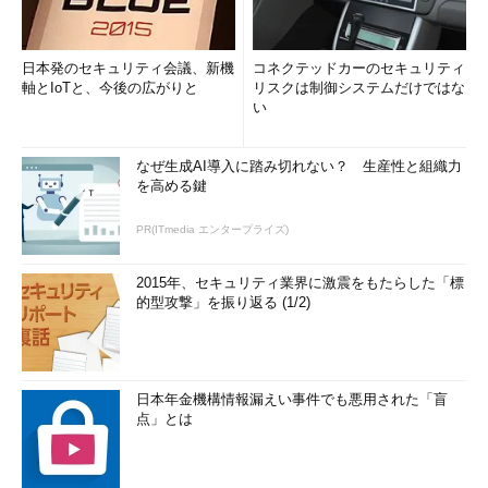
日本発のセキュリティ会議、新機
コネクテッドカーのセキュリティ
軸とIoTと、今後の広がりと
リスクは制御システムだけではな
い
なぜ生成AI導入に踏み切れない？ 生産性と組織力
を高める鍵
PR(ITmedia エンタープライズ)
2015年、セキュリティ業界に激震をもたらした「標
的型攻撃」を振り返る (1/2)
日本年金機構情報漏えい事件でも悪用された「盲
点」とは