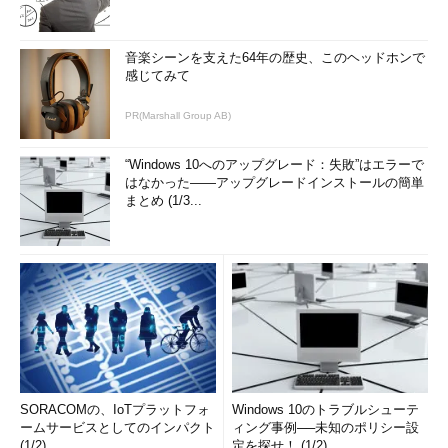
音楽シーンを支えた64年の歴史、このヘッドホンで
感じてみて
PR(Marshall Group AB)
“Windows 10へのアップグレード：失敗”はエラーで
はなかった――アップグレードインストールの簡単
まとめ (1/3...
SORACOMの、IoTプラットフォ
Windows 10のトラブルシューテ
ームサービスとしてのインパクト
ィング事例──未知のポリシー設
(1/2)
定を探せ！ (1/2)