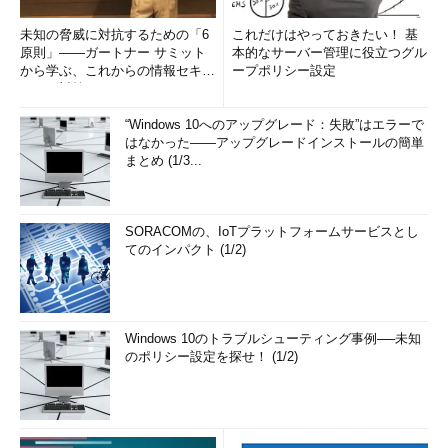
未知の脅威に対抗するための「6
これだけはやっておきたい！ 基
原則」――ガートナー サミット
本的なサーバー管理に役立つグル
から学ぶ、これからの情報セキュ
ープポリシー設定
リティ対策
“Windows 10へのアップグレード：失敗”はエラーで
はなかった――アップグレードインストールの簡単
まとめ (1/3...
SORACOMの、IoTプラットフォームサービスとし
てのインパクト (1/2)
Windows 10のトラブルシューティング事例──未知
のポリシー設定を探せ！ (1/2)