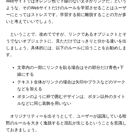
Webサイトではオレンジ色で下線のない文字がリンクだ」という
ような、そのWebサイトだけのルールを学習させることはユーザ
ーにとってはストレスです。学習する前に離脱することの方が多
いと考えていいでしょう。
ということで、改めてですが、リンクであるオブジェクトとそ
うでないオブジェクトに、見ただけではっきりと分かる違いを出
しましょう。具体的には、以下のルールに沿うことをお勧めしま
す。
文章内の一部にリンクを貼る場合はその部分だけ青色+下
線にする
テキスト全体がリンクの場合は矢印やプラスなどのマーク
などを加える
ボタンのように枠で囲むデザインは、ボタン以外のタイト
ルなどに同じ装飾を用いない
オリジナリティーを出そうとして、ユーザーが認識している暗
黙のルールを大きく逸脱すると混乱が生じるということを意識し
ておきましょう。