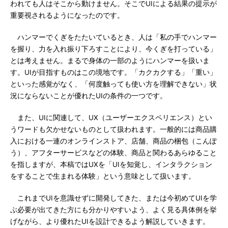
われても人はそこから動けません。そこでUIによる結果の提示が
重要視されるようになったのです。
ハンマーでくぎをたたいているとき、人は「私の手でハンマー
を握り、力を入れ振り下ろすことにより、今くぎを打っている」
とは考えません。まるで身体の一部のようにハンマーを扱いま
す。UIが目指すものはこの境地です。「カクカクする」「重い」
といった感覚がなく、「何度触っても使い方を理解できない」状
況にならないことが優れたUIの条件の一つです。
また、UIに関連して、UX（ユーザーエクスペリエンス）とい
うワードも欠かせないものとして扱われます。一般的には商品購
入における一連のオンラインストア、店舗、商品の梱包（こんぽ
う）、アフターサービスなどの体験、商品と関わるあらゆること
を指しますが、本稿ではUXを「UIを知覚し、インタラクション
をすることで生まれる体験」という意味として扱います。
これまでUIを意識せずに開発してきた、または今初めてUIを学
ぶ必要が出てきた方にも分かりやすいよう、よく見る具体例を挙
げながら、より優れたUIを設計できるよう解説していきます。