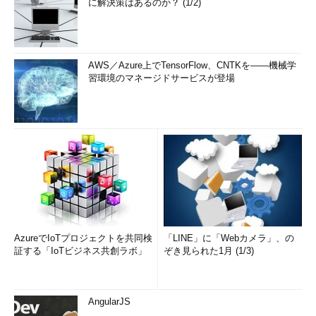
に解決策はあるのか？ (1/2)
AWS／Azure上でTensorFlow、CNTKを――機械学
習環境のマネージドサービスが登場
AzureでIoTプロジェクトを共同検
「LINE」に「Webカメラ」、の
証する「IoTビジネス共創ラボ」
ぞき見られた1月 (1/3)
AngularJS