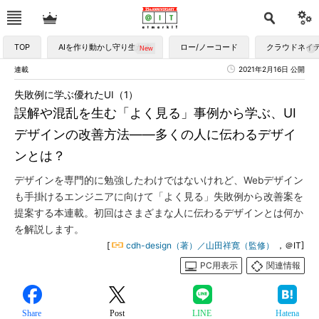
TOP
AIを作り動かし守り生かす
ロー/ノーコード
クラウドネイ
連載
2021年2月16日 公開
失敗例に学ぶ優れたUI（1）
誤解や混乱を生む「よく見る」事例から学ぶ、UI
デザインの改善方法――多くの人に伝わるデザイ
ンとは？
デザインを専門的に勉強したわけではないけれど、Webデザイン
も手掛けるエンジニアに向けて「よく見る」失敗例から改善案を
提案する本連載。初回はさまざまな人に伝わるデザインとは何か
を解説します。
[
cdh-design（著）／山田祥寛（監修）
，＠IT]
PC用表示
関連情報
Share
Post
LINE
Hatena