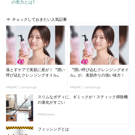
の実力とは?
チェックしておきたい人気記事
落とすケアで美肌に差が！〝潤い
〝潤い呼び込むクレンジングオイ
呼び込むクレンジングオイル〟
ル〟が、美肌作りの強い味方！
PR(DHC｜CanCam.jp)
PR(DHC｜CanCam.jp)
スリムなボディに、ギミックが！スティック掃除機
の進化がすごい
PR(Dreame)
フィッシングとは