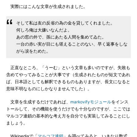
実際にはこんな文章が生成されました。
そして私は友の反省の為の金を貸してくれました。
何しろ俺は大嫌いなんだよ。
あの窓の外で、孫にあたる人間を集めてゐた。
一台の赤い実が目にも堪えることのない、早く返事をしな
がら涙をためた。
正直なところ、「うーむ」という文章も多いのですが、失敗も
含めてやってみることが大事です（生成されたものが短文であれ
ば、日本語としても解釈できるものもありますが、長文になると
意味不明なものにしかなりませんでした）。
文章を生成するだけであれば、
markovifyモジュール
をインス
トールして、その機能を使うだけでも十分なのですが、ここでは
マルコフ連鎖の基本的な考え方を自分でも実装してみることにし
ましょう。
Wikipediaで「
マルコフ連鎖
」を調べてみると、いきなり数式