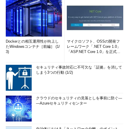
Dockerとの相互運用性が向上し
マイクロソフト、OSSの開発フ
たWindowsコンテナ［前編］ (1/
レームワーク「.NET Core 1.0」
3)
「ASP.NET Core 1.0」を正式リ
リー...
セキュリティ事故対応に不可欠な「証拠」を消して
しまう3つの行動 (1/2)
クラウドのセキュリティの見落としを事前に防ぐ―
―Azureセキュリティセンター
自治体における「ネットワーク分離」のポイント