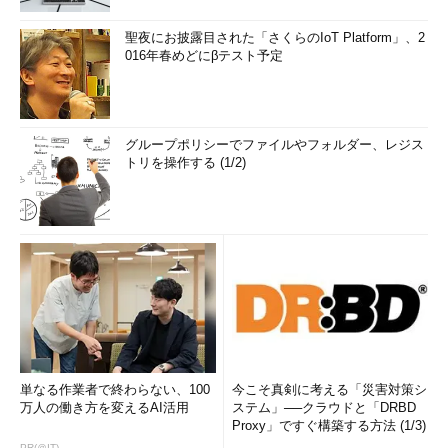
聖夜にお披露目された「さくらのIoT Platform」、2
016年春めどにβテスト予定
グループポリシーでファイルやフォルダー、レジス
トリを操作する (1/2)
単なる作業者で終わらない、100
今こそ真剣に考える「災害対策シ
万人の働き方を変えるAI活用
ステム」──クラウドと「DRBD
Proxy」ですぐ構築する方法 (1/3)
PR(＠IT)