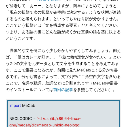
が登場して「あーー」となりますが、簡単にまとめてしまうと、
「現在の状態で次の状態が確率的に決定する」ような状態が連続
するものと考えられます。といってもやはり訳が分かりません。
ここでいう状態とは「文を構成する要素」だと考えてください。
つまり、ある語の後にどんな語が続くかは直前の語を基に決まる
ということです。
具体的な文を例にもう少し分かりやすくしてみましょう。例え
ば、「僕はカレーが好き。」「彼は焼肉定食が食べたい。」とい
う2つの文章を元データとして文章を生成することを考えてみま
す。ここで重要になるのが、前回に見たMeCabによる分かち書
きです。分かち書きによって、文字列中に半角空白文字を含める
ことで、名詞や動詞、助詞などに分割されます（MeCabや辞書
のインストールについては
前回の記事
を参照してください）。
import
MeCab
NEOLOGDIC =
'-d /usr/lib/x86_64-linux-
gnu/mecab/dic/mecab-unidic-neologd'