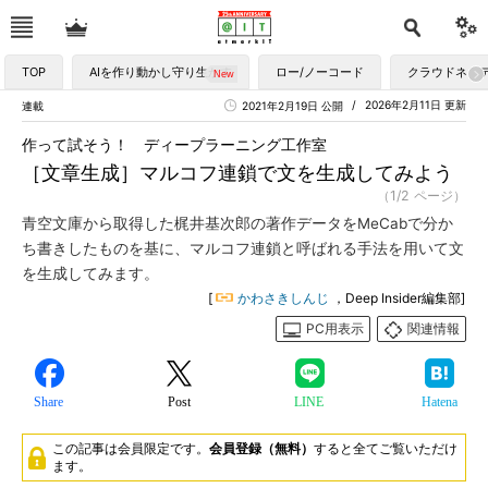
TOP
AIを作り動かし守り生かす
ロー/ノーコード
クラウドネイ
2026年2月11日 更新
連載
2021年2月19日 公開
作って試そう！ ディープラーニング工作室
［文章生成］マルコフ連鎖で文を生成してみよう
（1/2 ページ）
青空文庫から取得した梶井基次郎の著作データをMeCabで分か
ち書きしたものを基に、マルコフ連鎖と呼ばれる手法を用いて文
を生成してみます。
[
かわさきしんじ
，Deep Insider編集部]
PC用表示
関連情報
Share
Post
LINE
Hatena
この記事は会員限定です。
会員登録（無料）
すると全てご覧いただけ
ます。