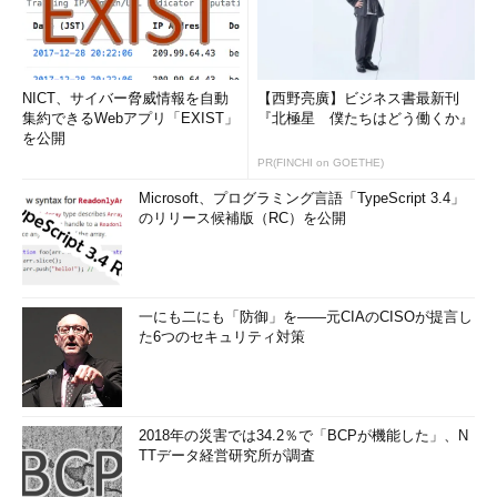
NICT、サイバー脅威情報を自動
【西野亮廣】ビジネス書最新刊
集約できるWebアプリ「EXIST」
『北極星 僕たちはどう働くか』
を公開
PR(FINCHI on GOETHE)
Microsoft、プログラミング言語「TypeScript 3.4」
のリリース候補版（RC）を公開
一にも二にも「防御」を――元CIAのCISOが提言し
た6つのセキュリティ対策
2018年の災害では34.2％で「BCPが機能した」、N
TTデータ経営研究所が調査