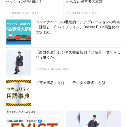
セッションが話題に！
わらない経営者の本質
PR(FINCHI on GOETHE)
PR(FINCHI on GOETHE)
コンテナベースの継続的インテグレーションの利点
／課題と、CIパイプライン、Docker Build高速化の
コツ (1/2...
【西野亮廣】ビジネス書最新刊『北極星 僕たちは
どう働くか』
PR(FINCHI on GOETHE)
「電子署名」とは、「デジタル署名」とは