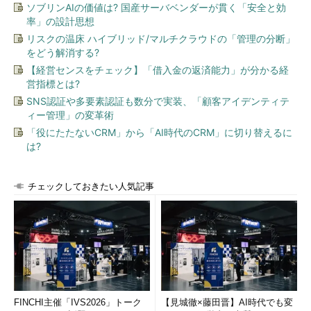
ソブリンAIの価値は? 国産サーバベンダーが貫く「安全と効
率」の設計思想
リスクの温床 ハイブリッド/マルチクラウドの「管理の分断」
をどう解消する?
【経営センスをチェック】「借入金の返済能力」が分かる経
営指標とは?
SNS認証や多要素認証も数分で実装、「顧客アイデンティテ
ィー管理」の変革術
「役にたたないCRM」から「AI時代のCRM」に切り替えるに
は?
チェックしておきたい人気記事
FINCHI主催「IVS2026」トーク
【見城徹×藤田晋】AI時代でも変