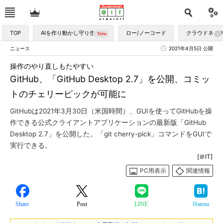
TOP
AIを作り動かし守り生かす
ロー/ノーコード
クラウドネイ
ニュース
2021年4月5日 公開
操作のやり直しもたやすい
GitHub、「GitHub Desktop 2.7」を公開、コミッ
トのチェリーピックが可能に
GitHubは2021年3月30日（米国時間）、GUIを使ってGitHubを操
作できる公式クライアントアプリケーションの最新版「GitHub
Desktop 2.7」を公開した。「git cherry-pick」コマンドをGUIで
実行できる。
[＠IT]
PC用表示
関連情報
Share
Post
LINE
Hatena