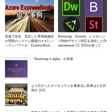
高速で安全、安定した専用線接続
Bootstrap、Emmet、レスポンシ
が理想のシステム構築のカギに―
ブWebデザイン対応を強化したDr
―マンパワーが「ExpressRout
eamweaver CC 2015を使って
e」を導入した理由
み...
「Bootstrap 4 alpha」が登場
より広がったカリキュラムを通過点に若者は上を目
指す (1/2)