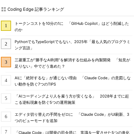
Coding Edge 記事ランキング
トークンコストを10分の1に 「GitHub Copilot」はどう削減した
のか
PythonでもTypeScriptでもない、2025年「最も人気のプログラミ
ング言語」
三菱重工が“勝手なAI利用”を解消する仕組みを内製開発 「知見が
足りない」中でどう進めた？
AIに「絶対するな」が通じない理由 「Claude Code」の意図しな
い動作を防ぐ7つのTIPS
「AIコーディングより人を雇う方が安くなる」 2028年までに起
こる逆転現象を防ぐ5つの運用施策
エディタ切り替えの手間をゼロに 「Claude Code」がUI刷新、3
つのビューモードを追加
「Claude Code」は開発の司令塔に 常識を一変させた5つの進化