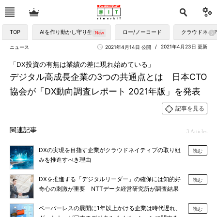
TOP
AIを作り動かし守り生かす
ロー/ノーコード
クラウドネイ
2021年4月23日 更新
ニュース
2021年4月14日 公開
「DX投資の有無は業績の差に現れ始めている」
デジタル高成長企業の3つの共通点とは 日本CTO
協会が「DX動向調査レポート 2021年版」を発表
記事を見る
関連記事
3 Articles
DXの実現を目指す企業がクラウドネイティブの取り組
読む
みを推進すべき理由
DXを推進する「デジタルリーダー」の確保には知的好
読む
奇心の刺激が重要 NTTデータ経営研究所が調査結果
を発表
ペーパーレスの展開に1年以上かける企業は時代遅れ、
読む