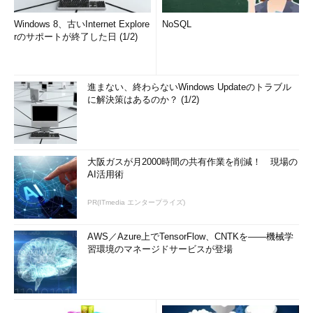
Windows 8、古いInternet Explore
NoSQL
rのサポートが終了した日 (1/2)
進まない、終わらないWindows Updateのトラブル
に解決策はあるのか？ (1/2)
大阪ガスが月2000時間の共有作業を削減！ 現場の
AI活用術
PR(ITmedia エンタープライズ)
AWS／Azure上でTensorFlow、CNTKを――機械学
習環境のマネージドサービスが登場