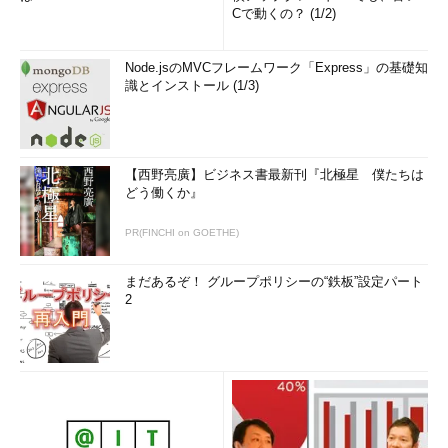
Cで動くの？ (1/2)
Node.jsのMVCフレームワーク「Express」の基礎知
識とインストール (1/3)
【西野亮廣】ビジネス書最新刊『北極星 僕たちは
どう働くか』
PR(FINCHI on GOETHE)
まだあるぞ！ グループポリシーの“鉄板”設定パート
2