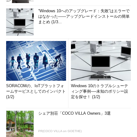
“Windows 10へのアップグレード：失敗”はエラーで
はなかった――アップグレードインストールの簡単
まとめ (1/3...
SORACOMの、IoTプラットフォ
Windows 10のトラブルシューテ
ームサービスとしてのインパクト
ィング事例──未知のポリシー設
(1/2)
定を探せ！ (1/2)
シェア別荘「COCO VILLA Owners」3選
PR(COCO VILLA on GOETHE)