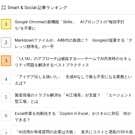
Smart & Social 記事ランキング
Google Chromeの新機能「Skills」 AIプロンプトの“毎回手打
ち”を不要に
Markdownファイルが、AI時代の負債に？ Googleが提案する「ナ
レッジ標準化」の一手
「1人1AI」のアプローチは破綻する――チームでAI共有時のセキュ
リティ問題を解決するベストプラクティス
「アイデア出しを抜いた」 生成AIなしで最も不安になる業務とい
えば？
製造現場のトラブル解消を「AI工場長」が支援？ 「エージェント
型工場」とは
Excel作業を自動化する「Copilot in Excel」がスキルに対応 何が
できる？
「AI活用が単発質問の企業は大敗」 楽天にコストと遅延の30％低