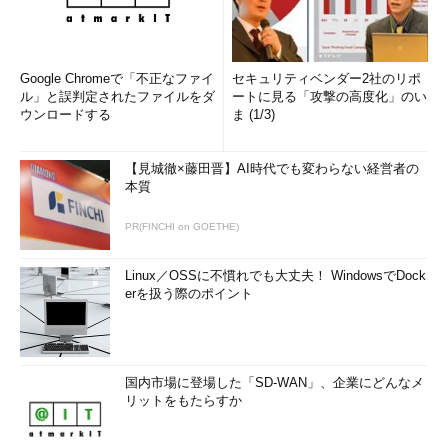
Google Chromeで「不正なファイ
セキュリティベンダー2社のリポ
ル」と誤判定されたファイルをダ
ートに見る「攻撃の高度化」のい
ウンロードする
ま (1/3)
【見城徹×藤田晋】AI時代でも変わらない経営者の
本質
PR(FINCHI on GOETHE)
Linux／OSSに不慣れでも大丈夫！ WindowsでDock
erを扱う際のポイント
国内市場に登場した「SD-WAN」、企業にどんなメ
リットをもたらすか