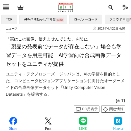
TOP
AIを作り動かし守り生かす
ロー/ノーコード
クラウドネイ
ニュース
2021年4月22日 公開
「実はこの画像、使えませんでした」を防止
「製品の発表前でデータが存在しない」場合も学
習データを用意可能 AI学習向け合成画像データ
セットをユニティが提供
ユニティ・テクノロジーズ・ジャパンは、AIの学習を目的とし
た、コンピュータビジョンアプリケーションに向けたオーダーメ
イドの合成画像データセット「Unity Computer Vision
Datasets」を提供する。
[＠IT]
PC用表示
関連情報
Share
Post
LINE
Hatena