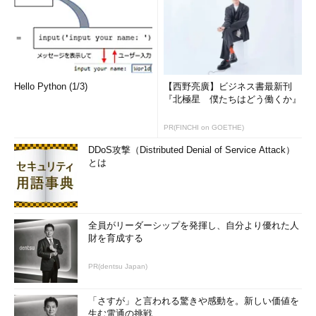
Hello Python (1/3)
【西野亮廣】ビジネス書最新刊
『北極星 僕たちはどう働くか』
PR(FINCHI on GOETHE)
DDoS攻撃（Distributed Denial of Service Attack）
とは
全員がリーダーシップを発揮し、自分より優れた人
財を育成する
PR(dentsu Japan)
「さすが」と言われる驚きや感動を。新しい価値を
生む電通の挑戦