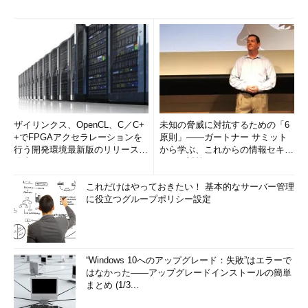
ザイリンクス、OpenCL、C／C+
未知の脅威に対抗するための「6
+でFPGAアクセラレーションを
原則」――ガートナー サミット
行う開発環境最新版のリリースを
から学ぶ、これからの情報セキュ
発表
リティ対策
これだけはやっておきたい！ 基本的なサーバー管理
に役立つグループポリシー設定
“Windows 10へのアップグレード：失敗”はエラーで
はなかった――アップグレードインストールの簡単
まとめ (1/3...