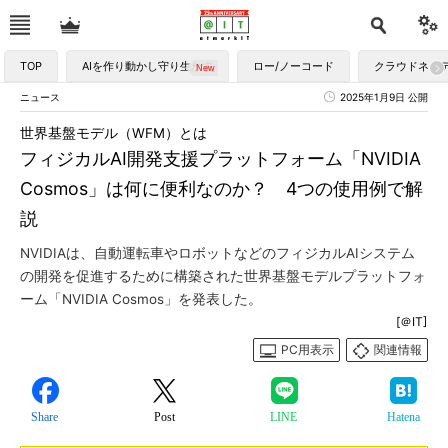
TOP
AIを作り動かし守り生かす
ロー/ノーコード
クラウドネイ
ニュース
2025年1月9日 公開
世界基盤モデル（WFM）とは
フィジカルAI開発支援プラットフォーム「NVIDIA
Cosmos」は何に便利なのか？ 4つの使用例で解
説
NVIDIAは、自動運転車やロボットなどのフィジカルAIシステム
の開発を促進するために構築された世界基盤モデルプラットフォ
ーム「NVIDIA Cosmos」を発表した。
[＠IT]
PC用表示
関連情報
Share
Post
LINE
Hatena