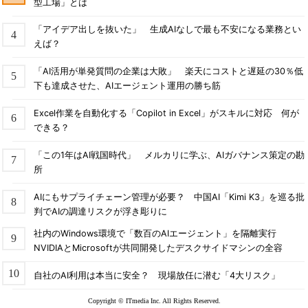
型工場」とは
「アイデア出しを抜いた」 生成AIなしで最も不安になる業務とい
えば？
「AI活用が単発質問の企業は大敗」 楽天にコストと遅延の30％低
下も達成させた、AIエージェント運用の勝ち筋
Excel作業を自動化する「Copilot in Excel」がスキルに対応 何が
できる？
「この1年はAI戦国時代」 メルカリに学ぶ、AIガバナンス策定の勘
所
AIにもサプライチェーン管理が必要？ 中国AI「Kimi K3」を巡る批
判でAIの調達リスクが浮き彫りに
社内のWindows環境で「数百のAIエージェント」を隔離実行
NVIDIAとMicrosoftが共同開発したデスクサイドマシンの全容
自社のAI利用は本当に安全？ 現場放任に潜む「4大リスク」
Copyright © ITmedia Inc. All Rights Reserved.