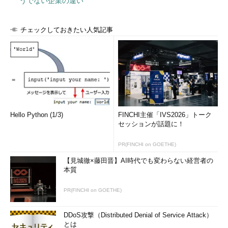
うでない企業の違い
チェックしておきたい人気記事
Hello Python (1/3)
FINCHI主催「IVS2026」トーク
セッションが話題に！
PR(FINCHI on GOETHE)
【見城徹×藤田晋】AI時代でも変わらない経営者の
本質
PR(FINCHI on GOETHE)
DDoS攻撃（Distributed Denial of Service Attack）
とは