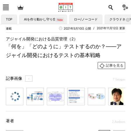
TOP
AIを作り動かし守り生かす
ロー/ノーコード
クラウドネイ
2021年11月12日 更新
連載
2021年5月10日 公開
アジャイル開発における品質管理（2）
「何を」「どのように」テストするのか？――ア
ジャイル開発におけるテストの基本戦略
記事を見る
記事画像
＋
7 Images
1
2
3
4
5
6
7
著者
2 Authors