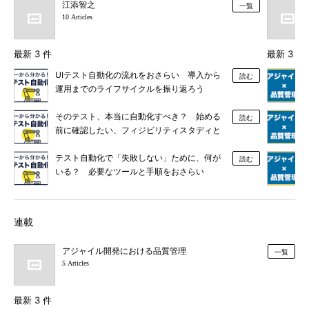
江添智之
一覧
10 Articles
最新 3 件
最新 3 件
UIテスト自動化の流れをおさらい 導入から
読む
運用までのライフサイクルを振り返ろう
そのテスト、本当に自動化すべき？ 始める
読む
前に確認したい、フィジビリティスタディと
は
テスト自動化で「失敗しない」ために、何が
読む
いる？ 必要なツールと手順をおさらい
連載
アジャイル開発における品質管理
一覧
5 Articles
最新 3 件