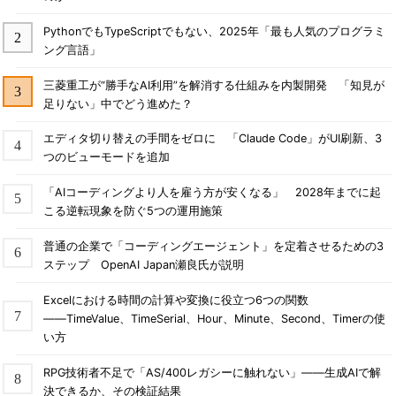
PythonでもTypeScriptでもない、2025年「最も人気のプログラミ
ング言語」
三菱重工が“勝手なAI利用”を解消する仕組みを内製開発 「知見が
足りない」中でどう進めた？
エディタ切り替えの手間をゼロに 「Claude Code」がUI刷新、3
つのビューモードを追加
「AIコーディングより人を雇う方が安くなる」 2028年までに起
こる逆転現象を防ぐ5つの運用施策
普通の企業で「コーディングエージェント」を定着させるための3
ステップ OpenAI Japan瀬良氏が説明
Excelにおける時間の計算や変換に役立つ6つの関数
――TimeValue、TimeSerial、Hour、Minute、Second、Timerの使
い方
RPG技術者不足で「AS/400レガシーに触れない」――生成AIで解
決できるか、その検証結果