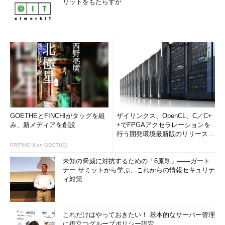
リットをもたらすか
オープンさを促進し、透明性を実現することで信頼が築かれ
る。これにより、チームメンバーがリスクを取り、ミスを認め、
頼り合い、共に成長することが可能になる。
チームと仕事するときは、理解と共感を大事にする。ただ
し、進捗（しんちょく）よりも礼儀正しさを重視してはな
らない
リモートワーク契約に抵触する行為については異議を申し
立て、潜在的な問題については、時間とともに不満が高ま
GOETHEとFINCHIがタッグを組
らないよう早期に注意を喚起する
ザイリンクス、OpenCL、C／C+
み、新メディアを創設
+でFPGAアクセラレーションを
オープンなコミュニケーションをする。リモートワーク時
行う開発環境最新版のリリースを
には、過剰なコミュニケーションというものは存在しな
発表
PR(FINCHI on GOETHE)
い。チームの電子メールでは「全員に返信」機能を使い、
未知の脅威に対抗するための「6原則」――ガート
コラボレーションツールでは質問を投げ掛け、誰でも貢献
ナー サミットから学ぶ、これからの情報セキュリテ
できるようにする
ィ対策
リモート時には、実際の顧客による作業を引き続き検証する必
要もある。アジャイルチームが迅速に意思決定を下し、適切な機
これだけはやっておきたい！ 基本的なサーバー管理
能に集中できるようにするには、迅速なフィードバックが不可欠
に役立つグループポリシー設定