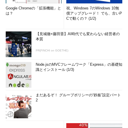
Google Chromeの「拡張機能」と
祝、Windows 7のWindows 10無
は？
償アップグレード！ でも、古いP
Cで動くの？ (1/2)
【見城徹×藤田晋】AI時代でも変わらない経営者の
本質
PR(FINCHI on GOETHE)
Node.jsのMVCフレームワーク「Express」の基礎知
識とインストール (1/3)
（出所：Gartner）
顧客中心から顧客に寄り添う
まだあるぞ！ グループポリシーの“鉄板”設定パート
2
私たちは、仕事をする理由がエンドユーザーのために問題を解
決することであることを忘れる場合がある。リモートで働くと、
プロダクトチームとチームがサポートする人々とを隔てる障壁が
増えてしまう。