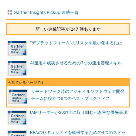
ンフラがないまま、リモートワークチームに突然移行したことが
原因だ。
Gartner Insights Pickup 連載一覧
リモートアジャイルソフトウェアチームは、次の課題に取り組
新しい連載記事が 247 件あります
む必要がある。
この厄介な傾向をどう解決するか
“デプラットフォーム”のリスクを最小化するには
完全なリモートのアジャイルチームをどうサポートするか
既存のアジリティを使って、新しい状況を受け入れ成功に
AI運用を成功させるための3つの運用管理スキル
つなげるにはどうすればいいのか
生産的なリモートワーク環境の構築
効果的かつ効率的なリモートワークチームを作るための、6つ
リモートワーク時のアジャイルソフトウェア開発
のベストプラクティスがある。それは次の通りだ。
チームに役立つ6つのベストプラクティス
状況をレビューする
IAMリーダーが2021年に取り組むべき主な優先事項
チームとしてエンゲージメントを保つ
勢いを維持する
RPAのセキュリティを確保するための4つのステッ
オープンさを促進する