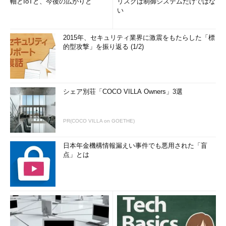
軸とIoTと、今後の広がりと
リスクは制御システムだけではな
い
完全にクラウドでホストされた開発環境は、コーディング、ビ
ルド、テスト、デバッグ機能を提供する。既に、クラウドホスト
型開発環境に移行したチームは、リモートワークへの移行の価値
2015年、セキュリティ業界に激震をもたらした「標
を実現している。
的型攻撃」を振り返る (1/2)
ただし、ツール導入を急ぐあまり、チームのニーズに合うと思
われた最初のツールを購入することは避ける。アーキテクチャグ
ループやツールグループと協力し、コラボレーティブ開発が可能
シェア別荘「COCO VILLA Owners」3選
なクラウドベースの開発環境を試用した上で採用する。
PR(COCO VILLA on GOETHE)
インフラチームと協力し、どのサービスを、パブリッククラウ
ド、ハイブリッドクラウド、プライベートクラウドに移行できる
日本年金機構情報漏えい事件でも悪用された「盲
かを把握することも重要だ。こうした移行によって、チームの仕
点」とは
事のやり方がどのように変わるのかも検討しておくべきだ。
6．リモートチームプラクティスを発展させる
リモートチームプラクティスを発展させる必要もある。
アジャイルプロセスは、経験的プロセスの3つの柱（透明性、