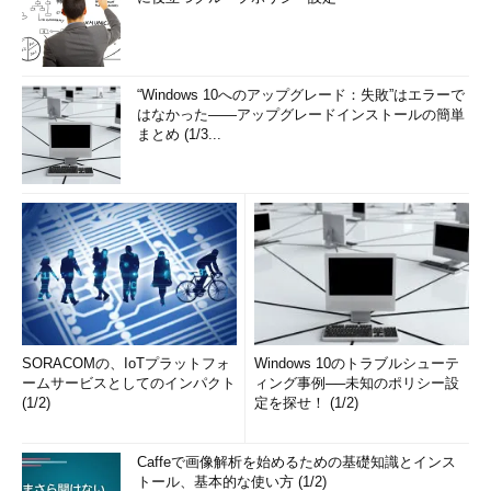
だ。
対面でユーザーにテストしてもらうのが困難なため、同じ結果
が得られるテクノロジーソリューションに頼らなければならな
“Windows 10へのアップグレード：失敗”はエラーで
い。「Zoom」や「Webex」によるビデオ会議、「Typeform」や
はなかった――アップグレードインストールの簡単
まとめ (1/3...
「SurveyMonkey」による調査、「UserTesting.com」や
「UsabilityHub」によるユーザビリティテストは、いずれも迅速
なフィードバックを得る方法になる。
リモートチームの全員がユーザーテストに関わることで理解を
共有し、より良いプロダクトエクスペリエンスを実現する。
5．リモートチームが効果を発揮するためのテクノロジーを活用
する
SORACOMの、IoTプラットフォ
Windows 10のトラブルシューテ
リモートチームワークが効果を発揮するには、リモートテクノ
ームサービスとしてのインパクト
ィング事例──未知のポリシー設
ロジーのツールをうまく使い分け、さまざまなオープンチャネル
(1/2)
定を探せ！ (1/2)
を通じ、メンバー間で緊密なコラボレーションを実現する必要が
ある。
Caffeで画像解析を始めるための基礎知識とインス
トール、基本的な使い方 (1/2)