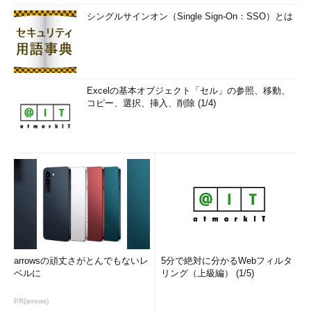
よくある。リモートワーク時はこうした障壁がより厄介になる。
シングルサインオン（Single Sign-On：SSO）とは
文化先行型の企業は、将来目指す文化のビジョンに基づいて設立
されている。ここではリモートワーク文化を向上させる幾つかの
方法を以下に示す。
Gartnerの、文化を多角的に捉える枠組みである“文化プリ
Excelの基本オブジェクト「セル」の参照、移動、
ズム”の5つの側面について、組織の文化を再評価する
コピー、選択、挿入、削除 (1/4)
・目的：なぜ行動を起こすのか
・ルール：何が期待されているか、許容されているか
・帰属意識：他者との関係の中で自分をどのように認識する
か
・安全性：互いの成功をどのように支援するか
・基準：何に価値を置いて注意を払うか
自社の価値を評価し、価値に沿って行動するための短いチ
ームワークショップを推進する
arrowsの頑丈さがとんでもないレ
5分で絶対に分かるWebフィルタ
自分が見たい行動を取る。文化は、何を話すか、何をする
ベルに
リング（上級編） (1/5)
かだ
PR(arrows)
行動のガイドラインや基準となる、価値とチーム憲章につ