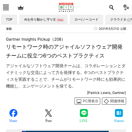
TOP
AIを作り動かし守り生かす
ロー/ノーコード
クラウドネイ
連載
2021年5月21日 公開
Gartner Insights Pickup（208）
リモートワーク時のアジャイルソフトウェア開発
チームに役立つ6つのベストプラクティス
アジャイルなソフトウェア開発チームは、コラボレーションとダ
イナミックな交流によって力を発揮する。6つのベストプラクテ
ィスを実践することで、チームがリモートワーク時にも効果的に
機能し、エンゲージメントを保てる。
[Patrick Lewis, Gartner]
PC用表示
関連情報
Share
Post
LINE
Hatena