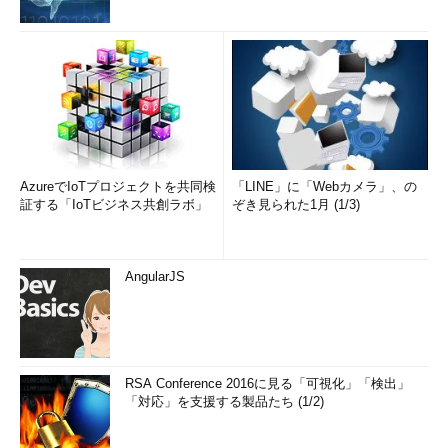
チームの業務改善に貢献してきた実績がある。
リモートワークとワークモデルは今後どうなる？
組織がパンデミック前の姿に戻ることはないだろう。COVID-
19は皮肉にも、デジタルトランスフォーメーション推進の今世紀
最大の原動力となっている。
AzureでIoTプロジェクトを共同検
「LINE」に「Webカメラ」、の
パンデミック後の変化を予想するときは、人やプロセス、テク
証する「IoTビジネス共創ラボ」
ぞき見られた1月 (1/3)
ノロジー、プロダクトのニーズを考慮する。今は多くの人が、必
要に迫られてリモートワークを行っているが、近いうちにこの状
況は変わり、在宅勤務者とオフィス出勤者が緊密なコラボレーシ
AngularJS
ョンをする、もっと複雑なハイブリッドモデルに移行するだろ
う。
私たちはこのダイナミックな状況を定期的にレビューし、得ら
れる機会を最大限に活用しなければならない。起点は常にチーム
RSA Conference 2016に見る「可視化」「検出」
の面々だ。チームメンバーと定期的に話し、つながりを築き、必
「対応」を支援する製品たち (1/2)
要なことは何でもサポートする。そして次のことに取り組んでい
く。