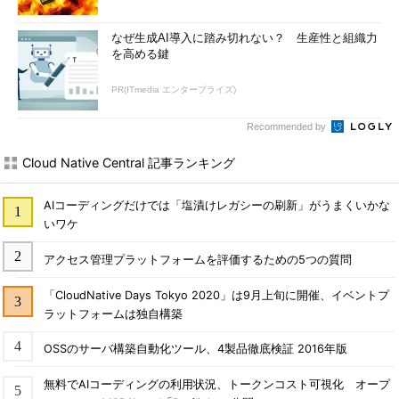
プロセスをレビューする
なぜ生成AI導入に踏み切れない？ 生産性と組織力
を高める鍵
リモートワークを阻害している箇所を探し、協力してその課題
を解決する。
PR(ITmedia エンタープライズ)
テクノロジーニーズを再評価する
Recommended by
Cloud Native Central 記事ランキング
リモートワークを成功させるために他に何が必要かを理解し、
使用中のリモートテクノロジーを評価して、時間と費用を適切に
AIコーディングだけでは「塩漬けレガシーの刷新」がうまくいかな
投入するようにする。
いワケ
チームメンバーと同僚のために、目標に向けて、自ら率先
アクセス管理プラットフォームを評価するための5つの質問
して変わる
「CloudNative Days Tokyo 2020」は9月上旬に開催、イベントプ
建設的にコラボレーションをし、きめ細かなサポートを提供
ラットフォームは独自構築
し、強力なチームを作る。
OSSのサーバ構築自動化ツール、4製品徹底検証 2016年版
リモートチームプロセスは固定されているわけではないため、
機能するまで変更を加える。さらに、より良いものになるまで、
無料でAIコーディングの利用状況、トークンコスト可視化 オープ