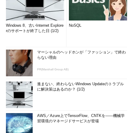
検査、適応）に基づいて構築されている。私たちはこれらを利用
して、ワークプラクティスを継続的に発展させ、顧客のために生
み出す成果を改善させていかなければならない。
Windows 8、古いInternet Explore
NoSQL
だが、これらに伴って破壊的変化が起こるとストレスがたま
rのサポートが終了した日 (1/2)
る。リモートチームとのオープンなコミュニケーションを、継続
する必要がある。スケジュールを立ててメンバーと個別に話し合
い、状況をチェックするとよい。何よりも重要なのは、自分にも
マーシャルのヘッドホンが「ファッション」で終わ
らない理由
他人にも思いやりを持つことだ。
PR(Marshall Group AB)
プロセスモダナイゼーションは、仕事の進め方の変更に対応し
ている必要がある。顧客は、あなたのプロセスやプロダクトに関
進まない、終わらないWindows Updateのトラブル
心があるのではなく、課題を解決し、仕事を処理することに関心
に解決策はあるのか？ (1/2)
がある。あなたのプロダクトは、顧客の価値に沿い、顧客が目標
を達成する最良の方法を提供すれば成功する可能性が高い。
以上の、リモートチームフレームワークにおける6つのベスト
AWS／Azure上でTensorFlow、CNTKを――機械学
プラクティスは、リモートワークを行う従業員が力を発揮し続け
習環境のマネージドサービスが登場
られるよう、支援する方法を見直すのに役立つ。このフレームワ
ークは、リモートプロダクト開発チームのサポートや、これらの