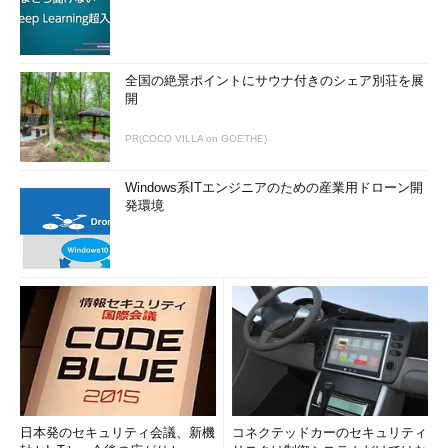
コミュニケーションとコラボレーションの良い習慣を身に付け
るのは素晴らしい出発点になる。だが、リモートチームが成功を
収めるには、仮想の共有チームスペースが必要だ。コラボレーシ
ョンツールと望ましい行動を対応付けて共通のツールセットを構
全国の絶景ポイントにサウナ付きのシェア別荘を展
築し、コミュニティー感覚を醸成し、チームのつながりによって
開
信頼を維持する。
PR(COCO VILLA on GOETHE)
リモートワークテクノロジーの把握
Windows系ITエンジニアのための産業用ドローン開
現在のツールセットで利用できる選択肢を把握する。チームの
発環境
仕事のやり方をサポートできるツールを見極めるとともに、ビデ
オ会議による対面のやりとりに優先順位を付けるとよい。テクノ
ロジーだけで問題が解決することはまれだが、テクノロジーは対
話を可能にする適切なプラットフォームを提供する。
クラウドホスト型開発への移行
クラウドホスト型開発環境に移行すれば、柔軟な共有環境が常
に利用できることから、チームのアジリティとレジリエンス（回
復力）が向上する。
日本発のセキュリティ会議、新機
コネクテッドカーのセキュリティ