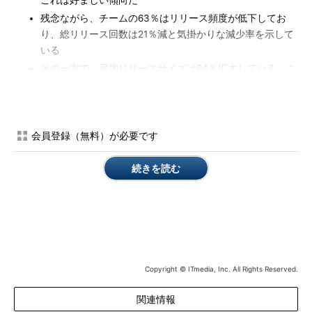
これは好ましい傾向だ
残念ながら、チームの63％はリリース頻度が低下してお
り、総リリース回数は21％減と気掛かりな減少率を示して
いる
その一方で、平均リリースサイズは64％拡大している。こ
れに伴い、リスクが上昇し、価値創出に要する時間が増え
ている
このように、新型コロナウイルス感染症（COVID-19）の世界
会員登録（無料）が必要です
的大流行（パンデミック）以前の方が、小規模なリリースが頻繁
に行われて非常に活発だった。今では、より大規模なリリースが
続きを読む
より低頻度で行われ、リスクが高くなっている。リモート化した
アジャイルチームにとって芳しくない状況だ。
しかも、サイクルタイムが45％もの大幅な増加を示してお
り、欠陥とプロダクトの問題も7％増えている。コードチャーン
（変更量）の6％の増加に示されるように、品質も低下してい
Copyright © ITmedia, Inc. All Rights Reserved.
る。
関連情報
こうしたネガティブな状況は、必要な準備やトレーニング、イ