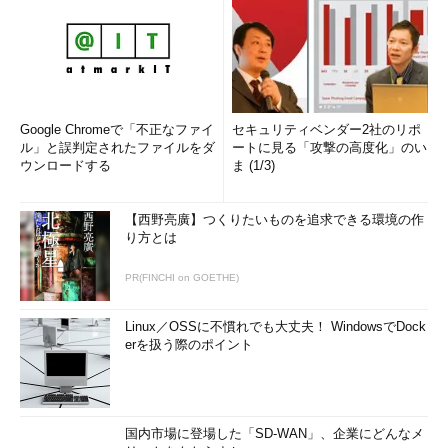
この問題に対処するには、自社のプロダクトを問題解決に利用
する人々を助けることに改めて焦点を合わせる必要がある。顧客
中心も素晴らしいアプローチだが、顧客に寄り添うことこそが成
功する道だ。顧客に近づき、顧客がどんな目標を達成しようとし
ているかを理解し、達成を支援する。
Google Chromeで「不正なファイ
セキュリティベンダー2社のリポ
ル」と誤判定されたファイルをダ
ートに見る「攻撃の高度化」のい
ジャーニーマッピングを使用して、システムが実際にどう使わ
ウンロードする
ま (1/3)
れているか、開発作業に優先順位を付けて、生み出される価値を
最大化する方法を理解する。正確な市場調査と検証を迅速に行
【西野亮廣】つくりたいものを追求できる環境の作
い、顧客がプロダクト戦略に焦点を合わせ続けられるようにする
り方とは
必要がある。
PR(FINCHI on GOETHE)
4．リモートチーム内でオープンさと透明性を促進する
Linux／OSSに不慣れでも大丈夫！ WindowsでDock
相互の理解と尊重に基づき、リモートチーム内で信頼を築く必
erを扱う際のポイント
要がある。毎週のリモートランチイベントや仮想コーヒーブレー
クによって、オープンな雰囲気を醸成する。こうした場では日常
生活について話し、共感し合い、つながりを深め、自分の意志や
考えを明確に伝える。
国内市場に登場した「SD-WAN」、企業にどんなメ