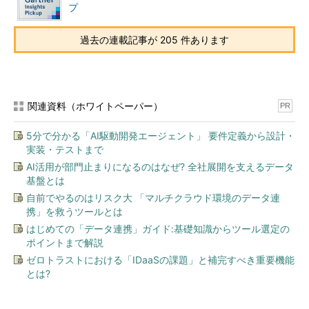
プ
テクノロジーを活用する
チームプラクティスを展開する
過去の連載記事が 205 件あります
1．状況をレビューする
まず、リモートチームの状況をレビューする。リモートワーク
環境では、チームが同じ場所で働くメリットが失われる。例え
関連資料（ホワイトペーパー）
PR
ば、常にやりとりができ、ペアを組みやすく、休憩スペースなど
で雑談を交わせることがチームワークに役立つということだ。そ
5分で分かる「AI駆動開発エージェント」 要件定義から設計・
実装・テストまで
のため、私たちは別の方法でコラボレーションに取り組む必要が
AI活用が部門止まりになるのはなぜ? 全社展開を支えるデータ
ある。幾つかの効果的なアプローチを取ることで、急にリモート
基盤とは
環境に移ったチームに指針を提供できる。
自前でやるのはリスク大 「マルチクラウド環境のデータ連
携」を救うツールとは
チームと60分のビデオ会議を開き、リモートワーク時のコ
はじめての「データ連携」ガイド:基礎知識からツール選定の
ミュニケーションとコラボレーションのやり方や、リモー
ポイントまで解説
トならではの課題を解決するようにチーム文化をどのよう
ゼロトラストにおける「IDaaSの課題」と補完すべき重要機能
に進化させるか、チームの働き方をどのように適応させる
とは?
かを説明する
プロダクトオーナーと30分のビデオ会議をし、チームがプ