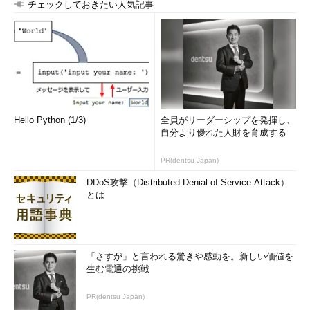
ロダクトやビジョン、戦略に沿った行動を取れるようにす
チェックしておきたい人気記事
る
こうしたビデオ会議は、チームが新しい働き方についての認識
を共有し、目的意識の向上と土台を固めるのに役立つ。
2．リモートワークチームとしてエンゲージメントを保つ
リモートワークのスキルは、身に付けるのに時間と努力が必要
Hello Python (1/3)
全員がリーダーシップを発揮し、
自分より優れた人財を育成する
だ。ビデオ会議はチームと関わる素晴らしい方法だ。だが、あな
た方はビデオ会議をしながら、カメラをオフにしたり、マイクを
PR(dentsu Japan)
ミュートにしたり、電子メールをチェックしたり、別のドキュメ
ントの作業をしたり、はたまたお茶を入れたりしたことが何回あ
DDoS攻撃（Distributed Denial of Service Attack）
とは
るだろうか。
ビデオ会議のエチケットには、次のようなシンプルなルールが
ある。
「さすが」と言われる驚きや感動を。新しい価値を
生む電通の挑戦
参加する
PR(dentsu Japan)
会議が自分にとって価値がないと思ったら、招待を辞退する。