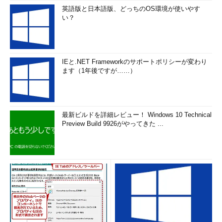
いて合意を形成する
英語版と日本語版、どっちのOS環境が使いやす
い？
日々、行動を導くこうした価値に忠実に従い、個人として
文化的リーダーシップを発揮する
3．リモートチームの勢いを維持する
IEと.NET Frameworkのサポートポリシーが変わり
ます（1年後ですが……）
開発チームは、リモートで働きながら価値を生み出し続けなけ
ればならない。そのためには、一部のプロセスを調整する必要が
あるかもしれない。スクラムチームを例に取ろう。次の図は、包
括的で信頼を築き、確実に全員の意見を聞くようにするための調
最新ビルドを詳細レビュー！ Windows 10 Technical
整を示している。
Preview Build 9926がやってきた ...