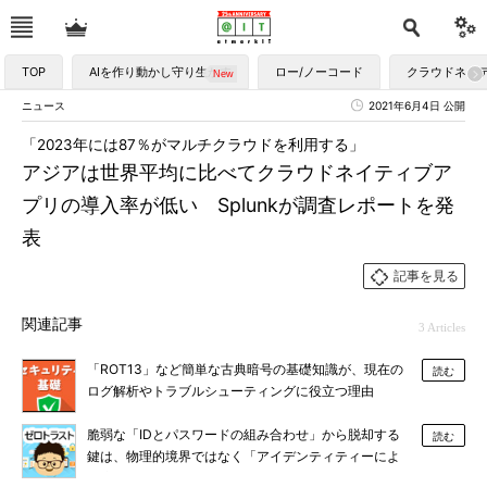
TOP
AIを作り動かし守り生かす
ロー/ノーコード
クラウドネイ
ニュース
2021年6月4日 公開
「2023年には87％がマルチクラウドを利用する」
アジアは世界平均に比べてクラウドネイティブア
プリの導入率が低い Splunkが調査レポートを発
表
記事を見る
関連記事
3 Articles
「ROT13」など簡単な古典暗号の基礎知識が、現在の
読む
ログ解析やトラブルシューティングに役立つ理由
脆弱な「IDとパスワードの組み合わせ」から脱却する
読む
鍵は、物理的境界ではなく「アイデンティティーによ
る境界」にある