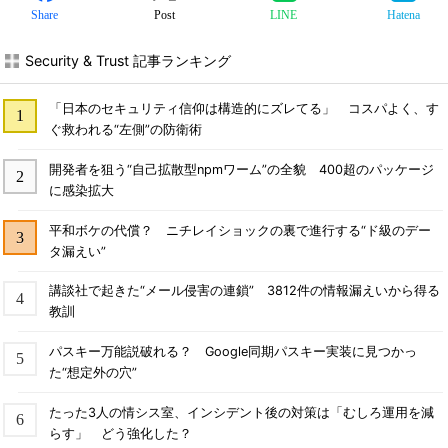
Share
Post
LINE
Hatena
Security & Trust 記事ランキング
「日本のセキュリティ信仰は構造的にズレてる」 コスパよく、す
ぐ救われる“左側”の防衛術
開発者を狙う“自己拡散型npmワーム”の全貌 400超のパッケージ
に感染拡大
平和ボケの代償？ ニチレイショックの裏で進行する“ド級のデー
タ漏えい”
講談社で起きた“メール侵害の連鎖” 3812件の情報漏えいから得る
教訓
パスキー万能説破れる？ Google同期パスキー実装に見つかっ
た“想定外の穴”
たった3人の情シス室、インシデント後の対策は「むしろ運用を減
らす」 どう強化した？