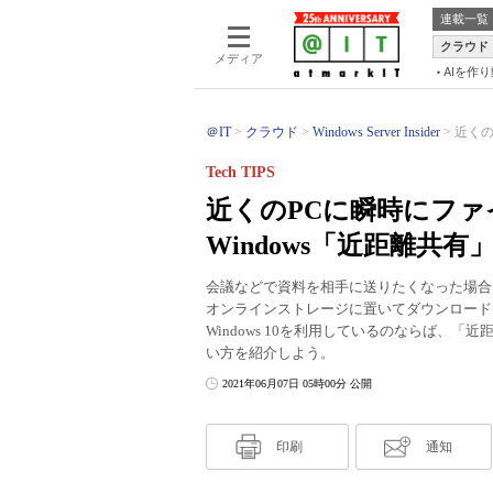
連載一覧
クラウド
メディア
AIを作
＠IT
クラウド
Windows Server Insider
近くの
Tech TIPS
近くのPCに瞬時にフ
Windows「近距離共有」【
会議などで資料を相手に送りたくなった場合
オンラインストレージに置いてダウンロード
Windows 10を利用しているのならば、
い方を紹介しよう。
2021年06月07日 05時00分 公開
印刷
通知