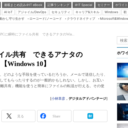
連載まとめ読み＠IT eBook
記事ランキング
＠IT Special
セミナー
ホワイト
AI IoT
アジャイル/DevOps
セキュリティ
キャリア&スキル
Windows
初
り動かし守り生かす
ローコード/ノーコード
クラウドネイティブ
Microsoft&Windo
Server & Storage
HTML5 + UX
PCに瞬時にファイル共有 できるアナタのWin...
Smart & Social
Coding Edge
ァイル共有 できるアナタの
ホワ
Java Agile
Windows 10】
Database Expert
、どのような手段を使っているだろうか。メールで送信したり、
Linux ＆ OSS
してもらったりするのが一般的かもしれない。しかし、お互い
「近距離共有」機能を使うと簡単にファイルの転送が行える。その使
Master of IP Networ
Security & Trust
[
小林章彦
，
デジタルアドバンテージ
]
Test & Tools
Insider.NET
見る
Share
ブログ