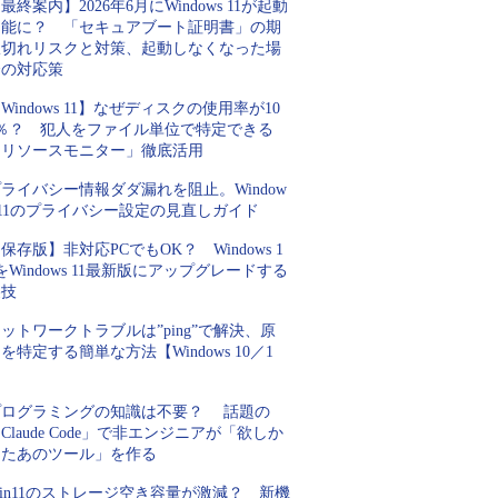
最終案内】2026年6月にWindows 11が起動
不能に？ 「セキュアブート証明書」の期
限切れリスクと対策、起動しなくなった場
合の対応策
Windows 11】なぜディスクの使用率が10
0％？ 犯人をファイル単位で特定できる
「リソースモニター」徹底活用
ライバシー情報ダダ漏れを阻止。Window
 11のプライバシー設定の見直しガイド
保存版】非対応PCでもOK？ Windows 1
をWindows 11最新版にアップグレードする
裏技
ットワークトラブルは”ping”で解決、原
を特定する簡単な方法【Windows 10／1
】
プログラミングの知識は不要？ 話題の
Claude Code」で非エンジニアが「欲しか
ったあのツール」を作る
in11のストレージ空き容量が激減？ 新機