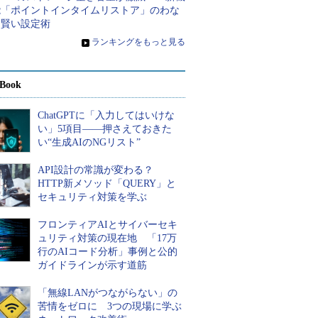
能「ポイントインタイムリストア」のわな
と賢い設定術
»
ランキングをもっと見る
Book
ChatGPTに「入力してはいけな
い」5項目――押さえておきた
い“生成AIのNGリスト”
API設計の常識が変わる？
HTTP新メソッド「QUERY」と
セキュリティ対策を学ぶ
フロンティアAIとサイバーセキ
ュリティ対策の現在地 「17万
行のAIコード分析」事例と公的
ガイドラインが示す道筋
「無線LANがつながらない」の
苦情をゼロに 3つの現場に学ぶ