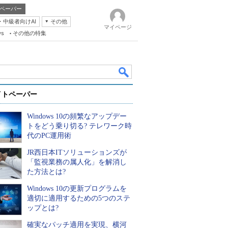
ペーパー
・中級者向けAI
その他
マイページ
ws
その他の特集
イトペーパー
Windows 10の頻繁なアップデー
トをどう乗り切る? テレワーク時
代のPC運用術
JR西日本ITソリューションズが
k
「監視業務の属人化」を解消し
た方法とは?
Windows 10の更新プログラムを
適切に適用するための5つのステ
ップとは?
確実なパッチ適用を実現、横河