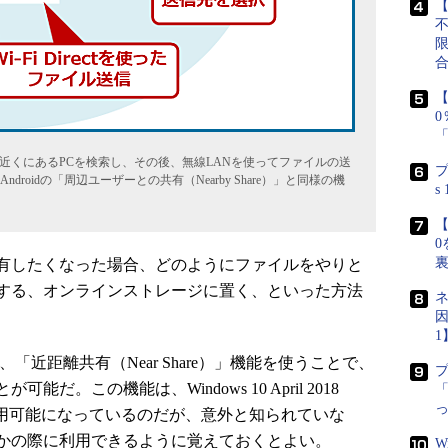
【
【
toothで近くにあるPCを検索し、その後、無線LANを使ってファイルの送
プ
ndroidの「周辺ユーザーとの共有（Nearby Share）」と同様の機
s
【
0
有したくなった場合、どのようにファイルをやりと
する、オンラインストレージに置く、といった方法
ネ
因
1
ば、「近距離共有（Near Share）」機能を使うことで、
。この機能は、Windows 10 April 2018
「
降で利用可能になっているのだが、意外と知られていな
かの際に利用できるように覚えておくとよい。
W