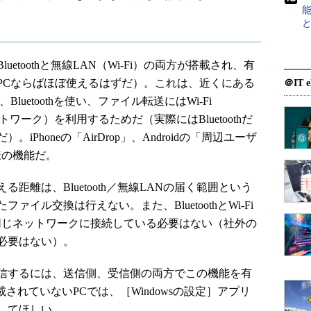
toothと無線LAN（Wi-Fi）の両方が搭載され、有
PCならばほぼ使えるはずだ）。これは、近くにある
＠IT e
uetoothを使い、ファイル転送にはWi-Fi
ネットワーク）を利用するためだ（実際にはBluetoothだ
Phoneの「AirDrop」、Androidの「周辺ユーザ
同様の機能だ。
離は、Bluetooth／無線LANの届く範囲という
イル交換は行えない。また、BluetoothとWi-Fi
め、同じネットワークに接続している必要はない（社外の
必要はない）。
信するには、送信側、受信側の両方でこの機能を有
搭載されていないPCでは、［Windowsの設定］アプリ
してほしい。