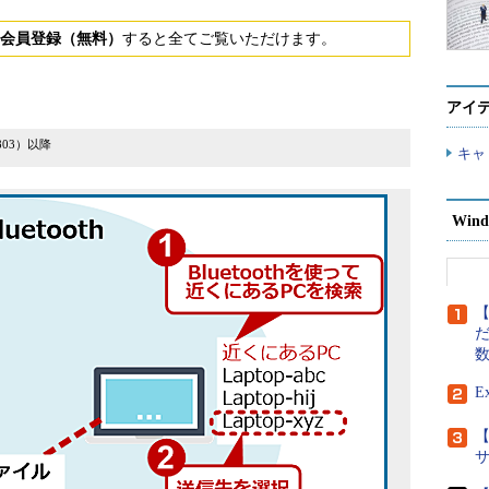
会員登録（無料）
すると全てご覧いただけます。
アイ
ン1803）以降
キャ
Wind
【
だ
E
【