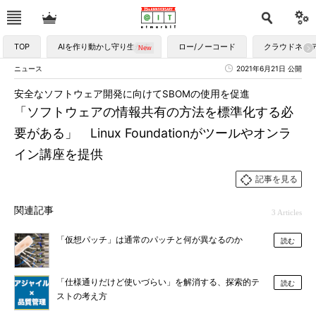
TOP
AIを作り動かし守り生かす
ロー/ノーコード
クラウドネイ
ニュース
2021年6月21日 公開
安全なソフトウェア開発に向けてSBOMの使用を促進
「ソフトウェアの情報共有の方法を標準化する必
要がある」 Linux Foundationがツールやオンラ
イン講座を提供
記事を見る
関連記事
3 Articles
「仮想パッチ」は通常のパッチと何が異なるのか
読む
「仕様通りだけど使いづらい」を解消する、探索的テ
読む
ストの考え方