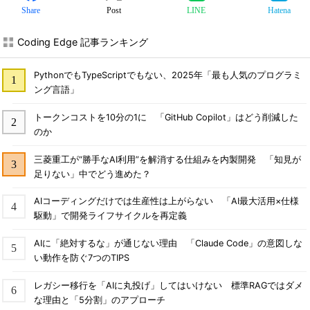
Share
Post
LINE
Hatena
Coding Edge 記事ランキング
PythonでもTypeScriptでもない、2025年「最も人気のプログラミ
ング言語」
トークンコストを10分の1に 「GitHub Copilot」はどう削減した
のか
三菱重工が“勝手なAI利用”を解消する仕組みを内製開発 「知見が
足りない」中でどう進めた？
AIコーディングだけでは生産性は上がらない 「AI最大活用×仕様
駆動」で開発ライフサイクルを再定義
AIに「絶対するな」が通じない理由 「Claude Code」の意図しな
い動作を防ぐ7つのTIPS
レガシー移行を「AIに丸投げ」してはいけない 標準RAGではダメ
な理由と「5分割」のアプローチ