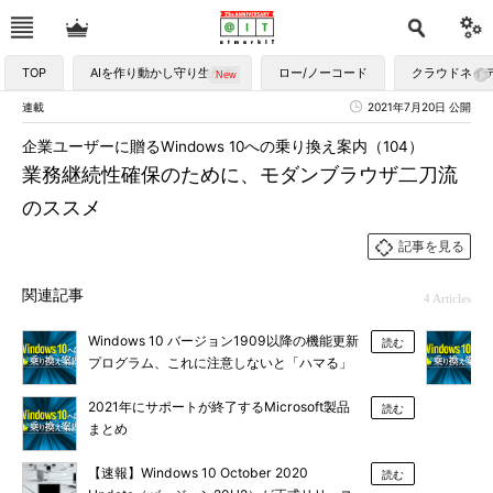
TOP
AIを作り動かし守り生かす
ロー/ノーコード
クラウドネイ
連載
2021年7月20日 公開
企業ユーザーに贈るWindows 10への乗り換え案内（104）
業務継続性確保のために、モダンブラウザ二刀流
のススメ
記事を見る
関連記事
4 Articles
Windows 10 バージョン1909以降の機能更新
読む
プログラム、これに注意しないと「ハマる」
2021年にサポートが終了するMicrosoft製品
読む
まとめ
【速報】Windows 10 October 2020
読む