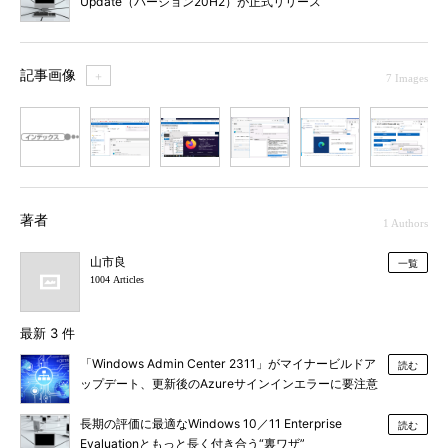
Update（バージョン20H2）が正式リリース
に
記事画像
＋
7 Images
1
2
3
4
5
6
7
著者
1 Authors
山市良
一覧
1004 Articles
最新 3 件
「Windows Admin Center 2311」がマイナービルドア
読む
ップデート、更新後のAzureサインインエラーに要注意
長期の評価に最適なWindows 10／11 Enterprise
読む
Evaluationともっと長く付き合う“裏ワザ”