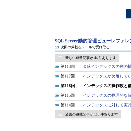
SQL Server動的管理ビューレファ
次回の掲載をメールで受け取る
新しい連載記事が 44 件あります
118
欠落インデックスの列の
117
インデックスが欠落して
116
インデックスの操作数と
115
インデックスの物理的な
114
インデックスに対して実
過去の連載記事が 113 件あります