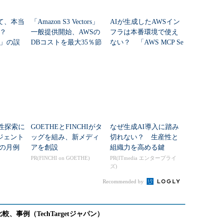
って、本当
「Amazon S3 Vectors」
AIが生成したAWSイン
と？
一般提供開始、AWSの
フラは本番環境で使え
」の誤
DBコストを最大35％節
ない？ 「AWS MCP Se
約できる「Database Sav
rver」はどう役立つのか
i...
弱性探索に
GOETHEとFINCHIがタ
なぜ生成AI導入に踏み
ージェント
ッグを組み、新メディ
切れない？ 生産性と
ftの月例
アを創設
組織力を高める鍵
働する
PR(FINCHI on GOETHE)
PR(ITmedia エンタープライ
ズ)
Recommended by