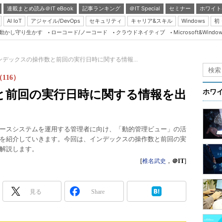
連載まとめ読み＠IT eBook
記事ランキング
＠IT Special
セミナー
ホワイト
AI IoT
アジャイル/DevOps
セキュリティ
キャリア&スキル
Windows
初
り動かし守り生かす
ローコード/ノーコード
クラウドネイティブ
Microsoft&Windo
Server & Storage
HTML5 + UX
ンデックスの操作数と前回の実行日時に関する情報...
Smart & Social
116）
Coding Edge
と前回の実行日時に関する情報を出
ホワ
Java Agile
Database Expert
働するデータベースシステムを運用する管理者に向け、「動的管理ビュー」の活
Linux ＆ OSS
を紹介していきます。今回は、インデックスの操作数と前回の実
解説します。
Master of IP Networ
[
椎名武史
，
＠IT
]
Security & Trust
Test & Tools
見る
Share
Insider.NET
ブログ