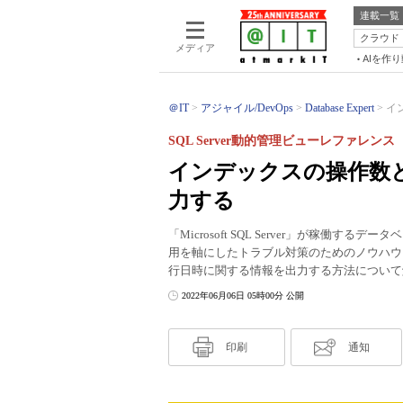
連載一覧
クラウド
メディア
AIを作
＠IT
アジャイル/DevOps
Database Expert
イ
SQL Server動的管理ビューレファレンス（
インデックスの操作数
力する
「Microsoft SQL Server」が稼
用を軸にしたトラブル対策のためのノウハウ
行日時に関する情報を出力する方法について
2022年06月06日 05時00分 公開
印刷
通知