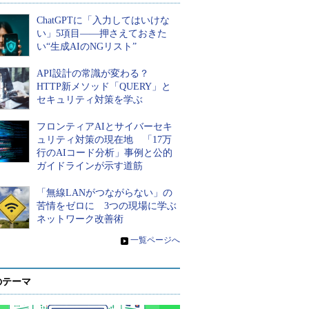
ChatGPTに「入力してはいけな
い」5項目――押さえておきた
い“生成AIのNGリスト”
API設計の常識が変わる？
HTTP新メソッド「QUERY」と
セキュリティ対策を学ぶ
フロンティアAIとサイバーセキ
ュリティ対策の現在地 「17万
行のAIコード分析」事例と公的
ガイドラインが示す道筋
「無線LANがつながらない」の
苦情をゼロに 3つの現場に学ぶ
ネットワーク改善術
»
一覧ページへ
のテーマ