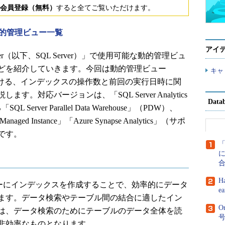
会員登録（無料）
すると全てご覧いただけます。
er動的管理ビュー一覧
アイ
erver（以下、SQL Server）」で使用可能な動的管理ビュ
どを紹介していきます。今回は動的管理ビュー
キャ
_stats」における、インデックスの操作数と前回の実行日時に関
。対応バージョンは、「SQL Server Analytics
Dat
L Server Parallel Data Warehouse」（PDW）、
Managed Instance」「Azure Synapse Analytics」（サポ
です。
に
H
ビューにインデックスを作成することで、効率的にデータ
e
ます。データ検索やテーブル間の結合に適したイン
O
は、データ検索のためにテーブルのデータ全体を読
非効率なものとなります。