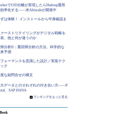
ockerでUID分離が実現したらHadoop運用
効率化する――米Altiscaleが開発中
まずは体験！ インストールから中身確認ま
で
ファーストリテイリングがデジタル戦略を
発表、他と何が違うのか
回帰分析II：重回帰分析の方法、科学的な
将来予測
パフォーマンスを意識した設計／実装テク
ニック
高度な副問合せの構文
巨大データとのそれぞれの付き合い方――P
votal、SAP HANA
»
ランキングをもっと見る
Book