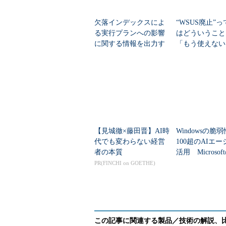
欠落インデックスによ
“WSUS廃止”
る実行プランへの影響
はどういうこ
に関する情報を出力す
「もう使えない
る
解を正す
【見城徹×藤田晋】AI時
Windowsの脆
代でも変わらない経営
100超のAIエ
者の本質
活用 Microso
パッチの裏で稼
PR(FINCHI on GOETHE)
システムとは