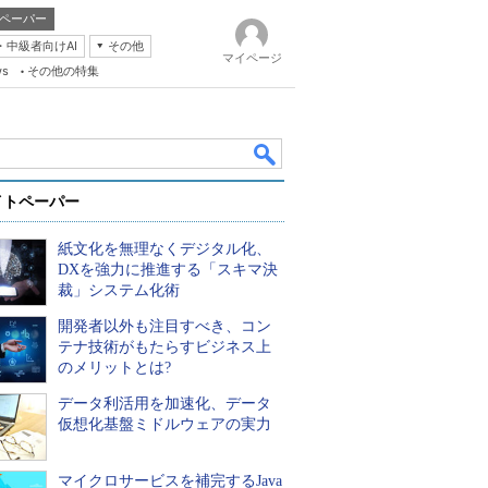
ペーパー
・中級者向けAI
その他
マイページ
ws
その他の特集
イトペーパー
紙文化を無理なくデジタル化、
DXを強力に推進する「スキマ決
裁」システム化術
開発者以外も注目すべき、コン
k
テナ技術がもたらすビジネス上
のメリットとは?
データ利活用を加速化、データ
仮想化基盤ミドルウェアの実力
マイクロサービスを補完するJava