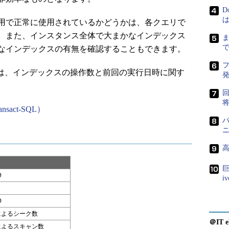
D
は
用で正常に使用されているかどうかは、各クエリで
。また、インスタンス全体で大まかなインデックス
なインデックスの有無を確認することもできます。
_stats」では、インデックスの操作数と前回の実行日時に関す
ransact-SQL）
D
i
D
によるシーク数
＠IT e
によるスキャン数