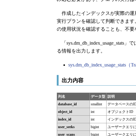
作成したインデックスが実際の運
実行プランを確認して判断できます
の使用状況を確認することも、不要
「sys.dm_db_index_usage
る情報を出力します。
sys.dm_db_index_usage_stats（T
出力内容
列名
データ型
説明
database_id
smallint
データベースのI
object_id
int
オブジェクトID
index_id
int
インデックスのI
user_seeks
bigint
ユーザークエリ
user_scans
bigint
ユーザークエリ