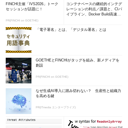
FINCHI主催「IVS2026」トーク
コンテナベースの継続的インテグ
セッションが話題に！
レーションの利点／課題と、CIパ
イプライン、Docker Build高速化
のコツ (1/2...
PR(FINCHI on GOETHE)
「電子署名」とは、「デジタル署名」とは
GOETHEとFINCHIがタッグを組み、新メディアを
創設
PR(FINCHI on GOETHE)
なぜ生成AI導入に踏み切れない？ 生産性と組織力
を高める鍵
PR(ITmedia エンタープライズ)