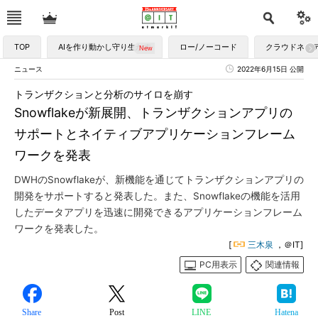
TOP
AIを作り動かし守り生かす
ロー/ノーコード
クラウドネイ
ニュース
2022年6月15日 公開
トランザクションと分析のサイロを崩す
Snowflakeが新展開、トランザクションアプリの
サポートとネイティブアプリケーションフレーム
ワークを発表
DWHのSnowflakeが、新機能を通じてトランザクションアプリの
開発をサポートすると発表した。また、Snowflakeの機能を活用
したデータアプリを迅速に開発できるアプリケーションフレーム
ワークを発表した。
[
三木泉
，＠IT]
PC用表示
関連情報
Share
Post
LINE
Hatena