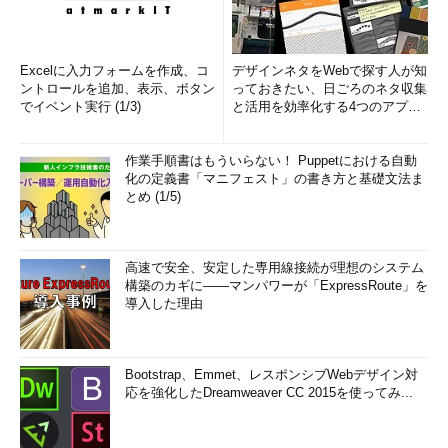
Excelに入力フォームを作成、コ
デザインネタをWebで探す人が知
ントロールを追加、表示、ボタン
っておきたい、日ごろのネタ収集
でイベント実行 (1/3)
と活用を効率化する4つのアプリ
(1/3)
作業手順書はもういらない！ Puppetにおける自動
化の定義書「マニフェスト」の書き方と基礎文法ま
とめ (1/5)
高速で安全、安定した専用線接続が理想のシステム
構築のカギに――マンパワーが「ExpressRoute」を
導入した理由
Bootstrap、Emmet、レスポンシブWebデザイン対
応を強化したDreamweaver CC 2015を使ってみ...