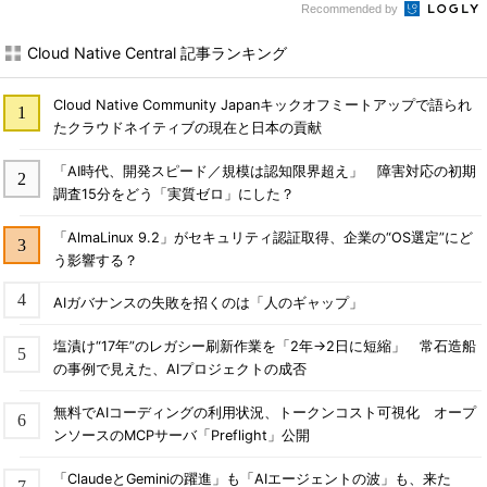
Recommended by
Cloud Native Central 記事ランキング
Cloud Native Community Japanキックオフミートアップで語られ
たクラウドネイティブの現在と日本の貢献
「AI時代、開発スピード／規模は認知限界超え」 障害対応の初期
調査15分をどう「実質ゼロ」にした？
「AlmaLinux 9.2」がセキュリティ認証取得、企業の“OS選定”にど
う影響する？
AIガバナンスの失敗を招くのは「人のギャップ」
塩漬け“17年”のレガシー刷新作業を「2年→2日に短縮」 常石造船
の事例で見えた、AIプロジェクトの成否
無料でAIコーディングの利用状況、トークンコスト可視化 オープ
ンソースのMCPサーバ「Preflight」公開
「ClaudeとGeminiの躍進」も「AIエージェントの波」も、来た