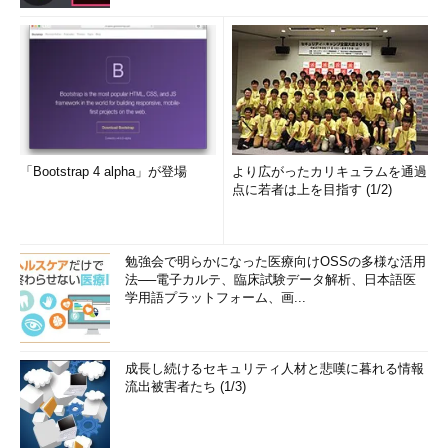
「Bootstrap 4 alpha」が登場
より広がったカリキュラムを通過
点に若者は上を目指す (1/2)
勉強会で明らかになった医療向けOSSの多様な活用
法──電子カルテ、臨床試験データ解析、日本語医
学用語プラットフォーム、画...
成長し続けるセキュリティ人材と悲嘆に暮れる情報
流出被害者たち (1/3)