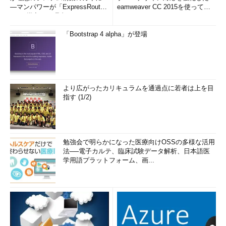
―マンパワーが「ExpressRout
eamweaver CC 2015を使って
e」を導入した理由
み...
「Bootstrap 4 alpha」が登場
より広がったカリキュラムを通過点に若者は上を目
指す (1/2)
勉強会で明らかになった医療向けOSSの多様な活用
法──電子カルテ、臨床試験データ解析、日本語医
学用語プラットフォーム、画...