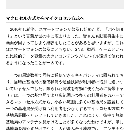
マクロセル方式からマイクロセル方式へ
2010年代前半、スマートフォンが普及し始めた頃、「パケ詰ま
り」という言葉が世の中に広まりました。皆さんも動画再生中に
画面が固まってしまう経験をしたことがあると思いますが、これ
はスマートフォンの普及にともない、SNS、動画、ゲームといっ
た比較的データ容量の大きいコンテンツがモバイル環境で使われ
るようになったことが一因です。
一つの周波数帯で同時に通信できるキャパシティは限られてお
り、当時は基地局の整備状況や通信技術が利用者の増加に追いつ
いていませんでした。限られた電波を有効に使うために携帯キャ
リアは、一つの基地局でより広範囲かつ多くの利用者をカバーで
きるマクロセル方式から、小さい範囲に多くの基地局を設置して
一つの基地局が受け持つ利用者を少なくするマイクロセル方式の
基地局展開へとシフトしていきました。これにより、街中で無線
基地局のアンテナを見かけることが多くなったわけですが、単に
基地局を増やすだけでなく、人が混み合う地域では、アンテナや