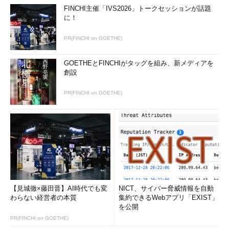
FINCHI主催「IVS2026」トークセッションが話題
に！
PR(FINCHI on GOETHE)
GOETHEとFINCHIがタッグを組み、新メディアを
創設
PR(FINCHI on GOETHE)
【見城徹×藤田晋】AI時代でも変
NICT、サイバー脅威情報を自動
わらない経営者の本質
集約できるWebアプリ「EXIST」
を公開
PR(FINCHI on GOETHE)