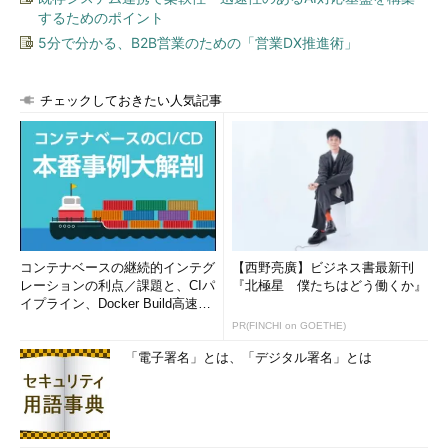
するためのポイント
5分で分かる、B2B営業のための「営業DX推進術」
チェックしておきたい人気記事
コンテナベースの継続的インテグ
【西野亮廣】ビジネス書最新刊
レーションの利点／課題と、CIパ
『北極星 僕たちはどう働くか』
イプライン、Docker Build高速化
のコツ (1/2...
PR(FINCHI on GOETHE)
「電子署名」とは、「デジタル署名」とは