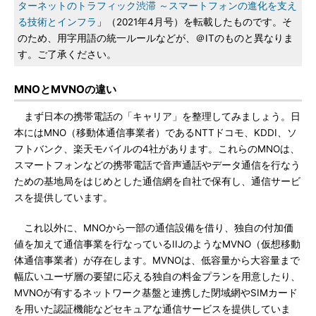
ターネットのトラフィック渋滞 ～スマートフォンの進化を支え
る技術とインフラ
」（2021年4月号）を転載したものです。そ
のため、用字用語の統一ルールなどが、＠ITのものと異なりま
す。ご了承ください。
MNOとMVNOの違い
まず日本の携帯電話の「キャリア」を整理してみましょう。日
本にはMNO（移動体通信事業者）であるNTTドコモ、KDDI、ソ
フトバンク、楽天モバイルの4社があります。これらのMNOは、
スマートフォンなどの携帯電話で音声通話やデータ通信を行なう
ための基地局をはじめとした通信網を自社で保有し、通信サービ
スを提供しています。
これ以外に、MNOから一部の通信設備を借り、独自の付加価
値を加えて通信事業を行なっているIIJのようなMVNO（仮想移動
体通信事業者）が存在します。MVNOは、低容量から大容量まで
幅広いユーザ層の要望に応える独自の料金プランを用意したり、
MVNOが有するネットワーク基盤と連携した閉域網やSIMカード
を用いた認証機能などセキュアな通信サービスを提供していま