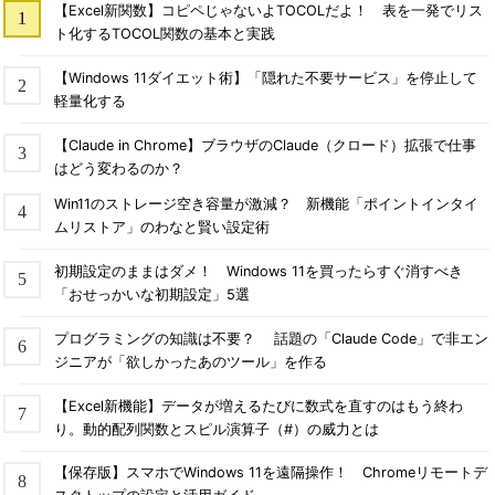
【Excel新関数】コピペじゃないよTOCOLだよ！ 表を一発でリス
ト化するTOCOL関数の基本と実践
【Windows 11ダイエット術】「隠れた不要サービス」を停止して
軽量化する
【Claude in Chrome】ブラウザのClaude（クロード）拡張で仕事
はどう変わるのか？
Win11のストレージ空き容量が激減？ 新機能「ポイントインタイ
ムリストア」のわなと賢い設定術
初期設定のままはダメ！ Windows 11を買ったらすぐ消すべき
「おせっかいな初期設定」5選
プログラミングの知識は不要？ 話題の「Claude Code」で非エン
ジニアが「欲しかったあのツール」を作る
【Excel新機能】データが増えるたびに数式を直すのはもう終わ
り。動的配列関数とスピル演算子（#）の威力とは
【保存版】スマホでWindows 11を遠隔操作！ Chromeリモートデ