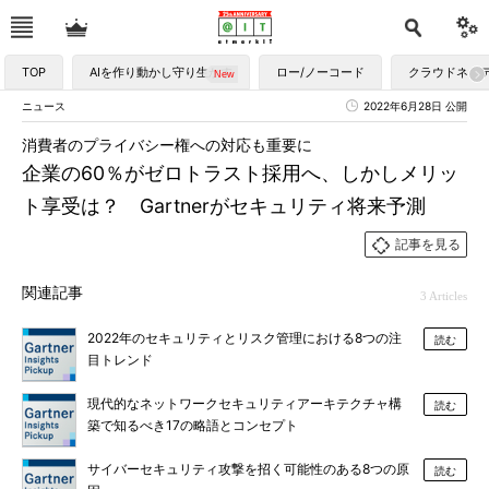
TOP
AIを作り動かし守り生かす
ロー/ノーコード
クラウドネイ
ニュース
2022年6月28日 公開
消費者のプライバシー権への対応も重要に
企業の60％がゼロトラスト採用へ、しかしメリッ
ト享受は？ Gartnerがセキュリティ将来予測
記事を見る
関連記事
3 Articles
2022年のセキュリティとリスク管理における8つの注
読む
目トレンド
現代的なネットワークセキュリティアーキテクチャ構
読む
築で知るべき17の略語とコンセプト
サイバーセキュリティ攻撃を招く可能性のある8つの原
読む