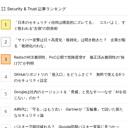
Security & Trust 記事ランキング
「日本のセキュリティ信仰は構造的にズレてる」 コスパよく、す
ぐ救われる“左側”の防衛術
「サイバー攻撃は日々高度化・複雑化」は聞き飽きた？ 企業が陥
る「複雑化のわな」
RedisのRCE脆弱性、PoC公開で危険度増す 修正済み脆弱性の“抜
け穴”が判明
GitHubリポジトリの「侵入口」をどうふさぐ？ 無料で使える6つ
のセキュリティ設定
Googleは社内のエージェントを「脅威」と見なす――なぜ「AIを信
じない」のか？
AI時代に「守る」はもう古い Gartnerが『五輪書』で説いた新た
なセキュリティ論
パスキー万能説破れる？ Google同期パスキー実装に見つかっ