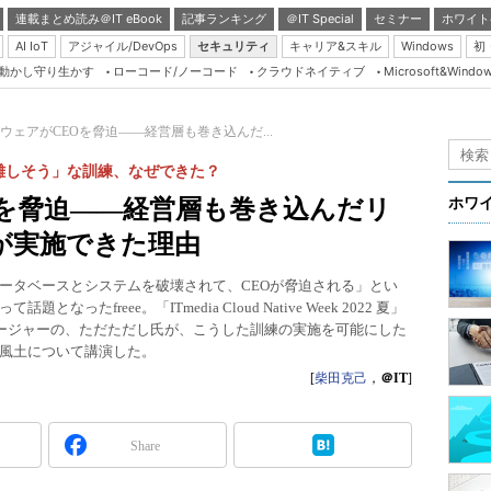
連載まとめ読み＠IT eBook
記事ランキング
＠IT Special
セミナー
ホワイト
AI IoT
アジャイル/DevOps
セキュリティ
キャリア&スキル
Windows
初
り動かし守り生かす
ローコード/ノーコード
クラウドネイティブ
Microsoft&Windo
Server & Storage
HTML5 + UX
ウェアがCEOを脅迫――経営層も巻き込んだ...
Smart & Social
難しそう」な訓練、なぜできた？
Coding Edge
Oを脅迫――経営層も巻き込んだリ
ホワ
Java Agile
eが実施できた理由
Database Expert
ータベースとシステムを破壊されて、CEOが脅迫される」とい
Linux ＆ OSS
freee。「ITmedia Cloud Native Week 2022 夏」
ネージャーの、ただただし氏が、こうした訓練の実施を可能にした
Master of IP Networ
風土について講演した。
Security & Trust
[
柴田克己
，
＠IT
]
Test & Tools
Insider.NET
Share
ブログ