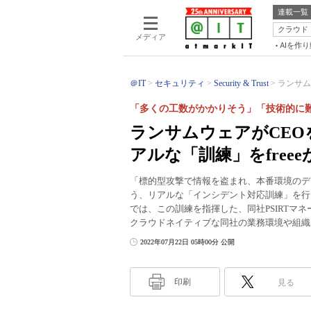
連載一覧
クラウド
メディア
AIを作
＠IT
セキュリティ
Security & Trust
ランサム
「多くの工数がかかりそう」「技術的に
ランサムウェアがCE
アルな「訓練」をfree
「標的型攻撃で情報を盗まれ、本番環境のデ
う、リアルな「インシデント対応訓練」を行って話題となった
では、この訓練を指揮した、同社PSIRTマ
クラウドネイティブな同社の業務環境や組織
2022年07月22日 05時00分 公開
印刷
見る