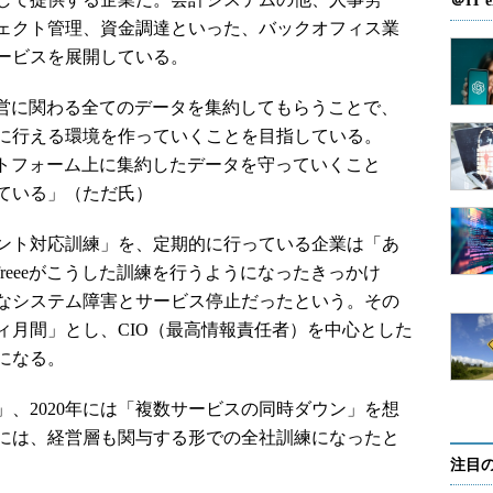
＠IT e
ェクト管理、資金調達といった、バックオフィス業
ービスを展開している。
経営に関わる全てのデータを集約してもらうことで、
に行える環境を作っていくことを目指している。
ラットフォーム上に集約したデータを守っていくこと
ている」（ただ氏）
ント対応訓練」を、定期的に行っている企業は「あ
reeeがこうした訓練を行うようになったきっかけ
規模なシステム障害とサービス停止だったという。その
ィ月間」とし、CIO（最高情報責任者）を中心とした
になる。
」、2020年には「複数サービスの同時ダウン」を想
年には、経営層も関与する形での全社訓練になったと
注目