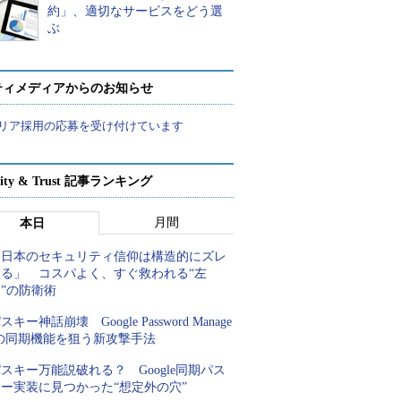
約」、適切なサービスをどう選
ぶ
ティメディアからのお知らせ
リア採用の応募を受け付けています
rity & Trust 記事ランキング
月間
本日
「日本のセキュリティ信仰は構造的にズレ
てる」 コスパよく、すぐ救われる“左
”の防衛術
スキー神話崩壊 Google Password Manage
rの同期機能を狙う新攻撃手法
スキー万能説破れる？ Google同期パス
キー実装に見つかった“想定外の穴”