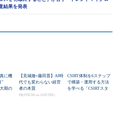
査結果を発表
真に機
【見城徹×藤田晋】AI時
CSIRT体制を6ステップ
項目”
代でも変わらない経営
で構築・運用する方法
大期の
者の本質
を学べる「CSIRTスタ
行」は
ータキットV3」公開
PR(FINCHI on GOETHE)
た？