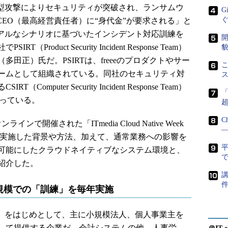
型攻撃によりセキュリティが突破され、ランサムウ
G
CEO（最高経営責任者）に“身代金”が要求される」と
アルなシナリオに基づいたインシデント対応訓練を
開
oduct Security Incident Response Team）
貌
田正）氏だ。PSIRTは、freeeのプロダクトやサー
こ
ームとして組織されている。同社のセキュリティ対
puter Security Incident Response Team）
行っている。
C
ンで開催された「ITmedia Cloud Native Week
―
練を実施した背景や方法、加えて、通常業務への影響を
可能にしたクラウドネイティブなシステム環境と、
で
紹介した。
講
規模での「訓練」を毎年実施
ee会計」をはじめとして、主に小規模法人、個人事業主を
として提供する企業だ。会計システムの他、人事労