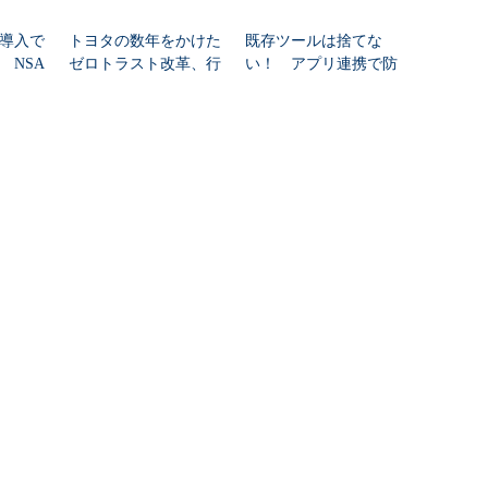
導入で
トヨタの数年をかけた
既存ツールは捨てな
 NSA
ゼロトラスト改革、行
い！ アプリ連携で防
公開
く手を阻んだ最大の壁
ぐ情報のサイロ化
とは？
PR(ITmedia エンタープライ
ズ)
Recommended by
RSSについて
アイティメディアIDについて
ITのRSS一覧
アイティメディアIDとは