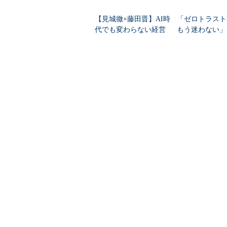
【見城徹×藤田晋】AI時
「ゼロトラスト
代でも変わらない経営
もう迷わない」
者の本質
が実践ガイドを
PR(FINCHI on GOETHE)
@ITについて
お問い合わせ
＠
広告について
採用広告について
利用規約
著作権・リンク・免責事項
サイトマップ