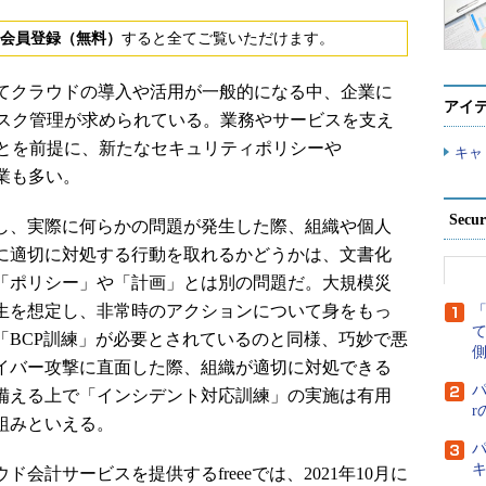
会員登録（無料）
すると全てご覧いただけます。
てクラウドの導入や活用が一般的になる中、企業に
アイ
スク管理が求められている。業務やサービスを支え
とを前提に、新たなセキュリティポリシーや
キャ
業も多い。
Secu
、実際に何らかの問題が発生した際、組織や個人
に適切に対処する行動を取れるかどうかは、文書化
「ポリシー」や「計画」とは別の問題だ。大規模災
生を想定し、非常時のアクションについて身をもっ
「BCP訓練」が必要とされているのと同様、巧妙で悪
側
イバー攻撃に直面した際、組織が適切に対処できる
パ
備える上で「インシデント対応訓練」の実施は有用
組みといえる。
パ
会計サービスを提供するfreeeでは、2021年10月に