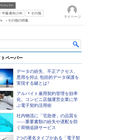
ペーパー
・中級者向けAI
その他
マイページ
ws
その他の特集
イトペーパー
データの紛失、不正アクセス、
悪用を抑止 包括的データ保護を
実現する鍵とは?
アルバイト雇用契約管理を効率
k
化、コンビニ店舗運営企業に学
ぶ電子契約活用術
社内物流に「宅急便」の品質を
――重要書類の紛失や遅配を防
ぐ荷物追跡サービス
2つの署名タイプがある「電子契