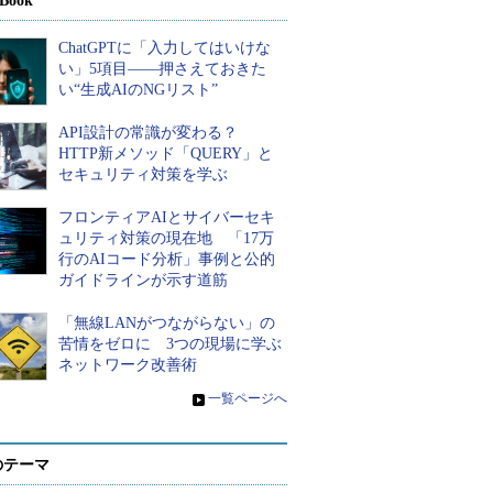
Book
ChatGPTに「入力してはいけな
い」5項目――押さえておきた
い“生成AIのNGリスト”
API設計の常識が変わる？
HTTP新メソッド「QUERY」と
セキュリティ対策を学ぶ
フロンティアAIとサイバーセキ
ュリティ対策の現在地 「17万
行のAIコード分析」事例と公的
ガイドラインが示す道筋
「無線LANがつながらない」の
苦情をゼロに 3つの現場に学ぶ
ネットワーク改善術
»
一覧ページへ
のテーマ