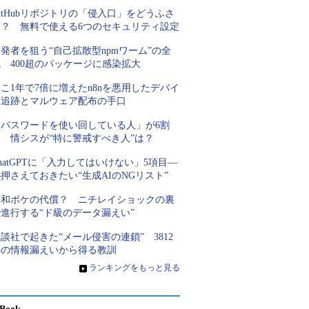
itHubリポジトリの「侵入口」をどうふさ
ぐ？ 無料で使える6つのセキュリティ設定
発者を狙う“自己拡散型npmワーム”の全
 400超のパッケージに感染拡大
こ1年で7倍に増えたn8nを悪用したデバイ
ス追跡とマルウェア配布の手口
「パスワードを使い回している人」が6割
超 情シスが“特に警戒すべき人”は？
hatGPTに「入力してはいけない」5項目―
押さえておきたい“生成AIのNGリスト”
平和ボケの代償？ ニチレイショックの裏
進行する“ド級のデータ漏えい”
談社で起きた“メール侵害の連鎖” 3812
件の情報漏えいから得る教訓
»
ランキングをもっと見る