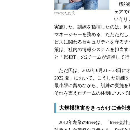
「標的
ェアで
freeeのただ氏
いうリ
実施した。訓練を指揮したのは、同社でPSIRT（Pr
マネージャーを務める、ただただし（多
ビスに関わるセキュリティを守るチ
策は、社内の情報システムを担当するCSIRT（Com
と「PSIRT」の2チームが連携して
ただ氏は、2022年6月21～23日にオンライ
2022 夏」において、こうした訓
最小限に留めながら、訓練の実施を
それを支えたチームの体制について
大規模障害をきっかけに全社
2012年創業のfreeeは、「fre
対象とした業務システムを、SaaS