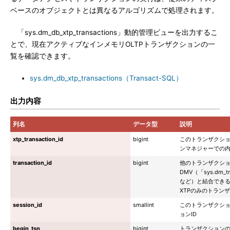
ベースのオブジェクトとは異なるアルゴリズムで処理されます。
「sys.dm_db_xtp_transactions」動的管理ビューを出力するこ
とで、現在アクティブなインメモリOLTPトランザクションの一
覧を確認できます。
sys.dm_db_xtp_transactions（Transact-SQL）
出力内容
列名
データ型
説明
xtp_transaction_id
bigint
このトランザクショ
ンマネジャーでの内
transaction_id
bigint
他のトランザクシ
DMV（「sys.dm_tran
など）と結合できる
XTPのみのトラン
session_id
smallint
このトランザクシ
ョンID
begin_tsn
bigint
トランザクションの