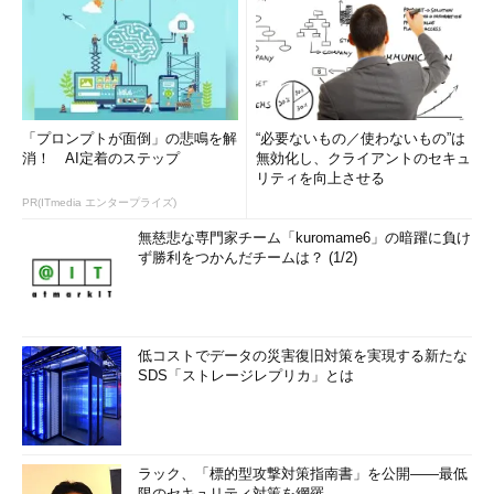
「プロンプトが面倒」の悲鳴を解
“必要ないもの／使わないもの”は
消！ AI定着のステップ
無効化し、クライアントのセキュ
リティを向上させる
PR(ITmedia エンタープライズ)
無慈悲な専門家チーム「kuromame6」の暗躍に負け
ず勝利をつかんだチームは？ (1/2)
低コストでデータの災害復旧対策を実現する新たな
SDS「ストレージレプリカ」とは
ラック、「標的型攻撃対策指南書」を公開――最低
限のセキュリティ対策を網羅