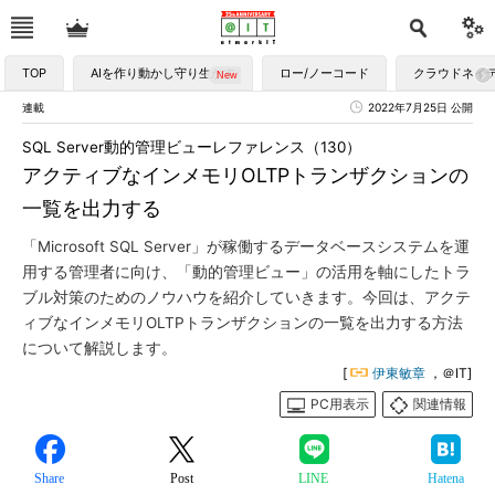
TOP
AIを作り動かし守り生かす
ロー/ノーコード
クラウドネイ
連載
2022年7月25日 公開
SQL Server動的管理ビューレファレンス（130）
アクティブなインメモリOLTPトランザクションの
一覧を出力する
「Microsoft SQL Server」が稼働するデータベースシステムを運
用する管理者に向け、「動的管理ビュー」の活用を軸にしたトラ
ブル対策のためのノウハウを紹介していきます。今回は、アクテ
ィブなインメモリOLTPトランザクションの一覧を出力する方法
について解説します。
[
伊東敏章
，＠IT]
PC用表示
関連情報
Share
Post
LINE
Hatena