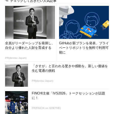
チェックしておきたい人気記事
全員がリーダーシップを発揮し、
GitHubが新プランを発表、プライ
自分より優れた人財を育成する
ベートリポジトリを無料で利用可
能に
PR(dentsu Japan)
「さすが」と言われる驚きや感動を。新しい価値を
生む電通の挑戦
PR(dentsu Japan)
FINCHI主催「IVS2026」トークセッションが話題
に！
PR(FINCHI on GOETHE)