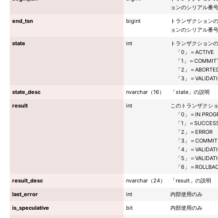
ョンのシリアル番
end_tsn
bigint
トランザクションの
ョンのシリアル番
state
int
トランザクション
「0」＝ACTIVE
「1」＝COMMIT
「2」＝ABORTE
「3」＝VALIDATI
state_desc
nvarchar（16）
「state」の説明
result
int
このトランザクシ
「0」＝IN PROG
「1」＝SUCCES
「2」＝ERROR
「3」＝COMMIT 
「4」＝VALIDATIO
「5」＝VALIDATIO
「6」＝ROLLBA
result_desc
nvarchar（24）
「result」の説明
last_error
int
内部使用のみ
is_speculative
bit
内部使用のみ