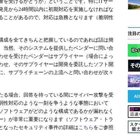
響を受けるかどうか」ということです。特にITサー
発見から24時間以内に初期対応を実施しなければな
ることがあるので、対応は急務となります（脆弱性
注目
構成を全てきちんと把握しているのであれば話は簡
、当然、そのシステムを提供したベンダーに問い合
わせを受けたベンダーはサプライヤー（場合によっ
わせ、そのサプライヤーは開発を委託したソフト開
に、サプライチェーンの上流へと問い合わせが次々
たる場合、回答を待っている間にサイバー攻撃を受
弱性対応のような一刻を争うような事態において
ソフトウェアがどのような構成であるかが漏れなく
ー）が非常に重要になります（ソフトウェア・トラ
となったセキュリティ事件の詳細は
こちら
をご参照