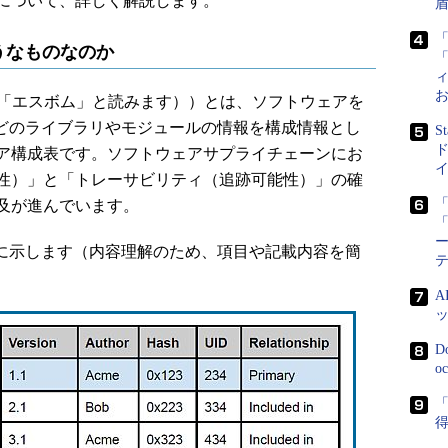
について、詳しく解説します。
盾
「
うなものなのか
お
ials（SBOM、「エスボム」と読みます））とは、ソフトウェアを
などのライブラリやモジュールの情報を構成情報とし
S
ド
ア構成表です。ソフトウェアサプライチェーンにお
性）」と「トレーサビリティ（追跡可能性）」の確
及が進んでいます。
「
ー
に示します（内容理解のため、項目や記載内容を簡
D
o
「
得