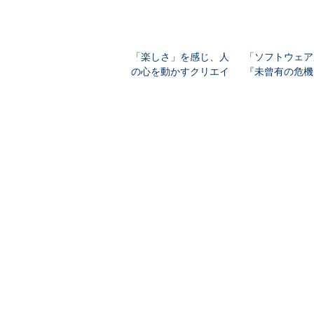
「楽しさ」を感じ、人
「ソフトウェア
の心を動かすクリエイ
『未曾有の危機
ティビティを届ける
入」 GMO Flatt 
y米内氏に聞く“a
PR(dentsu Japan)
害”の教訓
@ITについて
お問い合わせ
＠
広告について
採用広告について
利用規約