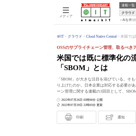
連載一覧
クラウド
メディア
AIを作
＠IT
クラウド
Cloud Native Central
米国では
OSSのサプライチェーン管理、取るべき
米国では既に標準化の
「SBOM」とは
「SBOM」が大きな注目を浴びている。そも
り上げたのか。日本企業は対応する必要があ
ーン管理に関する連載の3回目として、SBO
2022年07月26日 05時00分 公開
2022年07月29日 22時03分 更新
印刷
通知