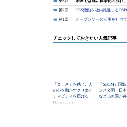
3
米国では既に標準化の流れ、
2
OSS活動を社内推進するO
1
オープンソース活用を社内で
チェックしておきたい人気記事
「楽しさ」を感じ、人
「SBOM」国
の心を動かすクリエイ
ンス公開 日本
ティビティを届ける
など15カ国が
PR(dentsu Japan)