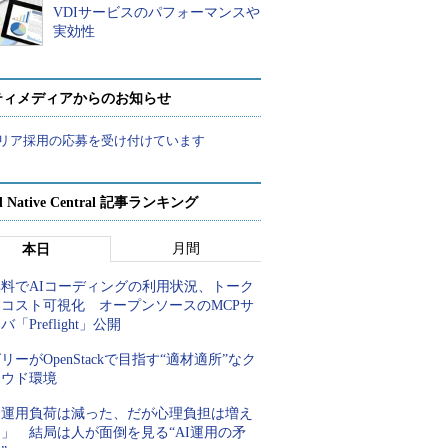
VDIサービスのパフォーマンスや
実効性
ティメディアからのお知らせ
リア採用の応募を受け付けています
d Native Central 記事ランキング
月間
本日
無料でAIコーディングの利用状況、トーク
ンコスト可視化 オープンソースのMCPサ
バ「Preflight」公開
リーがOpenStackで目指す“適材適所”なク
ラウド環境
「運用負荷は減った、だが心理負担は増え
」 結局は人が面倒を見る“AI運用の矛