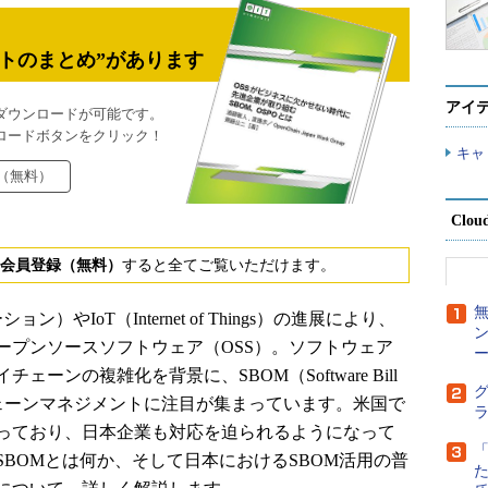
トのまとめ”があります
アイ
ダウンロードが可能です。
ロードボタンをクリック！
キャ
（無料）
Clou
会員登録（無料）
すると全てご覧いただけます。
IoT（Internet of Things）の進展により、
ープンソースソフトウェア（OSS）。ソフトウェア
ー
ンの複雑化を背景に、SBOM（Software Bill
グ
サプライチェーンマネジメントに注目が集まっています。米国で
っており、日本企業も対応を迫られるようになって
BOMとは何か、そして日本におけるSBOM活用の普
た