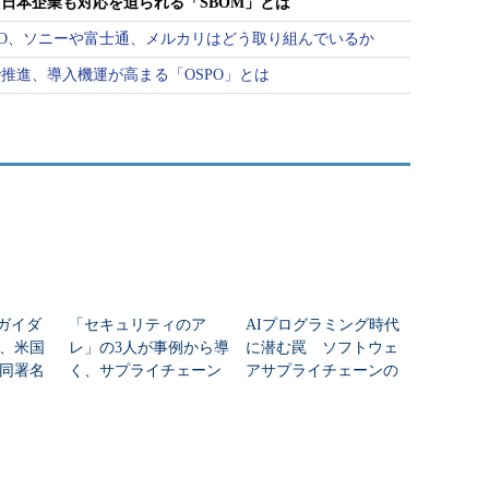
日本企業も対応を迫られる「SBOM」とは
SPO、ソニーや富士通、メルカリはどう取り組んでいるか
推進、導入機運が高まる「OSPO」とは
際ガイダ
「セキュリティのア
AIプログラミング時代
、米国
レ」の3人が事例から導
に潜む罠 ソフトウェ
共同署名
く、サプライチェーン
アサプライチェーンの
攻撃対策の楔
現在と身を守るための
新常識