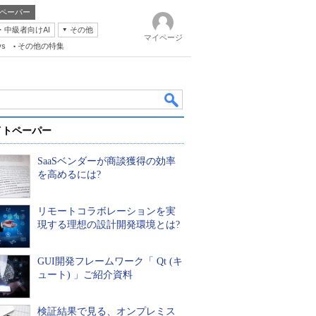
ペーパー
・中級者向けAI
その他
マイページ
ws
その他の特集
イトペーパー
SaaSベンダーが商談獲得の効率
を高めるには?
リモートコラボレーションを実
k
現する理想の設計開発環境とは?
GUI開発フレームワーク「 Qt (キ
ュート) 」ご紹介資料
検証結果で見る、オンプレミス