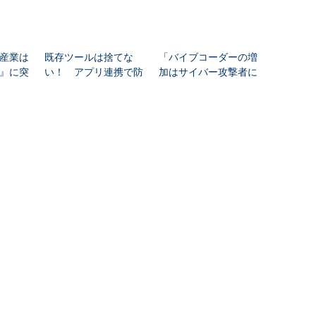
産業は
既存ツールは捨てな
「バイブコーダーの増
』に突
い！ アプリ連携で防
加はサイバー攻撃者に
Securit
ぐ情報のサイロ化
とって養分でしかな
xios侵
い」 その理由とは
PR(ITmedia エンタープライ
ズ)
Recommended by
RSSについて
アイティメディアIDについて
ITのRSS一覧
アイティメディアIDとは