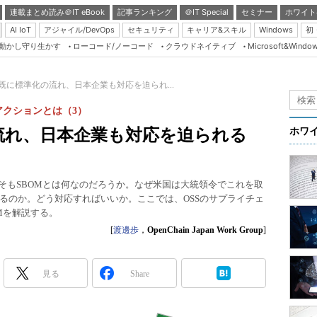
連載まとめ読み＠IT eBook
記事ランキング
＠IT Special
セミナー
ホワイト
AI IoT
アジャイル/DevOps
セキュリティ
キャリア&スキル
Windows
初
り動かし守り生かす
ローコード/ノーコード
クラウドネイティブ
Microsoft&Windo
Server & Storage
HTML5 + UX
既に標準化の流れ、日本企業も対応を迫られ...
Smart & Social
アクションとは（3）
Coding Edge
流れ、日本企業も対応を迫られる
ホワ
Java Agile
Database Expert
そもSBOMとは何なのだろうか。なぜ米国は大統領令でこれを取
Linux ＆ OSS
るのか。どう対応すればいいか。ここでは、OSSのサプライチェ
Mを解説する。
Master of IP Networ
[
渡邊歩
，
OpenChain Japan Work Group
]
Security & Trust
Test & Tools
見る
Share
Insider.NET
ブログ