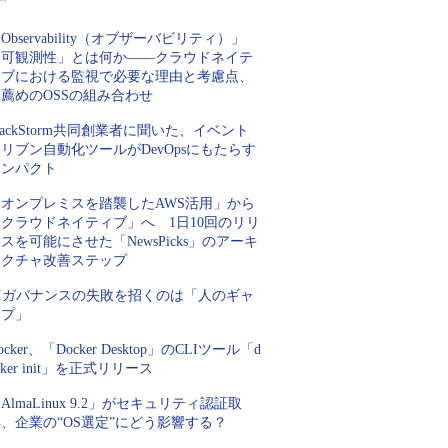
”
Observability（オブザーバビリティ）」
「可観測性」とは何か――クラウドネイテ
ィブにおける監視で必要な理由と考慮点、
薦めのOSSの組み合わせ
tackStorm共同創業者に聞いた、イベント
リブン自動化ツールがDevOpsにもたらす
インパクト
「オンプレミスを踏襲したAWS活用」から
クラウドネイティブ」へ 1日10回のリリ
スを可能にさせた「NewsPicks」のアーキ
テクチャ改善ステップ
AIガバナンスの失敗を招くのは「人のギャ
ップ」
ocker、「Docker Desktop」のCLIツール「d
cker init」を正式リリース
AlmaLinux 9.2」がセキュリティ認証取
、企業の“OS選定”にどう影響する？