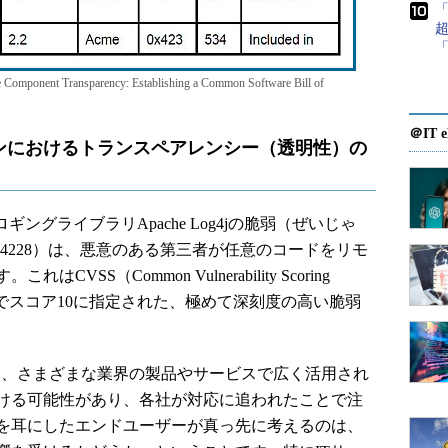
t Transparency: Establishing a Common Software Bill of
＠IT e
ンにおけるトランスペアレンシー（透明性）の
ギングライブラリApache Log4jの脆弱（ぜいじゃ
021-44228）は、悪意のある第三者が任意のコードをリモ
SS（Common Vulnerability Scoring
）でスコア10に指定された、極めて深刻度の高い脆弱
高く、さまざまな業界の製品やサービスで広く活用され
ける可能性があり、各社が対応に追われたことで注
を耳にしたエンドユーザーが真っ先に考えるのは、