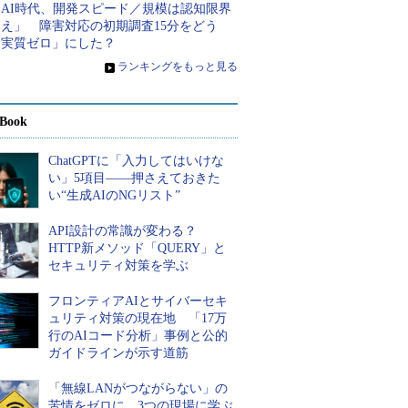
「AI時代、開発スピード／規模は認知限界
超え」 障害対応の初期調査15分をどう
「実質ゼロ」にした？
»
ランキングをもっと見る
Book
ChatGPTに「入力してはいけな
い」5項目――押さえておきた
い“生成AIのNGリスト”
API設計の常識が変わる？
HTTP新メソッド「QUERY」と
セキュリティ対策を学ぶ
フロンティアAIとサイバーセキ
ュリティ対策の現在地 「17万
行のAIコード分析」事例と公的
ガイドラインが示す道筋
「無線LANがつながらない」の
苦情をゼロに 3つの現場に学ぶ