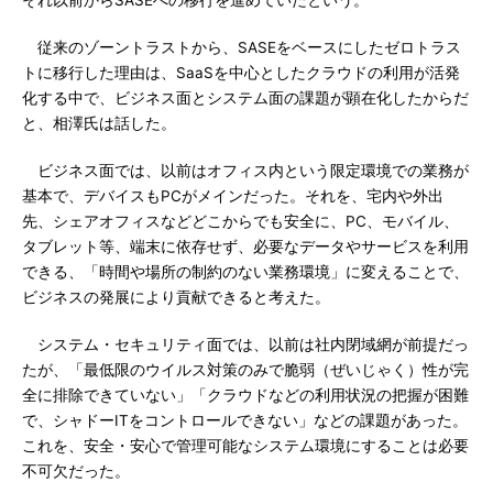
それ以前からSASEへの移行を進めていたという。
従来のゾーントラストから、SASEをベースにしたゼロトラス
トに移行した理由は、SaaSを中心としたクラウドの利用が活発
化する中で、ビジネス面とシステム面の課題が顕在化したからだ
と、相澤氏は話した。
ビジネス面では、以前はオフィス内という限定環境での業務が
基本で、デバイスもPCがメインだった。それを、宅内や外出
先、シェアオフィスなどどこからでも安全に、PC、モバイル、
タブレット等、端末に依存せず、必要なデータやサービスを利用
できる、「時間や場所の制約のない業務環境」に変えることで、
ビジネスの発展により貢献できると考えた。
システム・セキュリティ面では、以前は社内閉域網が前提だっ
たが、「最低限のウイルス対策のみで脆弱（ぜいじゃく）性が完
全に排除できていない」「クラウドなどの利用状況の把握が困難
で、シャドーITをコントロールできない」などの課題があった。
これを、安全・安心で管理可能なシステム環境にすることは必要
不可欠だった。