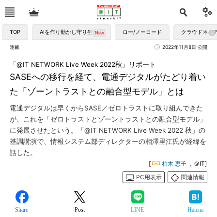
TOP
AIを作り動かし守り生かす
ロー/ノーコード
クラウドネイ
連載
2022年11月8日 公開
「@IT NETWORK Live Week 2022秋」リポート
SASEへの移行を経て、電通デジタルがたどり着い
た「ゾーントラストとの融合型モデル」とは
電通デジタルは早くからSASE／ゼロトラストに取り組んできた
が、これを「ゼロトラストとゾーントラストとの融合型モデル」
に発展させたという。「@IT NETWORK Live Week 2022 秋」の
基調講演で、情報システム部ディレクターの相澤里江氏が経緯を
話した。
[
柏木 恵子
，＠IT]
PC用表示
関連情報
Share
Post
LINE
Hatena