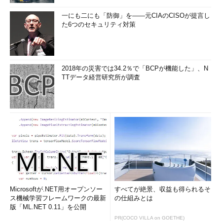
一にも二にも「防御」を――元CIAのCISOが提言し
た6つのセキュリティ対策
2018年の災害では34.2％で「BCPが機能した」、N
TTデータ経営研究所が調査
Microsoftが.NET用オープンソー
すべてが絶景、収益も得られるそ
ス機械学習フレームワークの最新
の仕組みとは
版「ML.NET 0.11」を公開
PR(COCO VILLA on GOETHE)