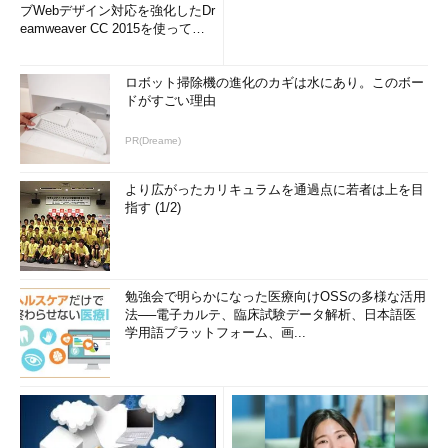
ブWebデザイン対応を強化したDr
eamweaver CC 2015を使って
み...
ロボット掃除機の進化のカギは水にあり。このボー
ドがすごい理由
PR(Dreame)
より広がったカリキュラムを通過点に若者は上を目
指す (1/2)
勉強会で明らかになった医療向けOSSの多様な活用
法──電子カルテ、臨床試験データ解析、日本語医
学用語プラットフォーム、画...