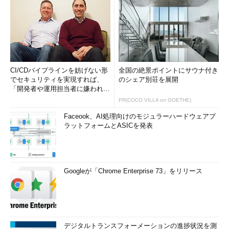
CI/CDパイプラインを妨げない形
全国の絶景ポイントにサウナ付き
でセキュリティを実現すれば、
のシェア別荘を展開
「開発者や運用担当者に嫌われな
いWAF」は可能か
PR(COCO VILLA on GOETHE)
Faceook、AI処理向けのモジュラーハードウェアプ
ラットフォームとASICを発表
Googleが「Chrome Enterprise 73」をリリース
デジタルトランスフォーメーションの進捗状況を測