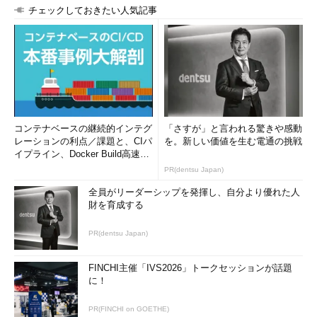
チェックしておきたい人気記事
コンテナベースの継続的インテグ
「さすが」と言われる驚きや感動
レーションの利点／課題と、CIパ
を。新しい価値を生む電通の挑戦
イプライン、Docker Build高速化
のコツ (1/2...
PR(dentsu Japan)
全員がリーダーシップを発揮し、自分より優れた人
財を育成する
PR(dentsu Japan)
FINCHI主催「IVS2026」トークセッションが話題
に！
PR(FINCHI on GOETHE)