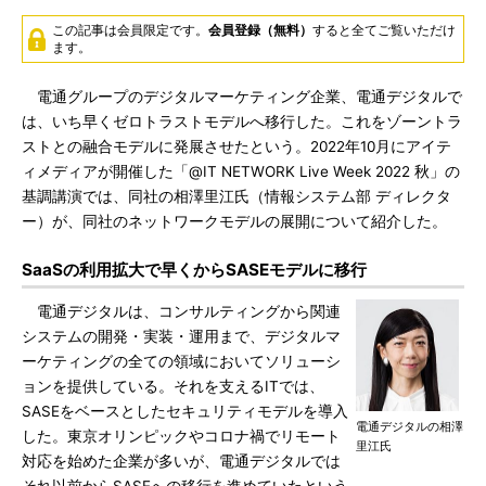
この記事は会員限定です。
会員登録（無料）
すると全てご覧いただけ
ます。
電通グループのデジタルマーケティング企業、電通デジタルで
は、いち早くゼロトラストモデルへ移行した。これをゾーントラ
ストとの融合モデルに発展させたという。2022年10月にアイテ
ィメディアが開催した「@IT NETWORK Live Week 2022 秋」の
基調講演では、同社の相澤里江氏（情報システム部 ディレクタ
ー）が、同社のネットワークモデルの展開について紹介した。
SaaSの利用拡大で早くからSASEモデルに移行
電通デジタルは、コンサルティングから関連
システムの開発・実装・運用まで、デジタルマ
ーケティングの全ての領域においてソリューシ
ョンを提供している。それを支えるITでは、
SASEをベースとしたセキュリティモデルを導入
電通デジタルの相澤
した。東京オリンピックやコロナ禍でリモート
里江氏
対応を始めた企業が多いが、電通デジタルでは