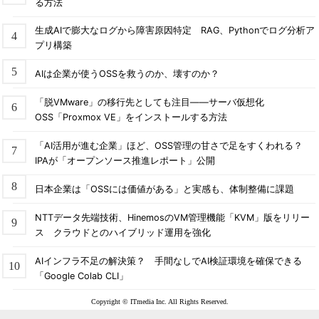
る方法
生成AIで膨大なログから障害原因特定 RAG、Pythonでログ分析ア
プリ構築
AIは企業が使うOSSを救うのか、壊すのか？
「脱VMware」の移行先としても注目――サーバ仮想化
OSS「Proxmox VE」をインストールする方法
「AI活用が進む企業」ほど、OSS管理の甘さで足をすくわれる？
IPAが「オープンソース推進レポート」公開
日本企業は「OSSには価値がある」と実感も、体制整備に課題
NTTデータ先端技術、HinemosのVM管理機能「KVM」版をリリー
ス クラウドとのハイブリッド運用を強化
AIインフラ不足の解決策？ 手間なしでAI検証環境を確保できる
「Google Colab CLI」
Copyright © ITmedia Inc. All Rights Reserved.