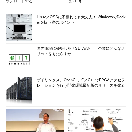
ウンロードする
ま (1/3)
Linux／OSSに不慣れでも大丈夫！ WindowsでDock
erを扱う際のポイント
国内市場に登場した「SD-WAN」、企業にどんなメ
リットをもたらすか
ザイリンクス、OpenCL、C／C++でFPGAアクセラ
レーションを行う開発環境最新版のリリースを発表