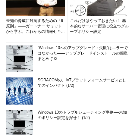
未知の脅威に対抗するための「6
これだけはやっておきたい！ 基
原則」――ガートナー サミット
本的なサーバー管理に役立つグル
から学ぶ、これからの情報セキュ
ープポリシー設定
リティ対策
“Windows 10へのアップグレード：失敗”はエラーで
はなかった――アップグレードインストールの簡単
まとめ (1/3...
SORACOMの、IoTプラットフォームサービスとし
てのインパクト (1/2)
Windows 10のトラブルシューティング事例──未知
のポリシー設定を探せ！ (1/2)