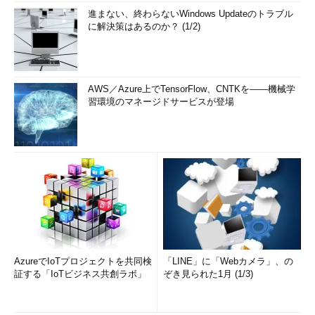
進まない、終わらないWindows Updateのトラブル
に解決策はあるのか？ (1/2)
AWS／Azure上でTensorFlow、CNTKを――機械学
習環境のマネージドサービスが登場
AzureでIoTプロジェクトを共同検
「LINE」に「Webカメラ」、の
証する「IoTビジネス共創ラボ」
ぞき見られた1月 (1/3)