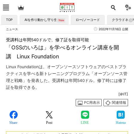
TOP
AIを作り動かし守り生かす
ロー/ノーコード
クラウドネイ
ニュース
2022年11月16日 公開
受講料は年間540ドルで、修了証を取得可能
「OSSのいろは」を学べるオンライン講座を開
講 Linux Foundation
Linux Foundationは、オープンソースソフトウェアのベストプラ
クティスを学べる新トレーニングプログラム「オープンソース管
理と戦略」を発表した。受講料は年間540ドル。修了時には修了
証を取得できる。
[＠IT]
PC用表示
関連情報
Share
Post
LINE
Hatena