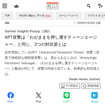
TOP
AIを作り動かし守り生かす
ロー/ノーコード
クラウドネイ
連載
2022年11月25日 公開
Gartner Insights Pickup（282）
APT攻撃は「わがままを押し通すティーンエージ
ャー」と同じ、3つの対抗策とは
近年増加しているAPT（Advanced Persistent Threat）攻撃（高
度で持続的な標的型攻撃）は、昔からおなじみの「Annoyingly
Persistent Teenager」（わがままを押し通すティーンエージャ
ー）と略語が同じで、攻撃の内容も似ている。効果的な対抗策と
は。
[Nader Henein, Gartner]
PC用表示
関連情報
Share
Post
LINE
Hatena