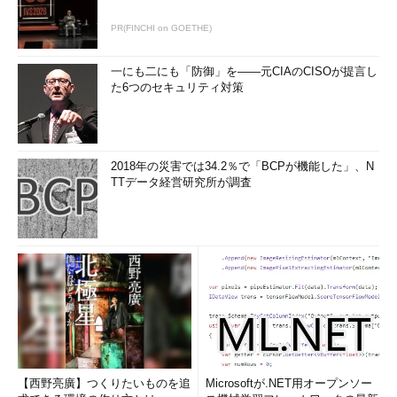
PR(FINCHI on GOETHE)
一にも二にも「防御」を――元CIAのCISOが提言し
た6つのセキュリティ対策
2018年の災害では34.2％で「BCPが機能した」、N
TTデータ経営研究所が調査
【西野亮廣】つくりたいものを追
Microsoftが.NET用オープンソー