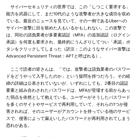
サイバーセキュリティの世界では、この「しつこく要求する」
能力を武器にして、まだ10代のような攻撃者が大きな成功を収め
ている。最近のニュースを見ていて、その一例であるUberへの
サイバー攻撃に目を留めた人もいるかもしれない。この攻撃で
は、同社の請負業者が多要素認証（MFA）の追加認証（ログイン
承認）を何度も要求され、最終的にうんざりしてつい「承認」ボ
タンをクリックしてしまった（訳注：このようなサイバー攻撃は
Advanced Persistent Threat：APTと呼ばれる）。
ここで読者の皆さんは、「では、攻撃者は請負業者のパスワー
ドをどうやって入手したのか」という疑問を持つだろう。その経
緯の詳細は公表されていないが、いずれにしても、2番目の認証
要素と組み合わされたパスワードは、MFAが登場する前からあっ
た弱点を依然として抱えている。ユーザーがそうしたパスワード
を多くのサイトやサービスで再利用していて、それらの1つが侵
害されれば、そのユーザーがアカウントを持っている他のサービ
スで、侵害によって漏えいしたパスワードが再利用されてしまう
恐れがある。