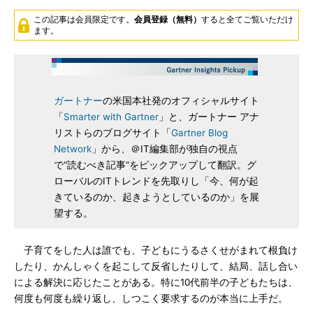
この記事は会員限定です。
会員登録（無料）
すると全てご覧いただけ
ます。
ガートナー
の米国本社発のオフィシャルサイト
「
Smarter with Gartner
」と、ガートナー アナ
リストらのブログサイト「
Gartner Blog
Network
」から、＠IT編集部が独自の視点
で“読むべき記事”をピックアップして翻訳。グ
ローバルのITトレンドを先取りし「今、何が起
きているのか、起きようとしているのか」を展
望する。
子育てをした人は誰でも、子どもにうるさくせがまれて根負け
したり、かんしゃくを起こして反省したりして、結局、話し合い
による解決に応じたことがある。特に10代前半の子どもたちは、
何度も何度も繰り返し、しつこく要求するのが本当に上手だ。