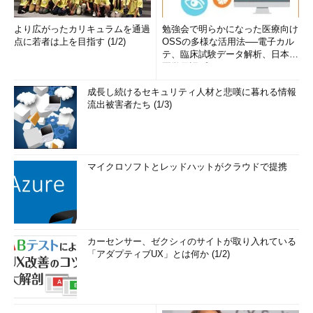
より広がったカリキュラムを通過
勉強会で明らかになった医療向け
点に若者は上を目指す (1/2)
OSSの多様な活用法──電子カル
テ、臨床試験データ解析、日本語
医学用語プラットフォーム、画...
成長し続けるセキュリティ人材と悲嘆に暮れる情報
流出被害者たち (1/3)
マイクロソフトとレッドハットがクラウドで提携
カーセンサー、ゼクシィのサイトが取り入れている
「アダプティブUX」とは何か (1/2)