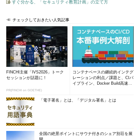
すぐ分かる、「セキュリティ教育計画」の立て方
チェックしておきたい人気記事
FINCHI主催「IVS2026」トーク
コンテナベースの継続的インテグ
セッションが話題に！
レーションの利点／課題と、CIパ
イプライン、Docker Build高速化
のコツ (1/2...
PR(FINCHI on GOETHE)
「電子署名」とは、「デジタル署名」とは
全国の絶景ポイントにサウナ付きのシェア別荘を展
開