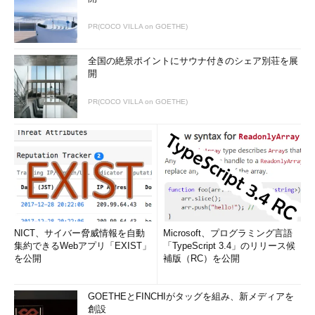
PR(COCO VILLA on GOETHE)
全国の絶景ポイントにサウナ付きのシェア別荘を展
開
PR(COCO VILLA on GOETHE)
NICT、サイバー脅威情報を自動
Microsoft、プログラミング言語
集約できるWebアプリ「EXIST」
「TypeScript 3.4」のリリース候
を公開
補版（RC）を公開
GOETHEとFINCHIがタッグを組み、新メディアを
創設