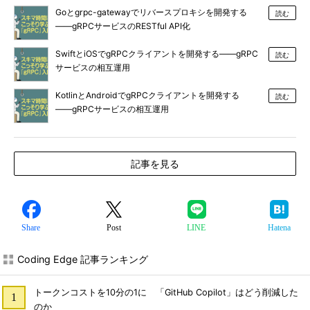
Goとgrpc-gatewayでリバースプロキシを開発する
読む
――gRPCサービスのRESTful API化
SwiftとiOSでgRPCクライアントを開発する――gRPC
読む
サービスの相互運用
KotlinとAndroidでgRPCクライアントを開発する
読む
――gRPCサービスの相互運用
記事を見る
Share
Post
LINE
Hatena
Coding Edge 記事ランキング
トークンコストを10分の1に 「GitHub Copilot」はどう削減した
のか