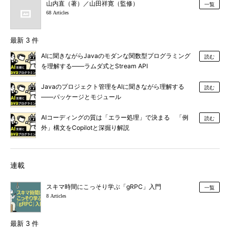
山内直（著）／山田祥寛（監修）
一覧
68 Articles
最新 3 件
AIに聞きながらJavaのモダンな関数型プログラミング
読む
を理解する――ラムダ式とStream API
Javaのプロジェクト管理をAIに聞きながら理解する
読む
――パッケージとモジュール
AIコーディングの質は「エラー処理」で決まる 「例
読む
外」構文をCopilotと深掘り解説
連載
スキマ時間にこっそり学ぶ「gRPC」入門
一覧
8 Articles
最新 3 件