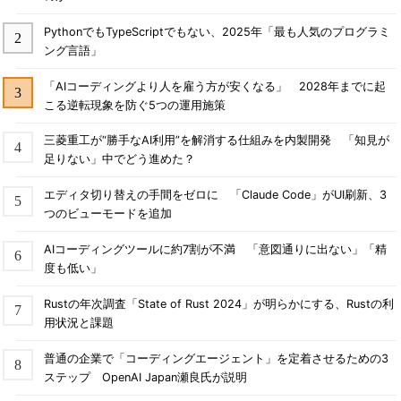
PythonでもTypeScriptでもない、2025年「最も人気のプログラミ
ング言語」
「AIコーディングより人を雇う方が安くなる」 2028年までに起
こる逆転現象を防ぐ5つの運用施策
三菱重工が“勝手なAI利用”を解消する仕組みを内製開発 「知見が
足りない」中でどう進めた？
エディタ切り替えの手間をゼロに 「Claude Code」がUI刷新、3
つのビューモードを追加
AIコーディングツールに約7割が不満 「意図通りに出ない」「精
度も低い」
Rustの年次調査「State of Rust 2024」が明らかにする、Rustの利
用状況と課題
普通の企業で「コーディングエージェント」を定着させるための3
ステップ OpenAI Japan瀬良氏が説明