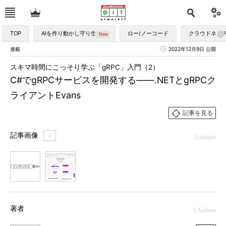
TOP
AIを作り動かし守り生かす
ロー/ノーコード
クラウドネイ
連載
2022年12月9日 公開
スキマ時間にこっそり学ぶ「gRPC」入門（2）
C#でgRPCサービスを開発する――.NETとgRPCク
ライアントEvans
記事を見る
記事画像
＋
2 Images
1
2
著者
1 Authors