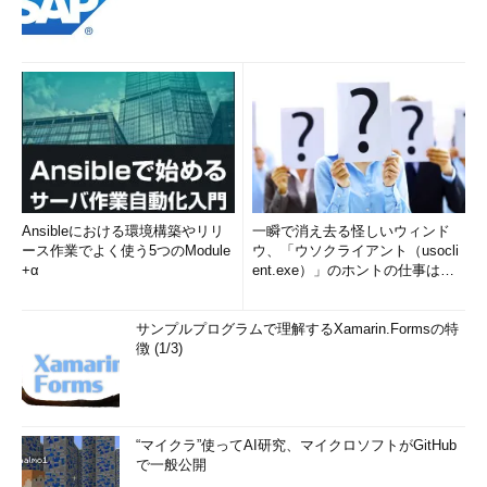
Ansibleにおける環境構築やリリ
一瞬で消え去る怪しいウィンド
ース作業でよく使う5つのModule
ウ、「ウソクライアント（usocli
+α
ent.exe）」のホントの仕事は？
(1/2)
サンプルプログラムで理解するXamarin.Formsの特
徴 (1/3)
“マイクラ”使ってAI研究、マイクロソフトがGitHub
で一般公開