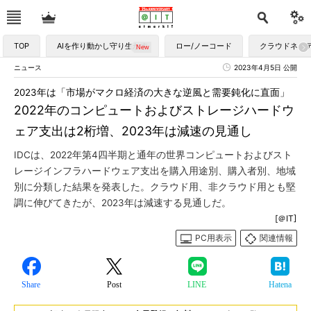
TOP
AIを作り動かし守り生かす
ロー/ノーコード
クラウドネイ
ニュース
2023年4月5日 公開
2023年は「市場がマクロ経済の大きな逆風と需要鈍化に直面」
2022年のコンピュートおよびストレージハードウ
ェア支出は2桁増、2023年は減速の見通し
IDCは、2022年第4四半期と通年の世界コンピュートおよびスト
レージインフラハードウェア支出を購入用途別、購入者別、地域
別に分類した結果を発表した。クラウド用、非クラウド用とも堅
調に伸びてきたが、2023年は減速する見通しだ。
[＠IT]
PC用表示
関連情報
Share
Post
LINE
Hatena