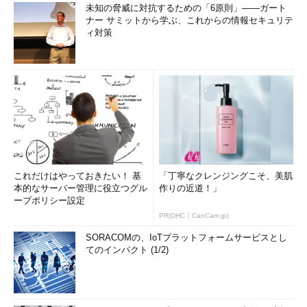
未知の脅威に対抗するための「6原則」――ガート
ナー サミットから学ぶ、これからの情報セキュリテ
ィ対策
これだけはやっておきたい！ 基
「丁寧なクレンジングこそ、美肌
本的なサーバー管理に役立つグル
作りの近道！」
ープポリシー設定
PR(DHC｜CanCam.jp)
SORACOMの、IoTプラットフォームサービスとし
てのインパクト (1/2)