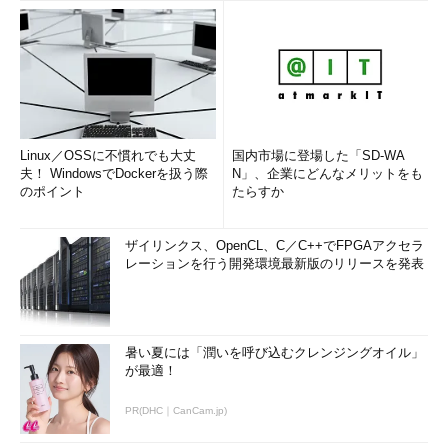
Linux／OSSに不慣れでも大丈
国内市場に登場した「SD-WA
夫！ WindowsでDockerを扱う際
N」、企業にどんなメリットをも
のポイント
たらすか
ザイリンクス、OpenCL、C／C++でFPGAアクセラ
レーションを行う開発環境最新版のリリースを発表
暑い夏には「潤いを呼び込むクレンジングオイル」
が最適！
PR(DHC｜CanCam.jp)