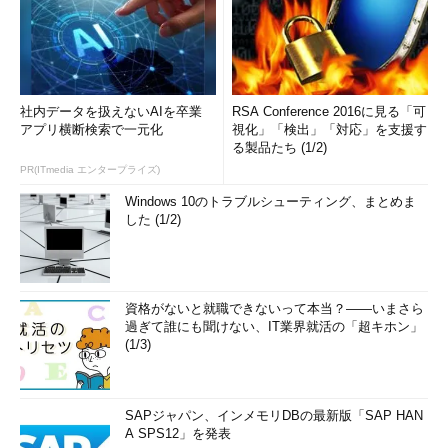
社内データを扱えないAIを卒業
RSA Conference 2016に見る「可
アプリ横断検索で一元化
視化」「検出」「対応」を支援す
る製品たち (1/2)
PR(ITmedia エンタープライズ)
Windows 10のトラブルシューティング、まとめま
した (1/2)
資格がないと就職できないって本当？――いまさら
過ぎて誰にも聞けない、IT業界就活の「超キホン」
(1/3)
SAPジャパン、インメモリDBの最新版「SAP HAN
A SPS12」を発表