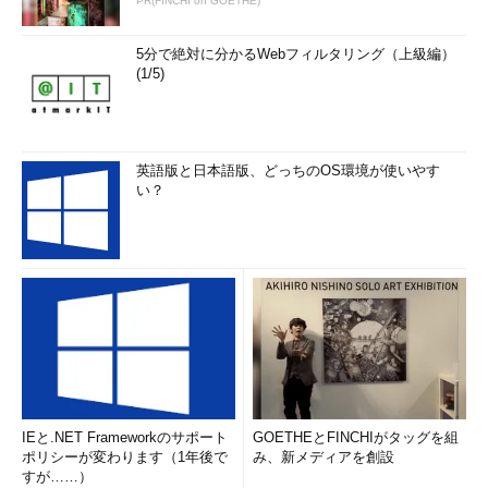
PR(FINCHI on GOETHE)
5分で絶対に分かるWebフィルタリング（上級編）
(1/5)
英語版と日本語版、どっちのOS環境が使いやす
い？
IEと.NET Frameworkのサポート
GOETHEとFINCHIがタッグを組
ポリシーが変わります（1年後で
み、新メディアを創設
すが……）