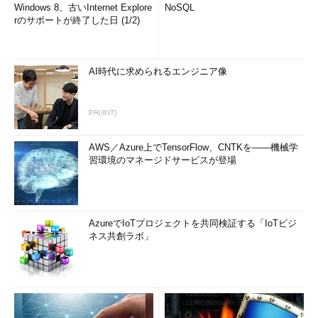
Windows 8、古いInternet Explore
NoSQL
rのサポートが終了した日 (1/2)
AI時代に求められるエンジニア像
PR(＠IT)
AWS／Azure上でTensorFlow、CNTKを――機械学
習環境のマネージドサービスが登場
AzureでIoTプロジェクトを共同検証する「IoTビジ
ネス共創ラボ」