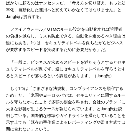
ばかりに頼るのはナンセンスだ。「考え方を切り替え、もっと効
率化、自動化した運用へと変えていかなくてはなりません」と
Jang氏は提言する。
ファイアウォール／UTMのルール設定を自動化すれば管理者
の負担を減らし、ミスも防止できる。自動化を進めるべき理由は
他にもある。1つは「セキュリティレベルを保ちながらビジネス
が要求するスピードを実現するために必要だから」だ。
「一般に、ビジネスが求めるスピードを満たそうとするとセキ
ュリティレベルが保てず、逆にセキュリティレベルを守ろうとす
るとスピードが落ちるという課題があります」（Jang氏）
もう1つは「さまざまな法規制、コンプライアンスを順守する
ため」だ。「米国やヨーロッパでは、セキュリティに関するルー
ルを守らなかったことで多額の罰金を科され、会社のブランドに
大きな影響が生じるケースが報じられています」とJang氏は説
明している。国際的な標準やガイドラインを満たしていることを
示す上でも「既存の手作業によるレポーティングや監査方式では
間に合わない」という。