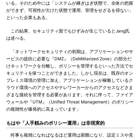
いる。そのため中には「システムが継ぎはぎ状態で、全体の把握
ができず、可視性が欠けた状態で運用、管理をせざるを得ない」
といった企業もある。
この結果、セキュリティ面でもひずみが生じているとJang氏
は述べる。
「ネットワークセキュリティの初期は、アプリケーションやサ
ービスの提供に必要な『DMZ』（DeMilitarized Zone）の部分だ
けネットワークを分離し、ポリシーを管理するといった方法でセ
キュリティを保つことができました。しかし現在は、既存のオン
プレミス環境の管理に加え、アプリケーションが稼働しているク
ラウド環境へのアクセスやテレワーカーからのアクセスなどさま
ざまな接続を管理する必要があります。それに伴って、ファイア
ウォールや『UTM』（Unified Threat Management）のポリシー
の複雑性が爆発的に高まっています」
もはや「人手頼みのポリシー運用」は非現実的
何事も複雑になればなるほど運用は困難になり、設定ミスや見