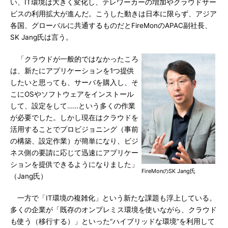
い、IT環境は大きく変化し、テレワーカーの増加やクラウドサー
ビスの利用拡大が進んだ。こうした動きは日本に限らず、アジア
各国、グローバルに共通するものだとFireMonのAPAC副社長、
SK Jang氏は言う。
「クラウドが一般的ではなかったころ
は、新たにアプリケーションを1つ提供
したいと思っても、サーバを購入し、そ
こにOSやソフトウェアをインストール
して、設定をして……という多くの作業
が必要でした。しかし現在はクラウドを
活用することでプロビジョニング（事前
の構築、設定作業）が簡単になり、ビジ
ネス側の要請に応じて迅速にアプリケー
ションを提供できるようになりました」
FireMonのSK Jang氏
（Jang氏）
一方で「IT環境の複雑化」という新たな課題も浮上している。
多くの企業が「既存のオンプレミス環境を使いながら、クラウド
も使う（移行する）」といった“ハイブリッドな環境”を利用して