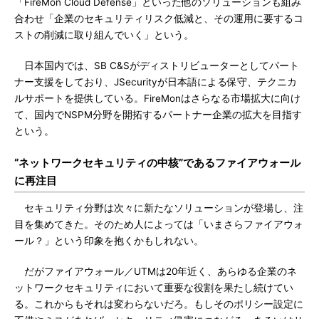
「FireMon Cloud Defense」といった他のソリューションも組み
合わせ「企業のセキュリティリスク低減と、その運用に要するコ
ストの削減に取り組んでいく」という。
日本国内では、SB C&Sがディストリビューターとしてパート
ナー支援をしており、JSecurityが日本語による保守、テクニカ
ルサポートを提供している。FireMonはさらなる市場拡大に向け
て、国内でNSPM分野を開拓するパートナー企業の拡大を目指す
という。
“ネットワークセキュリティの中核”であるファイアウォール
に再注目
セキュリティ分野は次々に新たなソリューションが登場し、注
目を集めてきた。そのため人によっては「いまさらファイアウォ
ール？」という印象を抱くかもしれない。
だがファイアウォール／UTMは20年近く、あらゆる企業のネ
ットワークセキュリティにおいて重要な役割を果たし続けてい
る。これからもそれは変わらないだろ。もしそのポリシー設定に