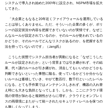
システムで導入され始めた2001年に設立され、NSPM市場を拡大
してきた。
「大企業ともなると20年近くファイアウォールを運用している
ことは珍しくありません。ただ、そういった企業の多くが、ポリ
シーの設定状況や内容を把握できていないのが実情です。なぜこ
んなルールが設定されているのか、そのルールが使われているの
かどうか、そのルールでどんなリスクがあるのか、を把握する方
法を持っていないのです」（Jang氏）
こうした状態でシステム担当者が異動になると「なぜこうした
ルールが設定されたか」という背景までは引き継がれず、その結
果、代々謎のルールが引き継がれ、消去してもいいのかどうかも
判断できないといった事態に陥る。使っているかどうか分からな
いルールは蓄積していき、やがて数百行、数千行といったレベル
になる。とても手作業ではメンテナンスしきれず、機器の入れ替
え時にも大きな負担となってしまう。しかも、ここにクラウド環
境の管理が加わると複雑性がさらに増す。クラウドとオンプレミ
スの両環境にまたがって統一されたセキュリティレベルを保つの
も難しくなってしまう。