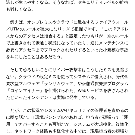
逃しが生じやすくなる。そうなれば、セキュリティレベルの維持
も難しくなる。
例えば、オンプレミスやクラウドに散在するファイアウォール
／UTMのルールが長大になりすぎて把握できず、「このIPアドレ
スからのアクセスは拒否する」と設定したつもりが、別のルール
で上書きされて素通し状態になっていたり、逆にメンテナンスに
必要なアクセスまでブロックされたりするといった小規模な事故
を耳にしたことはあるだろう。
そして恐ろしいことにサイバー攻撃者はこうしたミスを見逃さ
ない。クラウドの設定ミスを使ってシステムに侵入され、身代金
要求型マルウェア「ランサムウェア」や仮想通貨発掘プログラム
「コインマイナー」を仕掛けられた、Webサービスを改ざんされ
たといったインシデントは実際に発生している。
だが、この状況でシステムやセキュリティの管理者を責めるの
は酷な話だ。IT環境がシンプルであれば、担当者が頑張って「運
用」でカバーすることも可能だが、システムが大規模化、複雑化
し、ネットワーク経路も多様化する中では、現場担当者の頑張り