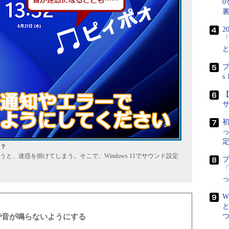
0
2
プ
s
【
初
定
？
、迷惑を掛けてしまう。そこで、Windows 11でサウンド設定
「
W
で音が鳴らないようにする