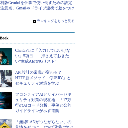
料版Geminiを仕事で使い倒すための設定
注意点、Gmailやドライブ連携で差をつけ
ろ
»
ランキングをもっと見る
Book
ChatGPTに「入力してはいけな
い」5項目――押さえておきた
い“生成AIのNGリスト”
API設計の常識が変わる？
HTTP新メソッド「QUERY」と
セキュリティ対策を学ぶ
フロンティアAIとサイバーセキ
ュリティ対策の現在地 「17万
行のAIコード分析」事例と公的
ガイドラインが示す道筋
「無線LANがつながらない」の
苦情をゼロに 3つの現場に学ぶ