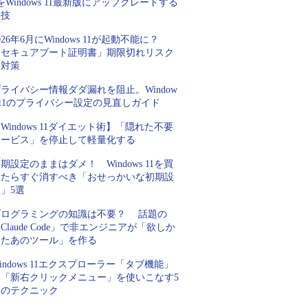
をWindows 11最新版にアップグレードする
裏技
026年6月にWindows 11が起動不能に？
「セキュアブート証明書」期限切れリスク
と対策
ライバシー情報ダダ漏れを阻止。Window
 11のプライバシー設定の見直しガイド
Windows 11ダイエット術】「隠れた不要
サービス」を停止して軽量化する
期設定のままはダメ！ Windows 11を買
ったらすぐ消すべき「おせっかいな初期設
」5選
プログラミングの知識は不要？ 話題の
Claude Code」で非エンジニアが「欲しか
ったあのツール」を作る
indows 11エクスプローラー「タブ機能」
と「新右クリックメニュー」を使いこなす5
つのテクニック