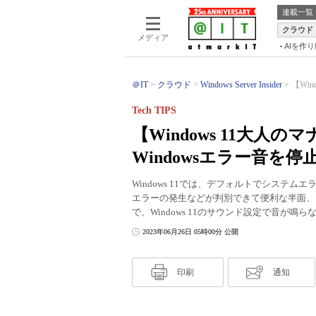
連載一覧
クラウド
メディア
AIを作
＠IT
クラウド
Windows Server Insider
【Wi
Tech TIPS
【Windows 11大
Windowsエラー音を停
Windows 11では、デフォルトでシステ
エラーの発生などが判別できて便利な半面、
で、Windows 11のサウンド設定で音が
2023年06月26日 05時00分 公開
印刷
通知