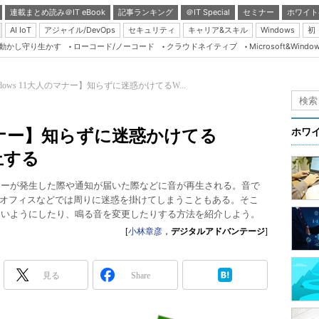
連載まとめ読み＠IT eBook
記事ランキング
＠IT Special
セミナー
ホワイト
AI IoT
アジャイル/DevOps
セキュリティ
キャリア&スキル
Windows
初
り動かし守り生かす
ローコード/ノーコード
クラウドネイティブ
Microsoft&Windo
Server & Storage
HTML5 + UX
ndows 11大人のマナー】知らずに迷惑かけてるW...
Smart & Social
Coding Edge
人のマナー】知らずに迷惑かけてる
ホワ
Java Agile
止する
Database Expert
ムエラーが発生した際や通知が届いた際などに音が再生される。音で
Linux ＆ OSS
オフィスなどでは周りに迷惑を掛けてしまうこともある。そこ
鳴らないようにしたり、鳴る音を変更したりする方法を紹介しよう。
Master of IP Networ
[
小林章彦
，
デジタルアドバンテージ
]
Security & Trust
Test & Tools
見る
Share
Insider.NET
ブログ