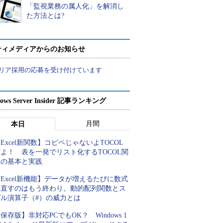
「監視業務の属人化」を解消し
た方法とは?
ティメディアからのお知らせ
リア採用の応募を受け付けています
ows Server Insider 記事ランキング
月間
本日
Excel新関数】コピペじゃないよTOCOL
よ！ 表を一発でリスト化するTOCOL関
数の基本と実践
Excel新機能】データが増えるたびに数式
を直すのはもう終わり。動的配列関数とス
ピル演算子（#）の威力とは
保存版】非対応PCでもOK？ Windows 1