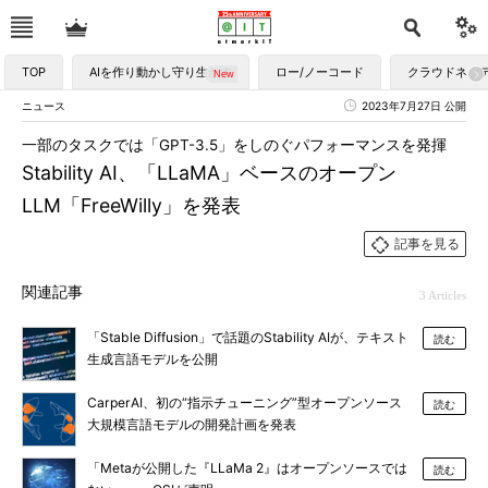
TOP
AIを作り動かし守り生かす
ロー/ノーコード
クラウドネイ
ニュース
2023年7月27日 公開
一部のタスクでは「GPT-3.5」をしのぐパフォーマンスを発揮
Stability AI、「LLaMA」ベースのオープン
LLM「FreeWilly」を発表
記事を見る
関連記事
3 Articles
「Stable Diffusion」で話題のStability AIが、テキスト
読む
生成言語モデルを公開
CarperAI、初の“指示チューニング”型オープンソース
読む
大規模言語モデルの開発計画を発表
「Metaが公開した『LLaMa 2』はオープンソースでは
読む