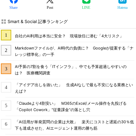
Share
Post
LINE
Hatena
Smart & Social 記事ランキング
自社のAI利用は本当に安全？ 現場放任に潜む「4大リスク」
Markdownファイルが、AI時代の負債に？ Googleが提案する「ナ
レッジ標準化」の一手
AI予算の7割を食う「ITインフラ」、中でも予算超過しやすいの
は？ 医療機関調査
「アイデア出しを抜いた」 生成AIなしで最も不安になる業務とい
えば？
「Claudeより4割安い」 M365のExcel/メール操作を丸投げる
「Copilot Cowork」“従量課金”の落とし穴
「AI活用が単発質問の企業は大敗」 楽天にコストと遅延の30％低
下も達成させた、AIエージェント運用の勝ち筋