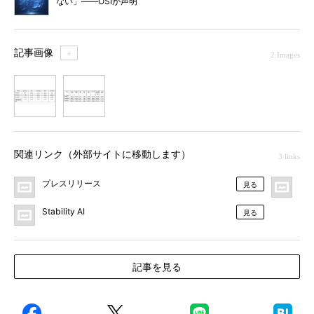
ない」――OSIが声明
記事画像
＋
2 Images
1
2
関連リンク（外部サイトに移動します）
3 links
プレスリリース
Hug
見る
Stability AI
見る
記事を見る