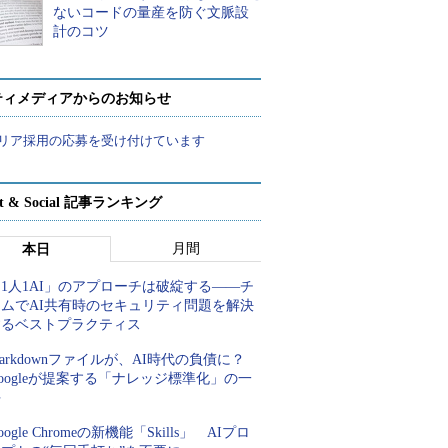
ないコードの量産を防ぐ文脈設
計のコツ
ティメディアからのお知らせ
リア採用の応募を受け付けています
rt & Social 記事ランキング
月間
本日
1人1AI」のアプローチは破綻する――チ
ームでAI共有時のセキュリティ問題を解決
するベストプラクティス
arkdownファイルが、AI時代の負債に？
oogleが提案する「ナレッジ標準化」の一
手
oogle Chromeの新機能「Skills」 AIプロ