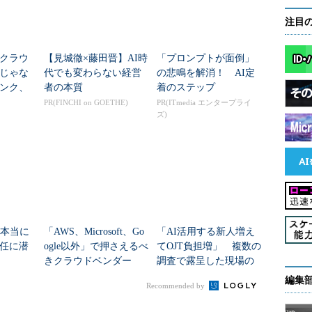
注目
クラウ
【見城徹×藤田晋】AI時
「プロンプトが面倒」
じゃな
代でも変わらない経営
の悲鳴を解消！ AI定
ンク、
者の本質
着のステップ
ウドに
PR(FINCHI on GOETHE)
PR(ITmedia エンタープライ
ズ)
は本当に
「AWS、Microsoft、Go
「AI活用する新人増え
任に潜
ogle以外」で押さえるべ
てOJT負担増」 複数の
」
きクラウドベンダー
調査で露呈した現場の
は？ AI時代の新たな
苦悩
編集
Recommended by
勢力図