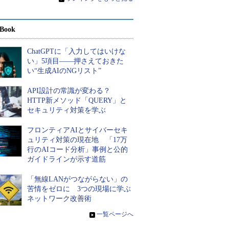
Book
ChatGPTに「入力してはいけな
い」5項目――押さえておきた
い“生成AIのNGリスト”
API設計の常識が変わる？
HTTP新メソッド「QUERY」と
セキュリティ対策を学ぶ
フロンティアAIとサイバーセキ
ュリティ対策の現在地 「17万
行のAIコード分析」事例と公的
ガイドラインが示す道筋
「無線LANがつながらない」の
苦情をゼロに 3つの現場に学ぶ
ネットワーク改善術
»
一覧ページへ