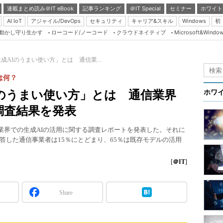
連載まとめ読み＠IT eBook
記事ランキング
＠IT Special
セミナー
ホワイト
AI IoT
アジャイル/DevOps
セキュリティ
キャリア&スキル
Windows
初
り動かし守り生かす
ローコード/ノーコード
クラウドネイティブ
Microsoft&Windo
Server & Storage
HTML5 + UX
成AIのうまい使い方」とは 通信業...
Smart & Social
は何？
Coding Edge
Iのうまい使い方」とは 通信業界
ホワ
Java Agile
調査結果を発表
Database Expert
信業界での生成AIの活用に関する調査レポートを発表した。それに
Linux ＆ OSS
答した通信事業者は15％にとどまり、65％は既存モデルの活用
Master of IP Networ
[
＠IT
]
Security & Trust
Test & Tools
Share
Insider.NET
ブログ