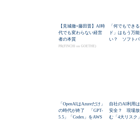
【見城徹×藤田晋】AI時
「何でもできる
代でも変わらない経営
ド」はもう万能
者の本質
い？ ソフトバ
日本版ネオクラ
PR(FINCHI on GOETHE)
名乗り
「OpenAIはAzureだけ」
自社のAI利用
の時代が終了 「GPT-
安全？ 現場放
5.5」「Codex」をAWS
む「4大リスク
で利用するメリットは
何か