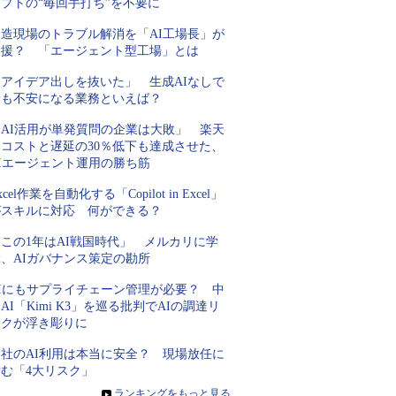
プトの“毎回手打ち”を不要に
製造現場のトラブル解消を「AI工場長」が
支援？ 「エージェント型工場」とは
「アイデア出しを抜いた」 生成AIなしで
最も不安になる業務といえば？
「AI活用が単発質問の企業は大敗」 楽天
にコストと遅延の30％低下も達成させた、
AIエージェント運用の勝ち筋
xcel作業を自動化する「Copilot in Excel」
がスキルに対応 何ができる？
この1年はAI戦国時代」 メルカリに学
ぶ、AIガバナンス策定の勘所
AIにもサプライチェーン管理が必要？ 中
AI「Kimi K3」を巡る批判でAIの調達リ
スクが浮き彫りに
自社のAI利用は本当に安全？ 現場放任に
潜む「4大リスク」
»
ランキングをもっと見る