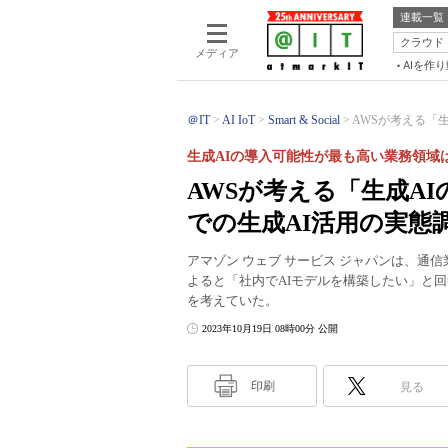
連載一覧
クラウド
メディア
AIを作
＠IT
AI IoT
Smart & Social
AWSが考える「生
生成AIの導入可能性が最も高い業務領域
AWSが考える「生成A
での生成AI活用の実態
アマゾン ウェブ サービス ジャパンは、通
よると「社内でAIモデルを構築したい」と回
を考えていた。
2023年10月19日 08時00分 公開
印刷
見る