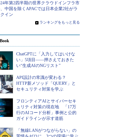
024年第2四半期の世界クラウドインフラ市
、中国を除くAPACでは日本企業2社がラ
ンクイン
»
ランキングをもっと見る
Book
ChatGPTに「入力してはいけな
い」5項目――押さえておきた
い“生成AIのNGリスト”
API設計の常識が変わる？
HTTP新メソッド「QUERY」と
セキュリティ対策を学ぶ
フロンティアAIとサイバーセキ
ュリティ対策の現在地 「17万
行のAIコード分析」事例と公的
ガイドラインが示す道筋
「無線LANがつながらない」の
苦情をゼロに 3つの現場に学ぶ