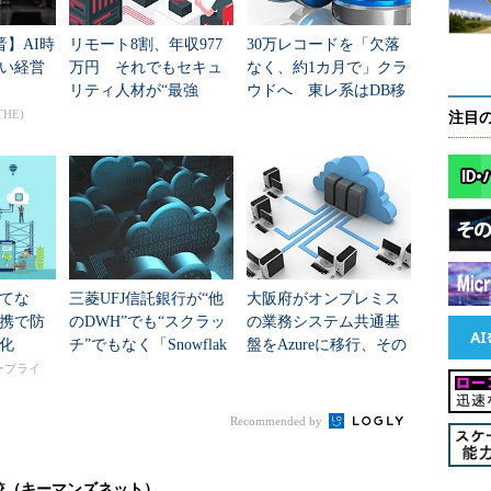
晋】AI時
リモート8割、年収977
30万レコードを「欠落
い経営
万円 それでもセキュ
なく、約1カ月で」クラ
リティ人材が“最強
ウドへ 東レ系はDB移
職”になれない理由
行をどう進めた？
THE)
注目
てな
三菱UFJ信託銀行が“他
大阪府がオンプレミス
携で防
のDWH”でも“スクラッ
の業務システム共通基
化
チ”でもなく「Snowflak
盤をAzureに移行、その
e」を選んだのはなぜ？
狙いは
タープライ
Recommended by
較（キーマンズネット）