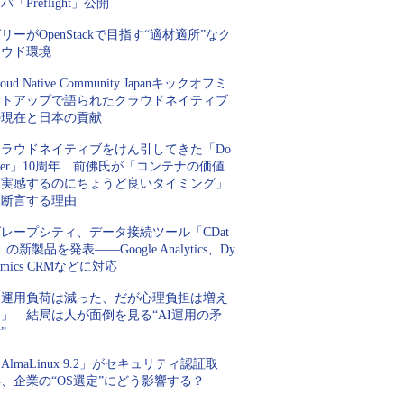
バ「Preflight」公開
リーがOpenStackで目指す“適材適所”なク
ラウド環境
loud Native Community Japanキックオフミ
ートアップで語られたクラウドネイティブ
の現在と日本の貢献
クラウドネイティブをけん引してきた「Do
ker」10周年 前佛氏が「コンテナの価値
を実感するのにちょうど良いタイミング」
と断言する理由
レープシティ、データ接続ツール「CDat
」の新製品を発表――Google Analytics、Dy
amics CRMなどに対応
「運用負荷は減った、だが心理負担は増え
」 結局は人が面倒を見る“AI運用の矛
”
AlmaLinux 9.2」がセキュリティ認証取
、企業の“OS選定”にどう影響する？