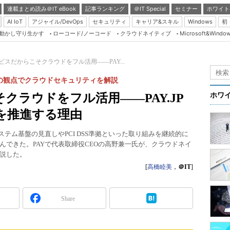
連載まとめ読み＠IT eBook
記事ランキング
＠IT Special
セミナー
ホワイト
AI IoT
アジャイル/DevOps
セキュリティ
キャリア&スキル
Windows
初
り動かし守り生かす
ローコード/ノーコード
クラウドネイティブ
Microsoft&Windo
Server & Storage
HTML5 + UX
ビスだからこそクラウドをフル活用――PAY...
Smart & Social
 6つの観点でクラウドセキュリティを解説
Coding Edge
クラウドをフル活用――PAY.JP
ホワ
Java Agile
を推進する理由
Database Expert
システム基盤の見直しやPCI DSS準拠といった取り組みを継続的に
Linux ＆ OSS
んできた。PAYで代表取締役CEOの高野兼一氏が、クラウドネイ
説した。
Master of IP Networ
[
高橋睦美
，
＠IT
]
Security & Trust
Test & Tools
Share
Insider.NET
ブログ