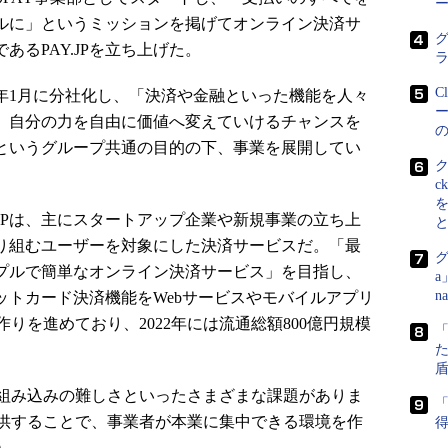
ー
ルに」というミッションを掲げてオンライン決済サ
グ
あるPAY.JPを立ち上げた。
C
8年1月に分社化し、「決済や金融といった機能を人々
、自分の力を自由に価値へ変えていけるチャンスを
というグループ共通の目的の下、事業を展開してい
c
.JPは、主にスタートアップ企業や新規事業の立ち上
り組むユーザーを対象にした決済サービスだ。「最
グ
プルで簡単なオンライン決済サービス」を目指し、
a
n
ットカード決済機能をWebサービスやモバイルアプリ
りを進めており、2022年には流通総額800億円規模
た
盾
組み込みの難しさといったさまざまな課題がありま
「
供することで、事業者が本業に集中できる環境を作
得
）