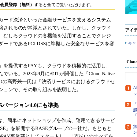
会員登録（無料）
すると全てご覧いただけます。
カード決済といった金融サービスを支えるシステム
築されるのが常識とされていた。しかし、クラウド
アイ
、むしろクラウドの各機能を活用することでクレジ
キャ
ードであるPCI DSSに準拠した安全なサービスを容
Clou
P」を提供するPAYも、クラウドを積極的に活用し、
。2023年9月に＠ITが開催した「Cloud Native
締役CEOの高野兼一氏は「決済サービスにおけるクラウドセ
ションで、その取り組みを説明した。
SSバージョン4.0にも準拠
は、簡単にネットショップを作成、運用できるサービ
ASE」を展開するBASEグループの一社だ。もともと
EのPAY事業部としてスタートし、「支払いのすべてを