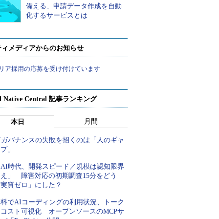
備える、申請データ作成を自動
化するサービスとは
ティメディアからのお知らせ
リア採用の応募を受け付けています
d Native Central 記事ランキング
月間
本日
AIガバナンスの失敗を招くのは「人のギャ
ップ」
「AI時代、開発スピード／規模は認知限界
超え」 障害対応の初期調査15分をどう
「実質ゼロ」にした？
無料でAIコーディングの利用状況、トーク
ンコスト可視化 オープンソースのMCPサ