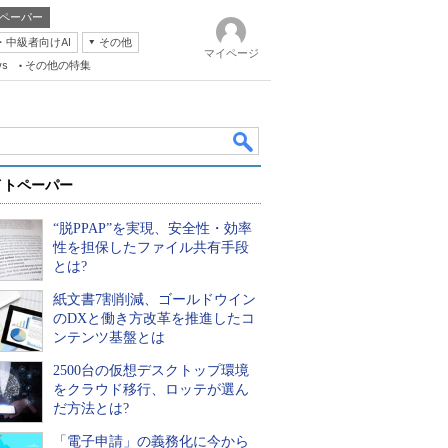
ペーパー
・中級者向けAI
その他
マイページ
ws
その他の特集
イトペーパー
“脱PPAP”を実現、安全性・効率
性を担保したファイル共有手段
とは?
紙文書7割削減、ゴールドウイン
k
のDXと働き方改革を推進したコ
ンテンツ基盤とは
2500台の仮想デスクトップ環境
をクラウド移行、ロッテが選ん
だ方法とは?
「電子申請」の義務化に今から