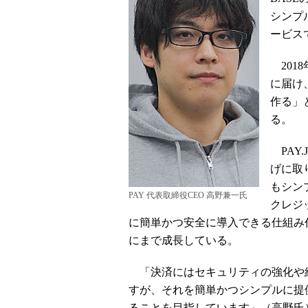
シンプ
ービスで
201
に届け
作る」
る。
PAY
げに取
もシン
PAY 代表取締役CEO 高野兼一氏
クレジ
に簡単かつ安全に導入できる仕組み作
にまで成長している。
「決済にはセキュリティの強化や
すが、それを簡単かつシンプルに提
ることを目指しています」（高野氏