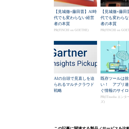
【見城徹×藤田晋】AI時
【見城徹×藤田
代でも変わらない経営
代でも変わらな
者の本質
者の本質
PR(FINCHI on GOETHE)
PR(FINCHI on GOE
AIの台頭で見直しを迫
既存ツールは捨
られるマルチクラウド
い！ アプリ連
戦略
ぐ情報のサイロ
PR(ITmedia エン
ズ)
この記事に関連する製品／サービスを比