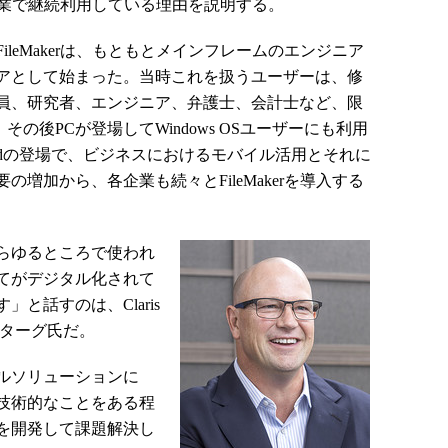
学の授業で継続利用している理由を説明する。
ileMakerは、もともとメインフレームのエンジニア
アとして始まった。当時これを扱うユーザーは、修
員、研究者、エンジニア、弁護士、会計士など、限
の後PCが登場してWindows OSユーザーにも利用
iPadの登場で、ビジネスにおけるモバイル活用とそれに
増加から、各企業も続々とFileMakerを導入する
らゆるところで使われ
てがデジタル化されて
と話すのは、Claris
フライターグ氏だ。
ルソリューションに
技術的なことをある程
を開発して課題解決し