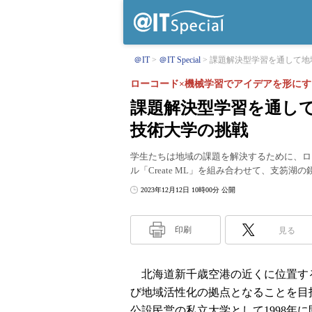
＠IT
＠IT Special
課題解決型学習を通して地域
ローコード×機械学習でアイデアを形にす
課題解決型学習を通し
技術大学の挑戦
学生たちは地域の課題を解決するために、ロー
ル「Create ML」を組み合わせて、支笏
2023年12月12日 10時00分 公開
印刷
見る
北海道新千歳空港の近くに位置す
び地域活性化の拠点となることを目
公設民営の私立大学として1998年