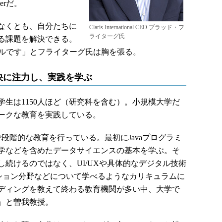
erだ。
なくとも、自分たちに
Claris International CEO ブラッド・フ
ライターグ氏
る課題を解決できる。
るツールです」とフライターグ氏は胸を張る。
決に注力し、実践を学ぶ
生は1150人ほど（研究科を含む）。小規模大学だ
ークな教育を実践している。
階的な教育を行っている。最初にJavaプログラミ
学などを含めたデータサイエンスの基本を学ぶ。そ
続けるのではなく、UI/UXや具体的なデジタル技術
ーション分野などについて学べるようなカリキュラムに
ディングを教えて終わる教育機関が多い中、大学で
」と曽我教授。