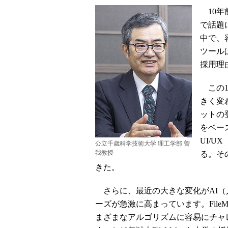
10年
で話題
中で、
ツールは
採用理
この1
きく変
ットの
をベー
UI/
公立千歳科学技術大学 理工学部 曽
我教授
る。その
きた。
さらに、最近の大きな変化がAI（
ーズが急激に高まっています。FileM
まざまなアルゴリズムに容易にチャ