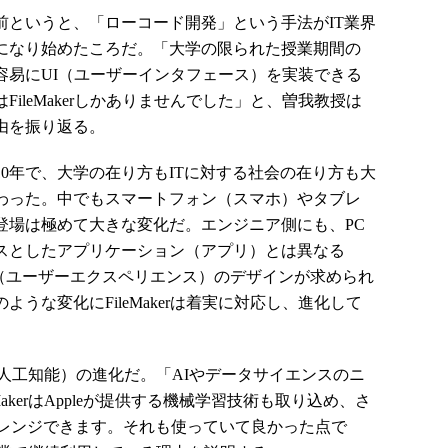
前というと、「ローコード開発」という手法がIT業界
になり始めたころだ。「大学の限られた授業期間の
容易にUI（ユーザーインタフェース）を実装できる
FileMakerしかありませんでした」と、曽我教授は
由を振り返る。
0年で、大学の在り方もITに対する社会の在り方も大
わった。中でもスマートフォン（スマホ）やタブレ
登場は極めて大きな変化だ。エンジニア側にも、PC
スとしたアプリケーション（アプリ）とは異なる
UX（ユーザーエクスペリエンス）のデザインが求められ
ような変化にFileMakerは着実に対応し、進化して
人工知能）の進化だ。「AIやデータサイエンスのニ
akerはAppleが提供する機械学習技術も取り込め、さ
レンジできます。それも使っていて良かった点で