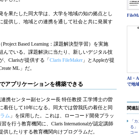
出発を果たした同大学は、大学を地域の知の拠点とし
Fil
に提供し、地域との連携を通して社会と共に発展す
ect Based Learning：課題解決型学習）を実施
組んでいる。課題解決に当たり、新しいデジタル技
Clarisが提供する「
Claris FileMaker
」とAppleが提
ate ML」だ。
AI・
コードでアプリケーションを構築できる
で地
連携センター副センター長 特任教授 工学博士の曽
に着任して10年になる。同大では曽我氏の着任と同
関連
グラム
」を採用した。これは、ローコード開発プラッ
「カ
演習を行う教育機関に、Claris Internationalが認定講師
る」
提供したりする教育機関向けプログラムだ。
コー