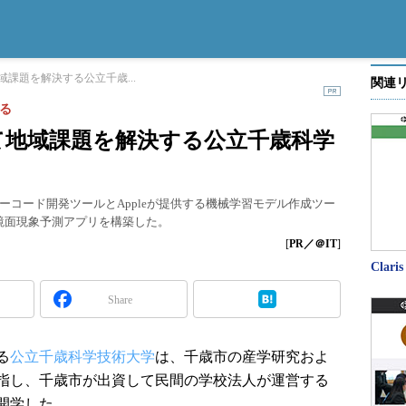
課題を解決する公立千歳...
関連
る
て地域課題を解決する公立千歳科学
コード開発ツールとAppleが提供する機械学習モデル作成ツー
湖の鏡面現象予測アプリを構築した。
[
PR／＠IT
]
Claris
Share
る
公立千歳科学技術大学
は、千歳市の産学研究およ
指し、千歳市が出資して民間の学校法人が運営する
に開学した。