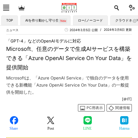
TOP
AIを作り動かし守り生かす
ロー/ノーコード
クラウドネイ
2024年3月6日 更新
ニュース
2024年3月5日 公開
「GPT-4」などのOpenAIモデルに対応
Microsoft、任意のデータで生成AIサービスを構築
できる「Azure OpenAI Service On Your Data」を
提供開始
Microsoftは、「Azure OpenAI Service」で独自のデータを使用
できる新機能「Azure OpenAI Service On Your Data」の一般提
供を開始した。
[＠IT]
PC用表示
関連情報
Share
Post
LINE
Hatena