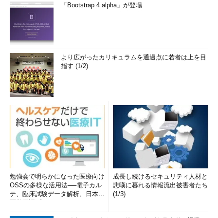
「Bootstrap 4 alpha」が登場
より広がったカリキュラムを通過点に若者は上を目
指す (1/2)
勉強会で明らかになった医療向け
成長し続けるセキュリティ人材と
OSSの多様な活用法──電子カル
悲嘆に暮れる情報流出被害者たち
テ、臨床試験データ解析、日本語
(1/3)
医学用語プラットフォーム、画...