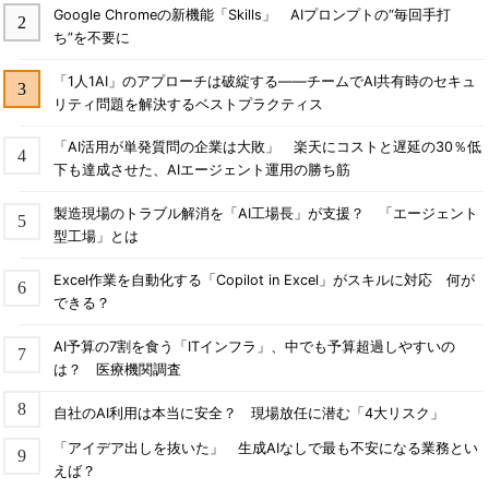
Google Chromeの新機能「Skills」 AIプロンプトの“毎回手打
ち”を不要に
「1人1AI」のアプローチは破綻する――チームでAI共有時のセキュ
リティ問題を解決するベストプラクティス
「AI活用が単発質問の企業は大敗」 楽天にコストと遅延の30％低
下も達成させた、AIエージェント運用の勝ち筋
製造現場のトラブル解消を「AI工場長」が支援？ 「エージェント
型工場」とは
Excel作業を自動化する「Copilot in Excel」がスキルに対応 何が
できる？
AI予算の7割を食う「ITインフラ」、中でも予算超過しやすいの
は？ 医療機関調査
自社のAI利用は本当に安全？ 現場放任に潜む「4大リスク」
「アイデア出しを抜いた」 生成AIなしで最も不安になる業務とい
えば？