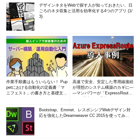
デザインネタをWebで探す人が知っておきたい、日
ごろのネタ収集と活用を効率化する4つのアプリ (1/
3)
作業手順書はもういらない！ Pup
高速で安全、安定した専用線接続
petにおける自動化の定義書「マ
が理想のシステム構築のカギに―
ニフェスト」の書き方と基礎文法
―マンパワーが「ExpressRout
まとめ (1/5)
e」を導入した理由
Bootstrap、Emmet、レスポンシブWebデザイン対
応を強化したDreamweaver CC 2015を使ってみ...