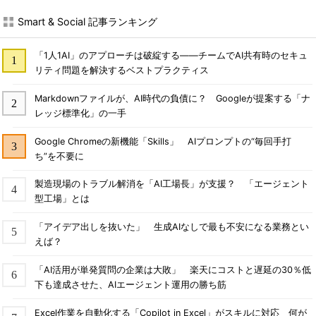
Smart & Social 記事ランキング
「1人1AI」のアプローチは破綻する――チームでAI共有時のセキュ
リティ問題を解決するベストプラクティス
Markdownファイルが、AI時代の負債に？ Googleが提案する「ナ
レッジ標準化」の一手
Google Chromeの新機能「Skills」 AIプロンプトの“毎回手打
ち”を不要に
製造現場のトラブル解消を「AI工場長」が支援？ 「エージェント
型工場」とは
「アイデア出しを抜いた」 生成AIなしで最も不安になる業務とい
えば？
「AI活用が単発質問の企業は大敗」 楽天にコストと遅延の30％低
下も達成させた、AIエージェント運用の勝ち筋
Excel作業を自動化する「Copilot in Excel」がスキルに対応 何が