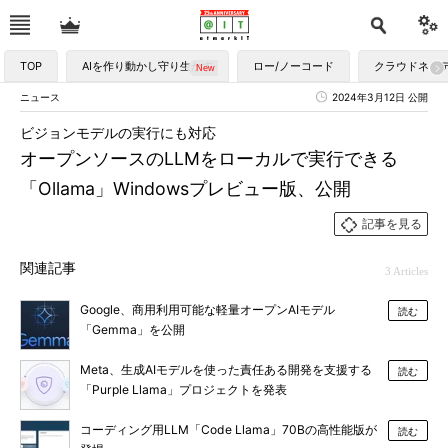
TOP
AIを作り動かし守り生かす
ロー/ノーコード
クラウドネイ
ニュース
2024年3月12日 公開
ビジョンモデルの実行にも対応
オープンソースのLLMをローカルで実行できる
「Ollama」Windowsプレビュー版、公開
記事を見る
関連記事
3 Articles
Google、商用利用可能な軽量オープンAIモデル
読む
「Gemma」を公開
Meta、生成AIモデルを使った責任ある開発を支援する
読む
「Purple Llama」プロジェクトを発表
コーディング用LLM「Code Llama」70Bの高性能版が
読む