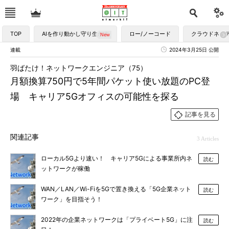
TOP
AIを作り動かし守り生かす
ロー/ノーコード
クラウドネイ
連載
2024年3月25日 公開
羽ばたけ！ネットワークエンジニア（75）
月額換算750円で5年間パケット使い放題のPC登
場 キャリア5Gオフィスの可能性を探る
記事を見る
関連記事
3 Articles
ローカル5Gより速い！ キャリア5Gによる事業所内ネ
読む
ットワークが稼働
WAN／LAN／Wi-Fiを5Gで置き換える「5G企業ネット
読む
ワーク」を目指そう！
2022年の企業ネットワークは「プライベート5G」に注
読む