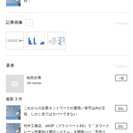
目！
記事画像
＋
3 Images
1
2
3
著者
1 Authors
松田次博
一覧
103 Articles
最新 3 件
これからの企業ネットワークの運用／保守はAIが主
読む
役、しかし全てはカバーできない
竹中工務店、sXGP（プライベート4G）で「タワーク
読む
レーン作業向け通話システム」を開発――「手作り